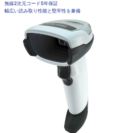
無線
2次元コード
5年保証
幅広い読み取り性能と堅牢性を兼備