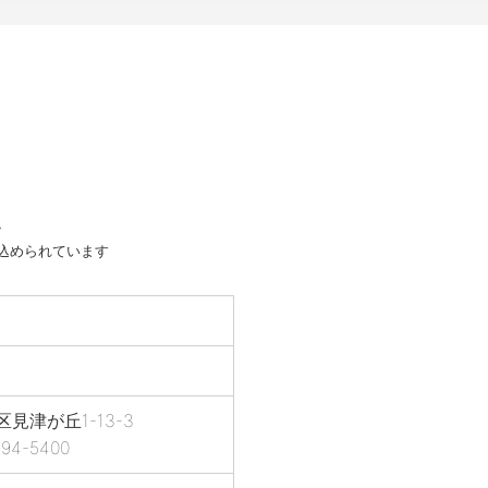
・
想いが込められています
区見津が丘1-13-3
994-5400