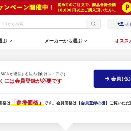
person_add
会
選ぶ
メーカーから選ぶ
オスス
DESIGNが運営する法人様向けストアです
会員(仮
くには会員登録が必要です
「参考価格」
価格は
です。会員価格は
【会員登録の後】
ご覧いただ