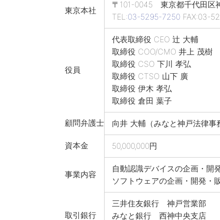
〒101-0045 東京都千代田
東京本社
TEL:
03-5295-7250
FAX:03-52
代表取締役 CEO 辻 大輔
取締役 COO/CMO 井上 茂樹
取締役 CSO 下川 孝弘
役員
取締役 CTSO 山下 廣
取締役 伊木 孝弘
取締役 倉田 葉子
顧問弁護士
向井 大輔（みなと神戸法律事
資本金
50,000,000円
自動認識デバイスの企画・開
事業内容
ソフトウェアの企画・開発・
三井住友銀行 神戸営業部
取引銀行
みなと銀行 西神中央支店