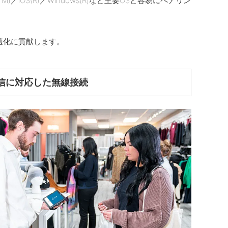
d(TM)／iOS(R)／Windows(R)など主要OSと容易にペアリン
最適化に貢献します。
信に対応した無線接続