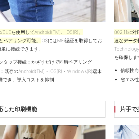
ssic/BLEを使用してAndroid(TM)、iOS(R)、
802.11
)端末とペアリング可能。
iOSにはMFi認証を取得してお
速なデータ
簡単に接続できます。
Techno
を確保しま
ワンタップ接続：かざすだけで即時ペアリング
信頼性
存のAndroid(TM)・iOS(R)・Windows(R)端末
携でき、導入コストを抑制
省エネ
応した印刷機能
片手で