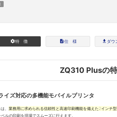
証
settings
特 徴
description
仕 様
file_download
ダウ
ZQ310 Plusの
ライズ対応の多機能モバイルプリンタ
usは、
業務用に求められる信頼性と高速印刷機能を備えた2インチ
ラベルの印刷を現場でスムーズに行えます。