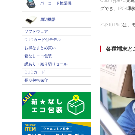
USB Type-C充
バーコード検証機
グでき、IP54
周辺機器
ZQ310 Pl
ソフトウェア
QUOカード付モデル
各種端末と
お得なまとめ買い
箱なしエコ包装
訳あり・売り切りセール
QUOカード
長期包括保守