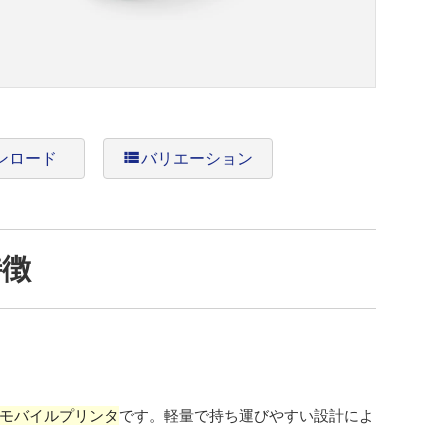
ンロード
view_list
バリエーション
特徴
型モバイルプリンタ
です。軽量で持ち運びやすい設計によ