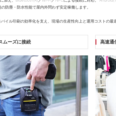
電に加え、Bluetooth(R)／Wi-Fi／NFCによる接続に対応。 Androi
準拠の防塵・防水性能で屋内外問わず安定稼働します。
usは、モバイル印刷の効率化を支え、現場の生産性向上と運用コストの
スムーズに接続
高速通