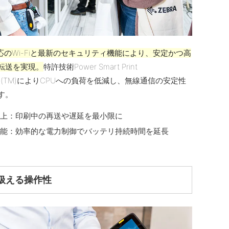
ac対応のWi-Fiと最新のセキュリティ機能により、安定かつ高
転送を実現。
特許技術Power Smart Print
logy(TM)によりCPUへの負荷を低減し、無線通信の安定性
す。
向上：印刷中の再送や遅延を最小限に
性能：効率的な電力制御でバッテリ持続時間を延長
扱える操作性