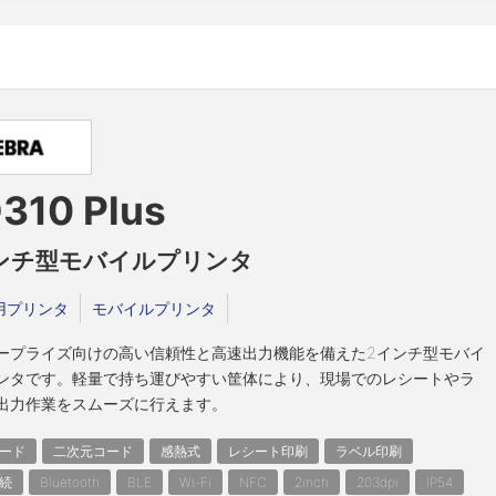
310 Plus
ンチ型モバイルプリンタ
用プリンタ
モバイルプリンタ
ープライズ向けの高い信頼性と高速出力機能を備えた2インチ型モバイ
ンタです。軽量で持ち運びやすい筐体により、現場でのレシートやラ
出力作業をスムーズに行えます。
ード
二次元コード
感熱式
レシート印刷
ラベル印刷
接続
Bluetooth
BLE
Wi-Fi
NFC
2inch
203dpi
IP54