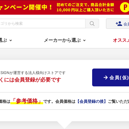
person_add
会
選ぶ
メーカーから選ぶ
オスス
DESIGNが運営する法人様向けストアです
会員(仮
くには会員登録が必要です
「参考価格」
価格は
です。会員価格は
【会員登録の後】
ご覧いただ