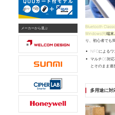
Bluetooth Cla
メーカーから選ぶ
Windows(R
り、初心者でも
NFCによる
マルチOS対応：既
とそのまま連
多用途に対