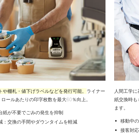
ートや棚札・値下げラベルなどを発行可能。
ライナー
人間工学に
、ロールあたりの印字枚数を最大60％向上。
紙交換時も
ます。
台紙が不要でごみの発生を抑制
移動中
減：交換の手間やダウンタイムを軽減
接客対