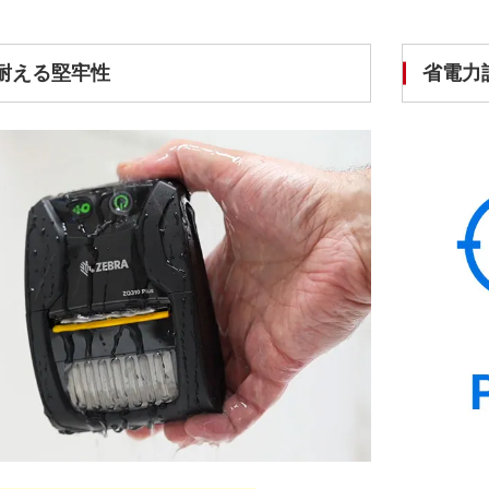
耐える堅牢性
省電力