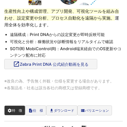
生産性向上や構成管理、アプリ開発、可視化ツールを組み合
わせ、設定変更や分析、プロセス自動化を遠隔から実施。
運
用全体を効率化します。
遠隔構成：Print DNAからの設定変更が即時反映可能
可視化と分析：稼働状況や診断情報をリアルタイムで確認
SOTI(R) MobiControl(R)：Android端末経由でのOS更新やコ
ンテンツ配布に対応
open_in_new
Zebra Print DNA 公式紹介動画を見る
※改良の為、予告無く外観・仕様を変更する場合があります。
※各製品名・社名は該当各社の商標又は登録商標です。
settings
description
file_download
view_list
特 徴
仕 様
ダウンロード
バリエーション