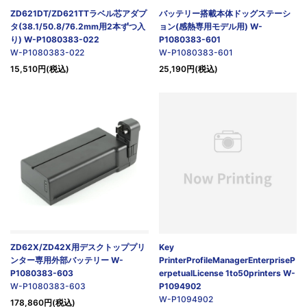
ZD621DT/ZD621TTラベル芯アダプ
バッテリー搭載本体ドッグステーシ
タ(38.1/50.8/76.2mm用2本ずつ入
ョン(感熱専用モデル用) W-
り) W-P1080383-022
P1080383-601
W-P1080383-022
W-P1080383-601
15,510円(税込)
25,190円(税込)
ZD62X/ZD42X用デスクトッププリ
Key
ンター専用外部バッテリー W-
PrinterProfileManagerEnterpriseP
P1080383-603
erpetualLicense 1to50printers W-
W-P1080383-603
P1094902
W-P1094902
178,860円(税込)