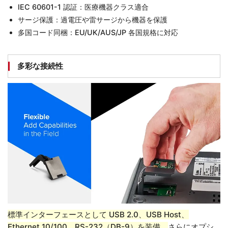
IEC 60601-1 認証：医療機器クラス適合
サージ保護：過電圧や雷サージから機器を保護
多国コード同梱：EU/UK/AUS/JP 各国規格に対応
多彩な接続性
標準インターフェースとして USB 2.0、USB Host、
Ethernet 10/100、RS-232（DB-9）を装備。
さらにオプシ