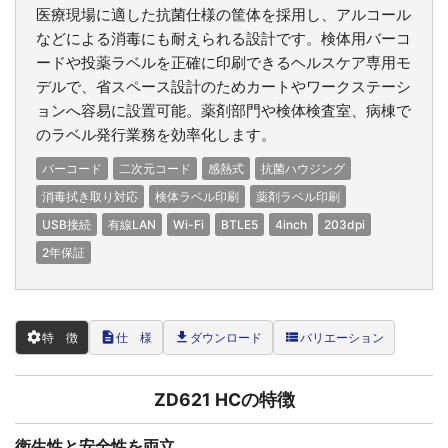
医療現場に適した抗菌仕様の筐体を採用し、アルコール
などによる消毒にも耐えられる設計です。検体用バーコ
ードや投薬ラベルを正確に印刷できるヘルスケア専用モ
デルで、省スペース設計のためカートやワークステーシ
ョンへ容易に設置可能。薬剤部門や検体検査室、病棟で
のラベル発行業務を効率化します。
バーコード
二次元コード
感熱式
抗菌ハウジング
消毒拭き取り対応
検体ラベル印刷
薬剤ラベル印刷
USB接続
有線LAN
Wi-Fi
BTLE5
4inch
203dpi
2年保証
settings
description
file_download
view_list
特 徴
仕 様
ダウンロード
バリエーション
ZD621 HCの特徴
衛生性と安全性を両立