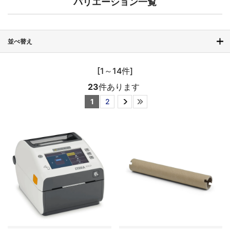
バリエーション一覧
並べ替え
[1～14件]
23
件あります
1
2