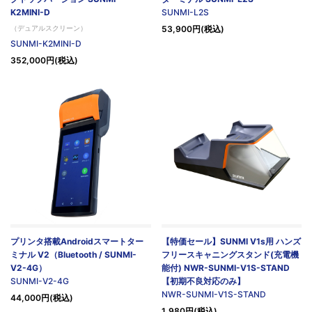
K2MINI-D
SUNMI-L2S
（デュアルスクリーン）
53,900円(税込)
SUNMI-K2MINI-D
352,000円(税込)
プリンタ搭載Androidスマートター
【特価セール】SUNMI V1s用 ハンズ
ミナル V2（Bluetooth / SUNMI-
フリースキャニングスタンド(充電機
V2-4G）
能付) NWR-SUNMI-V1S-STAND
SUNMI-V2-4G
【初期不良対応のみ】
NWR-SUNMI-V1S-STAND
44,000円(税込)
1,980円(税込)