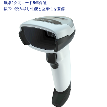
無線
2次元コード
5年保証
幅広い読み取り性能と堅牢性を兼備