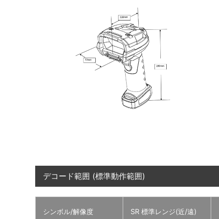
デコード範囲 (標準動作範囲)
シンボル/解像度
SR 標準レンジ(近/遠)