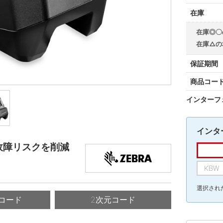
在庫
在庫◎〇
在庫△の
保証期間
商品コー
インターフ
インタ
で故障リスクを削減
KB
選択され
コード
2次元コード