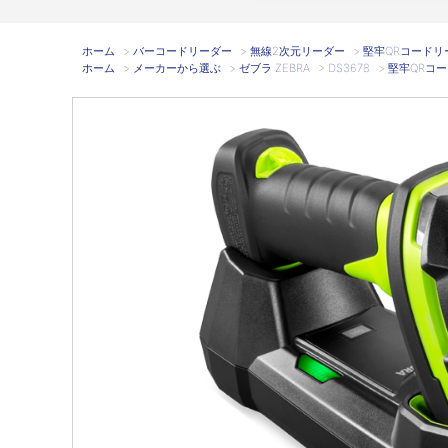
ホーム
>
バーコードリーダー
>
無線2次元リーダー
>
堅牢QRコードリーダ
ホーム
>
メーカーから選ぶ
>
ゼブラ ZEBRA
>
DS3678
>
堅牢QRコード