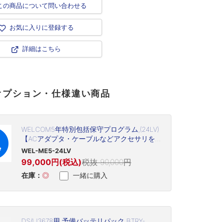
この商品について問い合わせる
お気に入りに登録する
詳細はこちら
オプション・仕様違い商品
WELCOM5年特別包括保守プログラム,(24LV)
【ACアダプタ・ケーブルなどアクセサリを
含む(但し、プリントヘッド・プラテン・バ
WEL-ME5-24LV
ッテリなど消耗品は除く)】
99,000円(税込)
税抜 90,000円
在庫：
◎
一緒に購入
DS/LI3678用 予備バッテリパック BTRY-