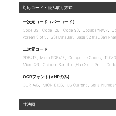
対応コード・読み取り方式
一次元コード（バーコード）
Code 39、Code 128、Code 93、Codabar/NW7、Cod
Korean 3 of 5、GS1 DataBar、Base 32 (ItaDSan Pha
二次元コード
PDF417、Micro PDF417、Composite Codes、TLC-
Micro QR、Chinese Sensible (Han Xin)、Postal Cod
OCRフォント(※HPのみ)
OCR-A/B、MICR-E13B、US Currency Serial Number
寸法図