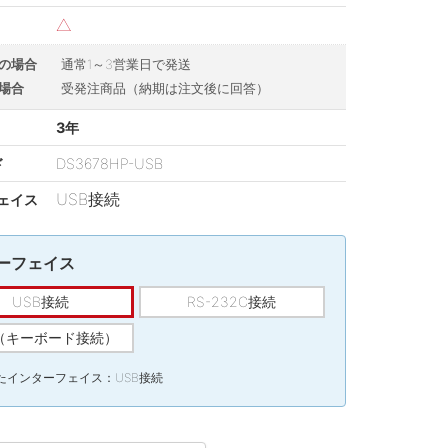
△
の場合
通常1～3営業日で発送
場合
受発注商品（納期は注文後に回答）
3年
ド
DS3678HP-USB
USB接続
ェイス
ーフェイス
USB接続
RS-232C接続
W（キーボード接続）
たインターフェイス：USB接続