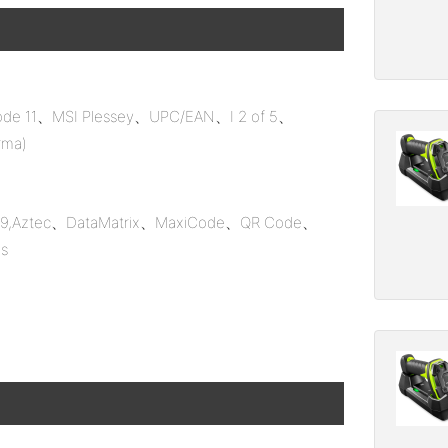
e 11、MSI Plessey、UPC/EAN、I 2 of 5、
rma)
39,Aztec、DataMatrix、MaxiCode、QR Code、
es