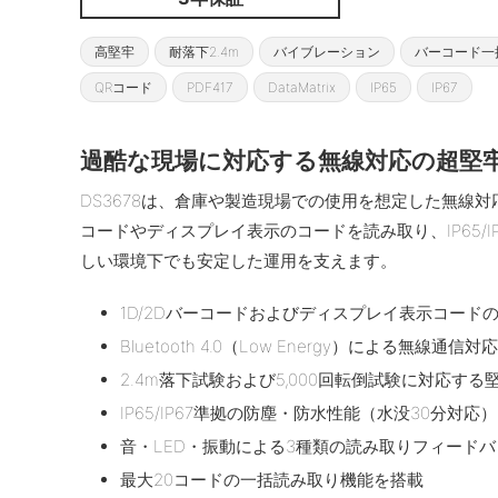
高堅牢
耐落下2.4m
バイブレーション
バーコード一
QRコード
PDF417
DataMatrix
IP65
IP67
過酷な現場に対応する無線対応の超堅牢
DS3678は、倉庫や製造現場での使用を想定した無線対
コードやディスプレイ表示のコードを読み取り、IP65/
しい環境下でも安定した運用を支えます。
1D/2Dバーコードおよびディスプレイ表示コード
Bluetooth 4.0（Low Energy）による無線通信対応
2.4m落下試験および5,000回転倒試験に対応する
IP65/IP67準拠の防塵・防水性能（水没30分対応）
音・LED・振動による3種類の読み取りフィードバ
最大20コードの一括読み取り機能を搭載