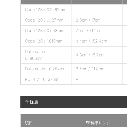
D
Code 128：0.0762mm
–
S
Code 128：0.127mm
3.3cm / 17cm
3
6
Code 128：0.508mm
7.1cm / 71.1cm
7
Code 128：1.016mm
4.4cm / 152.4cm
8
の
Datamatrix：
4.8cm / 15.2cm
デ
0.1905mm
コ
ー
Datamatrix：0.254mm
3.5cm / 21.8cm
ド
PDF417：0.127mm
–
範
囲
(
仕様表
標
準
動
項目
SR標準レンジ
作