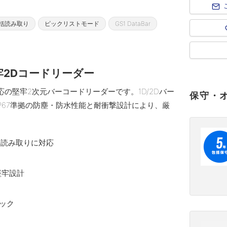
括読み取り
ピックリストモード
GS1 DataBar
2Dコードリーダー
応の堅牢2次元バーコードリーダーです。1D/2Dバー
保守・
IP67準拠の防塵・防水性能と耐衝撃設計により、厳
の読み取りに対応
堅牢設計
ック