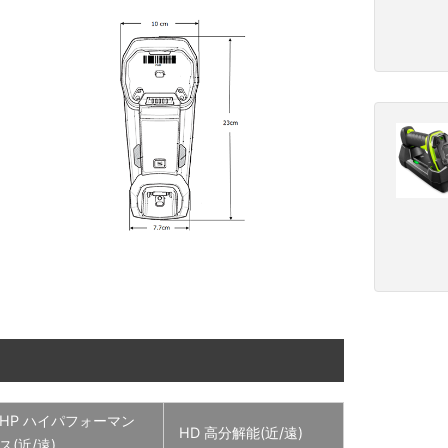
HP ハイパフォーマン
HD 高分解能(近/遠)
ス(近/遠)