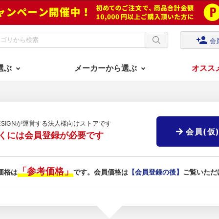
person_add
会
選ぶ
メーカーから選ぶ
オスス
DESIGNが運営する法人様向けストアです
会員(仮
くには会員登録が必要です
「参考価格」
価格は
です。会員価格は
【会員登録の後】
ご覧いただ