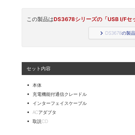
この製品は
DS3678シリーズの「USB I/F
navigate_next
DS3678の
セット内容
本体
充電機能付通信クレードル
インターフェイスケーブル
ACアダプタ
取説CD