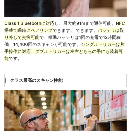
Class 1 Bluetoothに対応
し、最大約91mまで通信可能。
NFC
搭載で瞬時にペアリング
できます。 できます。
バッテリは取
り外して交換可能
で、標準バッテリは1回の充電で12時間稼
働、14,400回のスキャンが可能です。
シングルトリガーは片
手操作に対応、ダブルトリガーは左右どちらの手にも装着可
能
です。
クラス最高のスキャン性能