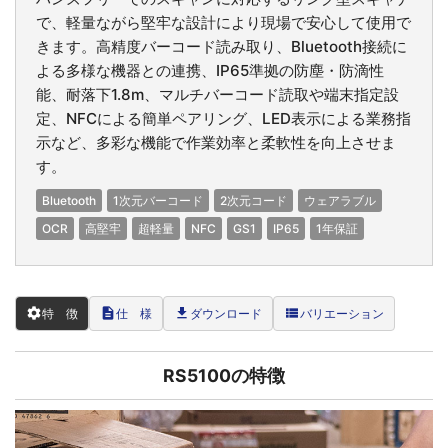
で、軽量ながら堅牢な設計により現場で安心して使用で
きます。高精度バーコード読み取り、Bluetooth接続に
よる多様な機器との連携、IP65準拠の防塵・防滴性
能、耐落下1.8m、マルチバーコード読取や端末指定設
定、NFCによる簡単ペアリング、LED表示による業務指
示など、多彩な機能で作業効率と柔軟性を向上させま
す。
Bluetooth
1次元バーコード
2次元コード
ウェアラブル
OCR
高堅牢
超軽量
NFC
GS1
IP65
1年保証
settings
description
file_download
view_list
特 徴
仕 様
ダウンロード
バリエーション
RS5100の特徴