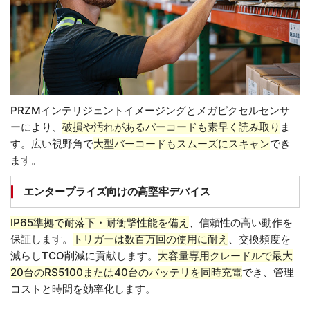
PRZMインテリジェントイメージングとメガピクセルセンサ
ーにより、
破損や汚れがあるバーコードも素早く読み取り
ま
す。広い視野角で
大型バーコードもスムーズにスキャン
でき
ます。
エンタープライズ向けの高堅牢デバイス
IP65準拠で耐落下・耐衝撃性能を備え
、信頼性の高い動作を
保証します。
トリガーは数百万回の使用に耐え
、交換頻度を
減らしTCO削減に貢献します。
大容量専用クレードルで最大
20台のRS5100または40台のバッテリを同時充電
でき、管理
コストと時間を効率化します。