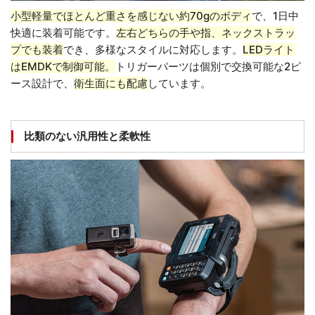
小型軽量でほとんど重さを感じない約70gのボディ
で、1日中
快適に装着可能です。
左右どちらの手や指、ネックストラッ
プでも装着
でき、多様なスタイルに対応します。
LEDライト
はEMDKで制御可能。
トリガーパーツは個別で交換可能な2ピ
ース設計で、
衛生面にも配慮
しています。
比類のない汎用性と柔軟性