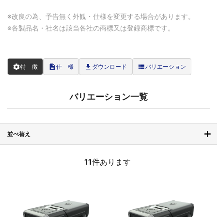
※改良の為、予告無く外観・仕様を変更する場合があります。
※各製品名・社名は該当各社の商標又は登録商標です。
settings
description
file_download
view_list
特 徴
仕 様
ダウンロード
バリエーション
バリエーション一覧
並べ替え
11
件あります