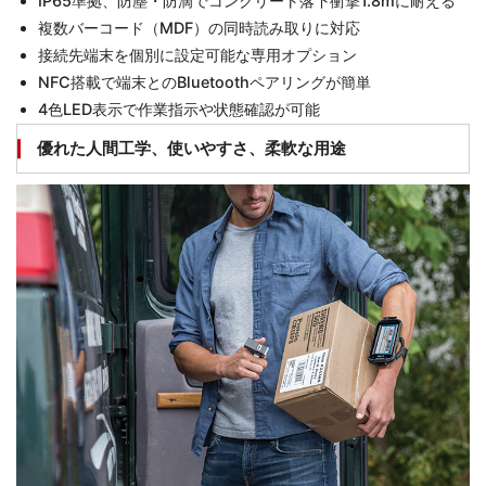
IP65準拠、防塵・防滴でコンクリート落下衝撃1.8mに耐える
複数バーコード（MDF）の同時読み取りに対応
接続先端末を個別に設定可能な専用オプション
NFC搭載で端末とのBluetoothペアリングが簡単
4色LED表示で作業指示や状態確認が可能
優れた人間工学、使いやすさ、柔軟な用途