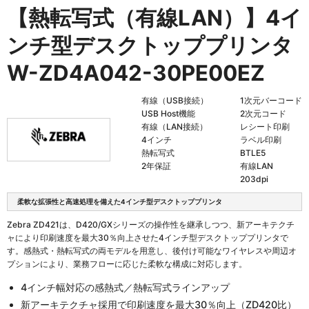
【熱転写式（有線LAN）】4イ
ンチ型デスクトッププリンタ
W-ZD4A042-30PE00EZ
有線（USB接続）
1次元バーコード
USB Host機能
2次元コード
有線（LAN接続）
レシート印刷
4インチ
ラベル印刷
熱転写式
BTLE5
2年保証
有線LAN
203dpi
柔軟な拡張性と高速処理を備えた4インチ型デスクトッププリンタ
Zebra ZD421は、D420/GXシリーズの操作性を継承しつつ、新アーキテクチ
ャにより印刷速度を最大30％向上させた4インチ型デスクトッププリンタで
す。感熱式・熱転写式の両モデルを用意し、後付け可能なワイヤレスや周辺オ
プションにより、業務フローに応じた柔軟な構成に対応します。
4インチ幅対応の感熱式／熱転写式ラインアップ
新アーキテクチャ採用で印刷速度を最大30％向上（ZD420比）