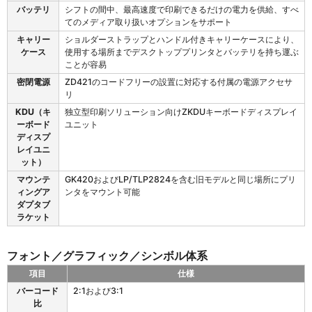
セ
バッテリ
シフトの間中、最高速度で印刷できるだけの電力を供給、すべ
サ
てのメディア取り扱いオプションをサポート
リ
キャリー
ショルダーストラップとハンドル付きキャリーケースにより、
ケース
使用する場所までデスクトッププリンタとバッテリを持ち運ぶ
ことが容易
密閉電源
ZD421のコードフリーの設置に対応する付属の電源アクセサ
リ
KDU（キ
独立型印刷ソリューション向けZKDUキーボードディスプレイ
ーボード
ユニット
ディスプ
レイユニ
ット）
マウンテ
GK420およびLP/TLP2824を含む旧モデルと同じ場所にプリ
ィングア
ンタをマウント可能
ダプタブ
ラケット
フォント／グラフィック／シンボル体系
項目
仕様
Z
バーコード
2:1および3:1
D
比