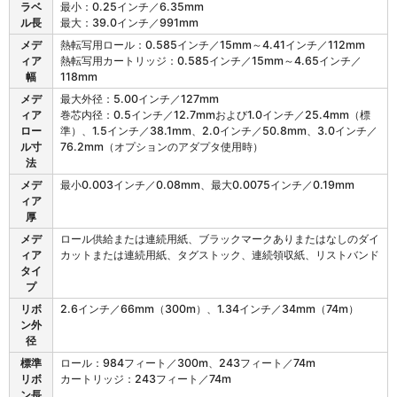
Z
ラベ
最小：0.25インチ／6.35mm
D
ル長
最大：39.0インチ／991mm
4
メデ
熱転写用ロール：0.585インチ／15mm～4.41インチ／112mm
2
ィア
熱転写用カートリッジ：0.585インチ／15mm～4.65インチ／
1
幅
118mm
の
メ
メデ
最大外径：5.00インチ／127mm
デ
ィア
巻芯内径：0.5インチ／12.7mmおよび1.0インチ／25.4mm（標
ィ
ロー
準）、1.5インチ／38.1mm、2.0インチ／50.8mm、3.0インチ／
ア
ル寸
76.2mm（オプションのアダプタ使用時）
お
法
よ
メデ
最小0.003インチ／0.08mm、最大0.0075インチ／0.19mm
び
ィア
リ
厚
ボ
メデ
ロール供給または連続用紙、ブラックマークありまたはなしのダイ
ン
ィア
カットまたは連続用紙、タグストック、連続領収紙、リストバンド
特
タイ
性
プ
リボ
2.6インチ／66mm（300m）、1.34インチ／34mm（74m）
ン外
径
標準
ロール：984フィート／300m、243フィート／74m
リボ
カートリッジ：243フィート／74m
ン長