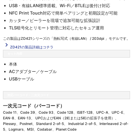
USB・有線LAN標準搭載、Wi-Fi／BTLEは後付け対応
NFC Print Touch対応で簡単ペアリングと初期設定が可能
カッター／ピーラーを現場で追加可能な拡張設計
TLS暗号化とリモート管理に対応したセキュア運用
この製品は
ZD421シリーズの「熱転写式（有線LAN） / 203dpi 」
モデルです。
navigate_next
ZD421の製品詳細はコチラ
セット内容
本体
ACアダプター／ケーブル
USBケーブル
対応バーコード・二次元コード
一次元コード（バーコード）
Code 11、Code 39、Code 93、Code 128、ISBT-128、UPC-A、UPC-E、
EAN-8、EAN-13、 UPCおよびEAN（2桁または5桁の拡張子を使用）、
Plessey、Postnet、Standard 2-of-5、 Industrial 2-of-5、Interleaved 2-of-
5、Logmars、MSI、Codabar、Planet Code