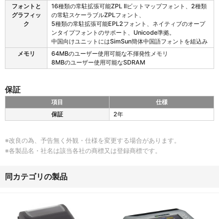
4
フォントと
16種類の常駐拡張可能ZPL IIビットマップフォント、2種類
2
グラフィッ
の常駐スケーラブルZPLフォント、
1
ク
5種類の常駐拡張可能EPL2フォント、ネイティブのオープ
の
ンタイプフォントのサポート、Unicode準拠。
フ
中国向けユニットにはSimSun簡体中国語フォントを組込み
ォ
ン
メモリ
64MBのユーザー使用可能な不揮発性メモリ
ト
8MBのユーザー使用可能なSDRAM
／
グ
保証
ラ
フ
項目
仕様
ィ
Z
保証
2年
ッ
D
ク
4
／
2
※改良の為、予告無く外観・仕様を変更する場合があります。
シ
1
ン
※各製品名・社名は該当各社の商標又は登録商標です。
の
ボ
保
ル
証
同カテゴリの製品
体
系