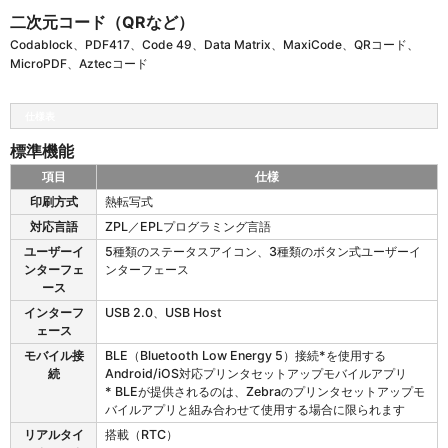
二次元コード（QRなど）
Codablock、PDF417、Code 49、Data Matrix、MaxiCode、QRコード、
MicroPDF、Aztecコード
仕様表
標準機能
項目
仕様
Z
印刷方式
熱転写式
D
対応言語
ZPL／EPLプログラミング言語
4
2
ユーザーイ
5種類のステータスアイコン、3種類のボタン式ユーザーイ
1
ンターフェ
ンターフェース
の
ース
標
インターフ
USB 2.0、USB Host
準
ェース
機
モバイル接
BLE（Bluetooth Low Energy 5）接続*を使用する
能
続
Android/iOS対応プリンタセットアップモバイルアプリ
* BLEが提供されるのは、Zebraのプリンタセットアップモ
バイルアプリと組み合わせて使用する場合に限られます
リアルタイ
搭載（RTC）