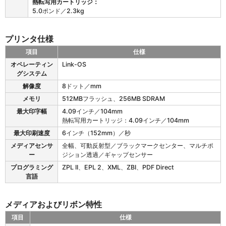
熱転写用カートリッジ：
5.0ポンド／2.3kg
プリンタ仕様
項目
仕様
Z
オペレーティン
Link-OS
D
グシステム
4
解像度
8ドット／mm
2
1
メモリ
512MBフラッシュ、256MB SDRAM
の
最大印字幅
4.09インチ／104mm
プ
熱転写用カートリッジ：4.09インチ／104mm
リ
最大印刷速度
6インチ（152mm）／秒
ン
タ
メディアセンサ
全幅、可動反射型／ブラックマークセンター、マルチポ
仕
ー
ジション透過／ギャップセンサー
様
プログラミング
ZPL II、EPL 2、XML、ZBI、PDF Direct
言語
メディアおよびリボン特性
項目
仕様