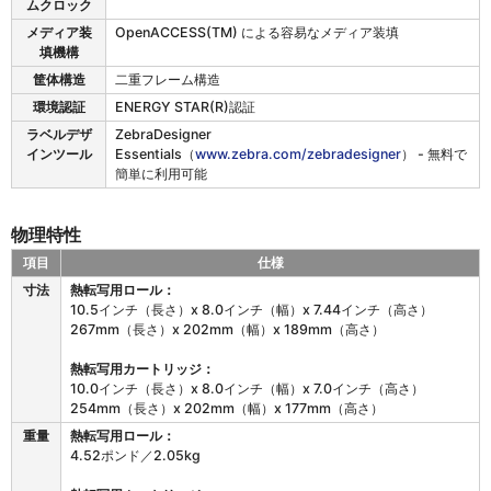
ムクロック
メディア装
OpenACCESS(TM) による容易なメディア装填
填機構
筐体構造
二重フレーム構造
環境認証
ENERGY STAR(R)認証
ラベルデザ
ZebraDesigner
インツール
Essentials（
www.zebra.com/zebradesigner
） - 無料で
簡単に利用可能
物理特性
項目
仕様
Z
寸法
熱転写用ロール：
D
10.5インチ（長さ）x 8.0インチ（幅）x 7.44インチ（高さ）
4
267mm（長さ）x 202mm（幅）x 189mm（高さ）
2
1
熱転写用カートリッジ：
の
10.0インチ（長さ）x 8.0インチ（幅）x 7.0インチ（高さ）
物
254mm（長さ）x 202mm（幅）x 177mm（高さ）
理
重量
熱転写用ロール：
特
4.52ポンド／2.05kg
性