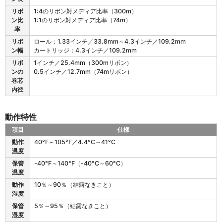
リボ
1:4のリボン対メディア比率（300m）
ン比
1:1のリボン対メディア比率（74m）
率
リボ
ロール：1.33インチ／33.8mm～4.3インチ／109.2mm
ン幅
カートリッジ：4.3インチ／109.2mm
リボ
1インチ／25.4mm（300mリボン）
ンの
0.5インチ／12.7mm（74mリボン）
巻芯
内径
動作特性
項目
仕様
Z
動作
40°F～105°F／4.4°C～41°C
D
温度
4
保管
-40°F～140°F（-40°C～60°C）
2
温度
1
の
動作
10％～90％（結露なきこと）
動
湿度
作
保管
5％～95％（結露なきこと）
特
湿度
性