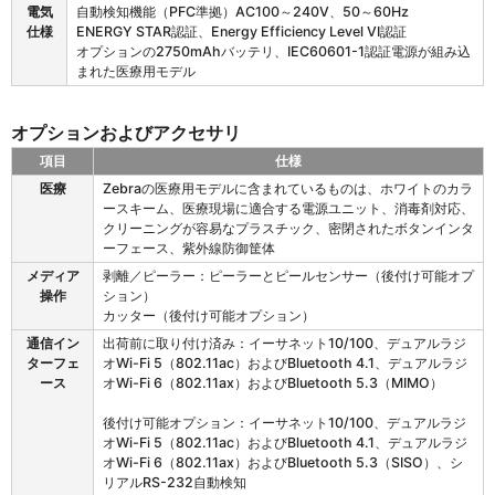
電気
自動検知機能（PFC準拠）AC100～240V、50～60Hz
仕様
ENERGY STAR認証、Energy Efficiency Level VI認証
オプションの2750mAhバッテリ、IEC60601-1認証電源が組み込
まれた医療用モデル
オプションおよびアクセサリ
項目
仕様
Z
医療
Zebraの医療用モデルに含まれているものは、ホワイトのカラ
D
ースキーム、医療現場に適合する電源ユニット、消毒剤対応、
4
クリーニングが容易なプラスチック、密閉されたボタンインタ
2
ーフェース、紫外線防御筐体
1
メディア
剥離／ピーラー：ピーラーとピールセンサー（後付け可能オプ
の
操作
ション）
オ
カッター（後付け可能オプション）
プ
シ
通信イン
出荷前に取り付け済み：イーサネット10/100、デュアルラジ
ョ
ターフェ
オWi-Fi 5（802.11ac）およびBluetooth 4.1、デュアルラジ
ン
ース
オWi-Fi 6（802.11ax）およびBluetooth 5.3（MIMO）
お
よ
後付け可能オプション：イーサネット10/100、デュアルラジ
び
オWi-Fi 5（802.11ac）およびBluetooth 4.1、デュアルラジ
ア
オWi-Fi 6（802.11ax）およびBluetooth 5.3（SISO）、シ
ク
リアルRS-232自動検知