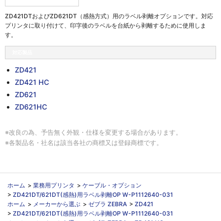
ZD421DTおよびZD621DT（感熱方式）用のラベル剥離オプションです。対応
プリンタに取り付けて、印字後のラベルを台紙から剥離するために使用しま
す。
対応製品
ZD421
ZD421 HC
ZD621
ZD621HC
※改良の為、予告無く外観・仕様を変更する場合があります。
※各製品名・社名は該当各社の商標又は登録商標です。
ホーム
>
業務用プリンタ
>
ケーブル・オプション
>
ZD421DT/621DT(感熱)用ラベル剥離OP W-P1112640-031
ホーム
>
メーカーから選ぶ
>
ゼブラ ZEBRA
>
ZD421
>
ZD421DT/621DT(感熱)用ラベル剥離OP W-P1112640-031