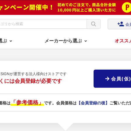
person_add
会
選ぶ
メーカーから選ぶ
オスス
DESIGNが運営する法人様向けストアです
会員(仮
くには会員登録が必要です
「参考価格」
価格は
です。会員価格は
【会員登録の後】
ご覧いただ