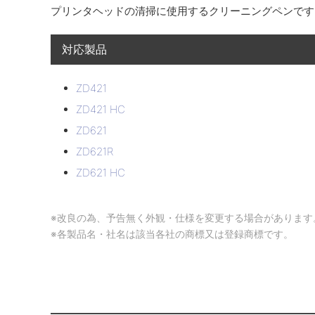
プリンタヘッドの清掃に使用するクリーニングペンです
対応製品
ZD421
ZD421 HC
ZD621
ZD621R
ZD621 HC
※改良の為、予告無く外観・仕様を変更する場合があります
※各製品名・社名は該当各社の商標又は登録商標です。