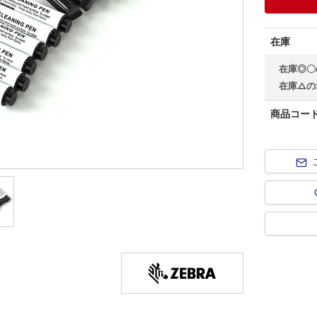
在庫
在庫◎〇
在庫△の
商品コー