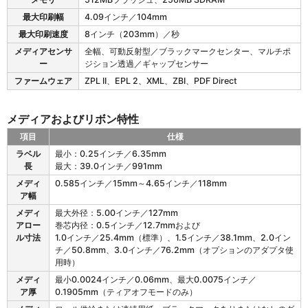
R
最大印刷幅
4.09インチ／104mm
の
最大印刷速度
8インチ（203mm）／秒
プ
リ
メディアセンサ
全幅、可動反射型／ブラックマークセンター、マルチポ
ン
ー
ジション透過／ギャップセンサー
タ
ファームウェア
ZPL II、EPL 2、XML、ZBI、PDF Direct
仕
様
メディアおよびリボン特性
項目
仕様
Z
ラベル
最小：0.25インチ／6.35mm
D
長
最大：39.0インチ／991mm
6
メディ
0.585インチ／15mm～4.65インチ／118mm
2
ア幅
1
R
メディ
最大外径：5.00インチ／127mm
の
アロー
巻芯内径：0.5インチ／12.7mmおよび
メ
ル寸法
1.0インチ／25.4mm（標準）、1.5インチ／38.1mm、2.0イン
デ
チ／50.8mm、3.0インチ／76.2mm（オプションのアダプタ使
ィ
用時）
ア
メディ
最小0.0024インチ／0.06mm、最大0.0075インチ／
お
ア厚
0.1905mm（ティアオフモードのみ）
よ