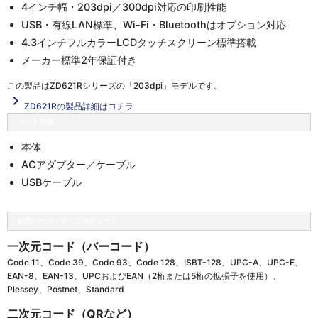
4インチ幅・203dpi／300dpi対応の印刷性能
USB・有線LAN標準、Wi-Fi・Bluetoothはオプション対応
4.3インチフルカラーLCDタッチスクリーン標準搭載
メーカー標準2年保証付き
この製品は
ZD621Rシリーズの「203dpi」
モデルです。
navigate_next
ZD621Rの製品詳細はコチラ
セット内容
本体
ACアダプター／ケーブル
USBケーブル
対応バーコード・二次元コード
一次元コード（バーコード）
Code 11、Code 39、Code 93、Code 128、ISBT-128、UPC-A、UPC-E、
EAN-8、EAN-13、UPCおよびEAN（2桁または5桁の拡張子を使用）、
Plessey、Postnet、Standard
二次元コード（QRなど）