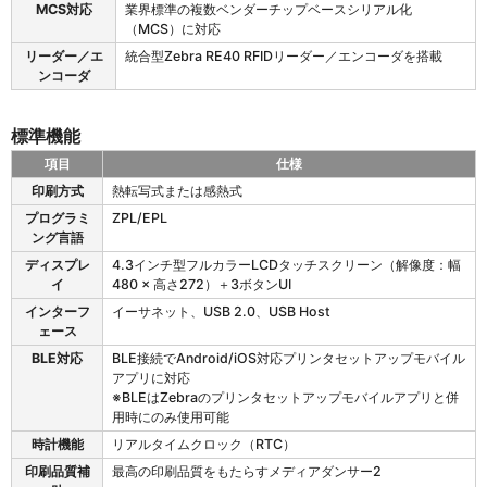
MCS対応
業界標準の複数ベンダーチップベースシリアル化
（MCS）に対応
リーダー／エ
統合型Zebra RE40 RFIDリーダー／エンコーダを搭載
ンコーダ
標準機能
項目
仕様
Z
印刷方式
熱転写式または感熱式
D
プログラミ
ZPL/EPL
6
ング言語
2
1
ディスプレ
4.3インチ型フルカラーLCDタッチスクリーン（解像度：幅
R
イ
480 × 高さ272）＋3ボタンUI
の
インターフ
イーサネット、USB 2.0、USB Host
標
ェース
準
BLE対応
BLE接続でAndroid/iOS対応プリンタセットアップモバイル
機
アプリに対応
能
※BLEはZebraのプリンタセットアップモバイルアプリと併
用時にのみ使用可能
時計機能
リアルタイムクロック（RTC）
印刷品質補
最高の印刷品質をもたらすメディアダンサー2