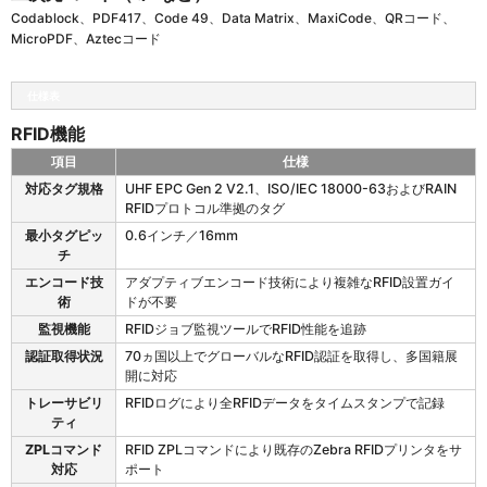
Codablock、PDF417、Code 49、Data Matrix、MaxiCode、QRコード、
MicroPDF、Aztecコード
仕様表
RFID機能
項目
仕様
Z
対応タグ規格
UHF EPC Gen 2 V2.1、ISO/IEC 18000-63およびRAIN
D
RFIDプロトコル準拠のタグ
6
最小タグピッ
0.6インチ／16mm
2
チ
1
R
エンコード技
アダプティブエンコード技術により複雑なRFID設置ガイ
の
術
ドが不要
R
監視機能
RFIDジョブ監視ツールでRFID性能を追跡
F
認証取得状況
70ヵ国以上でグローバルなRFID認証を取得し、多国籍展
I
開に対応
D
機
トレーサビリ
RFIDログにより全RFIDデータをタイムスタンプで記録
能
ティ
ZPLコマンド
RFID ZPLコマンドにより既存のZebra RFIDプリンタをサ
対応
ポート