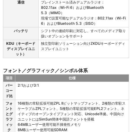
通信
プレインストール済みデュアルラジオ：
R
802.11ax（Wi-Fi 6）およびBluetooth
の
5.3（MIMO）
オ
現場で設置可能なデュアルラジオ：802.11ax（Wi-Fi
プ
6）およびBluetooth 5.3（SISO）
シ
ョ
バッテリ
シフト中の連続印刷に対応し、すべてのメディア取り
ン
扱いオプションをサポート
お
KDU（キーボード
独立型印刷ソリューション向けZKDUキーボードディ
よ
ディスプレイユニ
スプレイユニット
び
ット）
ア
ク
セ
フォント／グラフィック／シンボル体系
サ
項目
仕様
リ
Z
バー
2:1および3:1
D
コー
6
ド比
2
フォ
16種類の常駐拡張可能ZPL IIビットマップフォント、2種類の常駐ス
1
ント
ケーラブルZPLフォント、5種類の常駐拡張可能EPL2フォント、ネ
R
とグ
イティブのオープンタイプフォント対応、Unicode準拠。中国向け
の
ラフ
ユニットにはSimSun簡体中国語フォントを搭載
フ
ィッ
64MBユーザー使用可能不揮発性メモリ
ォ
ク
8MBユーザー使用可能SDRAM
ン