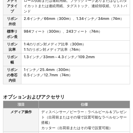
メディ
ロール供給または連続用紙、ブラックマークありまたはなしのダ
び
アタイ
イカットまたは連続用紙、タグストック、連続領収紙、リストバ
リ
プ
ンド
ボ
ン
リボン
2.6インチ／66mm（300m）、1.34インチ／34mm（74m）
特
外径
性
標準リ
984フィート（300m）、243フィート（74m）
ボン長
リボン
1:4のリボン対メディア比率（300m）
比率
1:1のリボン対メディア比率（74m）
リボン
1.3インチ／33mm～4.3インチ／109.2mm
幅
リボン
1インチ／25.4mm（300m）
の巻芯
0.5インチ／12.7mm（74m）
内径
オプションおよびアクセサリ
項目
仕様
Z
メディア操作
ディスペンサー／ピーラー：ラベルピール＆プレゼン
D
ト（出荷前またはその場で設置可能なラベルセンサー
6
搭載）
2
カッター（出荷前またはその場で設置可能）
1