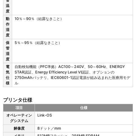
管
の
温
動
度
作
特
動
10％～90％（結露なきこと）
性
作
湿
度
保
5％～95％（結露なきこと）
管
湿
度
電
自動検知機能（PFC準拠）AC100～240V、50～60Hz、ENERGY
気
STAR認証、Energy Efficiency Level VI認証、オプションの
仕
2750mAhバッテリ、IEC60601-1認証電源が組み込まれた医療用モデ
様
ル
プリンタ仕様
項目
仕様
Z
オペレーティン
Link-OS
D
グシステム
6
解像度
8ドット／mm
2
1
メモリ
512MBフラッシュ、256MB SDRAM