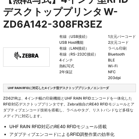
デスクトッププリンタ
W-
ZD6A142-308FR3EZ
有線（USB接続）
1次元バーコード
USB Host機能
2次元コード
有線（LAN接続）
ラベル印刷
有線（RS-232C接続）
Bluetooth
4インチ
BLE
熱転写式
Wi-Fi
2年保証
NFC
203dpi
UHF RAIN RFIDに対応した4インチ型デスクトッププリンタ／エンコーダ
ZD621Rは、4インチ幅の印刷機能とUHF RAIN RFIDエンコードを一体化した
RFID対応デスクトッププリンタです。Zebra独自のRE40 RFIDモジュールとア
ダプティブエンコード技術を搭載し、ラベルやタグ、リストバンドなど多様な
メディアに対応します。
UHF RAIN RFID対応のRE40 RFIDモジュール搭載
アダプティブエンコードによるRFID調整作業の効率化