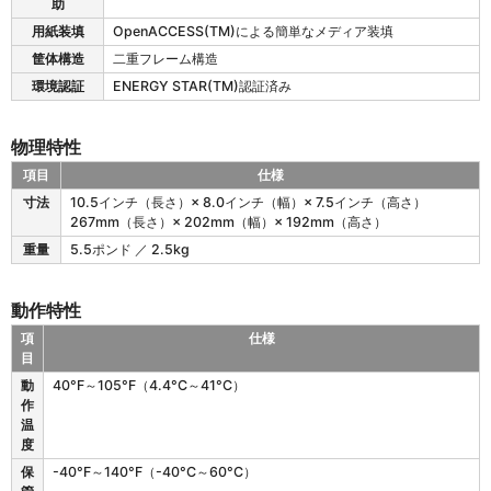
助
用紙装填
OpenACCESS(TM)による簡単なメディア装填
筐体構造
二重フレーム構造
環境認証
ENERGY STAR(TM)認証済み
物理特性
項目
仕様
Z
寸法
10.5インチ（長さ）× 8.0インチ（幅）× 7.5インチ（高さ）
D
267mm（長さ）× 202mm（幅）× 192mm（高さ）
6
重量
5.5ポンド ／ 2.5kg
2
1
R
動作特性
の
物
項
仕様
理
目
特
Z
動
40°F～105°F（4.4°C～41°C）
性
D
作
6
温
2
度
1
保
-40°F～140°F（-40°C～60°C）
R