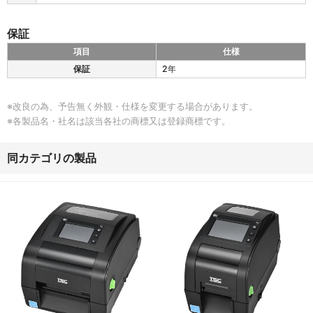
ト
／
保証
グ
ラ
項目
仕様
フ
Z
保証
2年
ィ
D
ッ
6
ク
2
※改良の為、予告無く外観・仕様を変更する場合があります。
／
1
※各製品名・社名は該当各社の商標又は登録商標です。
シ
R
ン
の
ボ
保
同カテゴリの製品
ル
証
体
系