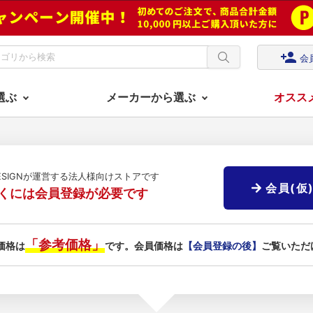
person_add
会
選ぶ
メーカーから選ぶ
オスス
DESIGNが運営する法人様向けストアです
会員(仮
くには会員登録が必要です
「参考価格」
価格は
です。会員価格は
【会員登録の後】
ご覧いただ