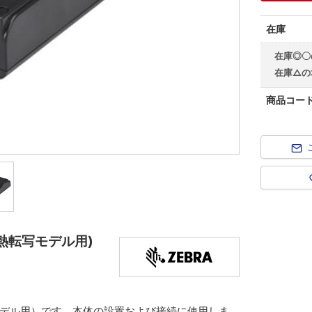
在庫
在庫◎〇
在庫△の
商品コー
熱転写モデル用)
デル用）です。本体の設置および接続に使用しま