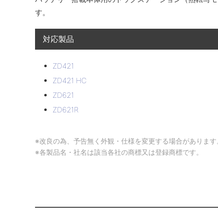
す。
対応製品
ZD421
ZD421 HC
ZD621
ZD621R
※改良の為、予告無く外観・仕様を変更する場合があります
※各製品名・社名は該当各社の商標又は登録商標です。