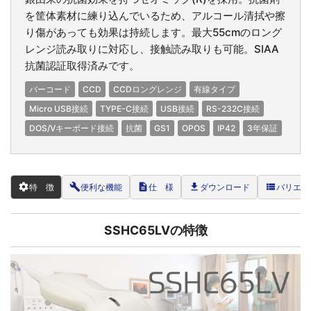
を筐体素材に練り込んでいるため、アルコール清拭や擦
り傷があっても効果は持続します。最大55cmのロング
レンジ読み取りに対応し、接触読み取りも可能。SIAA
抗菌認証取得済みです。
バーコード
CCD
CCDロングレンジ
有線タイプ
Micro USB接続
TYPE-C接続
USB接続
RS-232C接続
DOS/Vキーボード接続
抗菌
GS1
OPOS
IP42
3年保証
settings
build
description
file_download
view_list
特 徴
便利な機能
仕 様
ダウンロード
バリエー
SSHC65LVの特徴