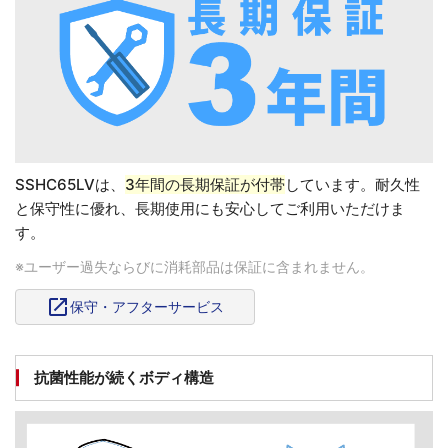
SSHC65LVは、
3年間の長期保証が付帯
しています。耐久性
と保守性に優れ、長期使用にも安心してご利用いただけま
す。
※ユーザー過失ならびに消耗部品は保証に含まれません。
open_in_new
保守・アフターサービス
抗菌性能が続くボディ構造