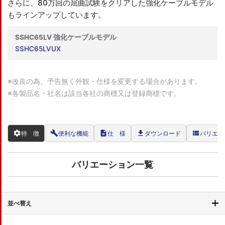
さらに、80万回の屈曲試験をクリアした強化ケーブルモデル
もラインアップしています。
SSHC65LV 強化ケーブルモデル
SSHC65LVUX
※改良の為、予告無く外観・仕様を変更する場合があります。
※各製品名・社名は該当各社の商標又は登録商標です。
settings
build
description
file_download
view_list
特 徴
便利な機能
仕 様
ダウンロード
バリエー
バリエーション一覧
並べ替え