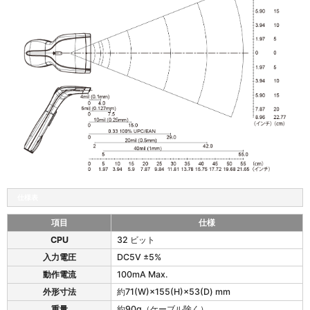
仕様表
項目
仕様
S
CPU
32 ビット
S
入力電圧
DC5V ±5%
H
C
動作電流
100mA Max.
6
外形寸法
約71(W)×155(H)×53(D) mm
5
重量
約90g（ケーブル除く）