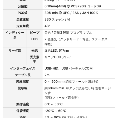
L
V
分解能
0.10mm(4mil) @ PCS=90% コード39
の
PCS値
30% min.@ UPC / EAN / JAN 100%
仕
走査速度
330 スキャン / 秒
様
走査角度
43°
インディケー
ビープ
音色 / 音量3 段階 プログラマブル
タ
LED
2 色発光（グッドリード：青色、ステータス：
赤色）
リーダ部
光源
赤色LED, 617nm
受光素
リニアCCD アレイ
子
インターフェイス
USB-HID、USB バーチャルCOM
ケーブル長
2m
読取深度
0 ～ 500mm (読取フィールド図参照)
読取幅
約60mm min. ＠タッチ読み取り時 左右マージ
ン含
(読取フィールド図参照)
動作温度
0℃～ 50℃
保管湿度
-20℃～ 60℃
湿度
5% ～ 90% RH 氷結・結露なし