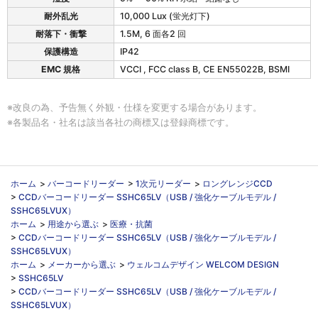
耐外乱光
10,000 Lux (蛍光灯下)
耐落下・衝撃
1.5M, 6 面各2 回
保護構造
IP42
EMC 規格
VCCI , FCC class B, CE EN55022B, BSMI
※改良の為、予告無く外観・仕様を変更する場合があります。
※各製品名・社名は該当各社の商標又は登録商標です。
ホーム
>
バーコードリーダー
>
1次元リーダー
>
ロングレンジCCD
>
CCDバーコードリーダー SSHC65LV（USB / 強化ケーブルモデル /
SSHC65LVUX）
ホーム
>
用途から選ぶ
>
医療・抗菌
>
CCDバーコードリーダー SSHC65LV（USB / 強化ケーブルモデル /
SSHC65LVUX）
ホーム
>
メーカーから選ぶ
>
ウェルコムデザイン WELCOM DESIGN
>
SSHC65LV
>
CCDバーコードリーダー SSHC65LV（USB / 強化ケーブルモデル /
SSHC65LVUX）