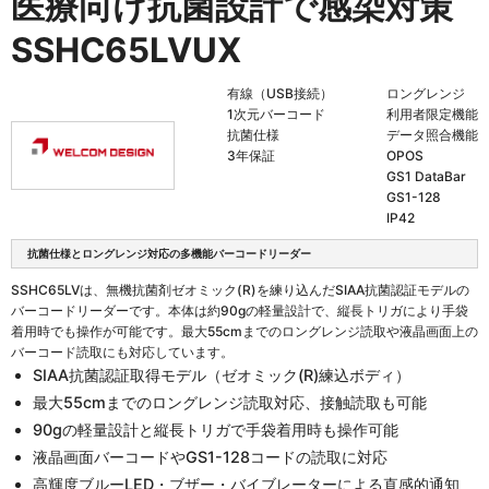
医療向け抗菌設計で感染対策
SSHC65LVUX
有線（USB接続）
ロングレンジ
1次元バーコード
利用者限定機能
抗菌仕様
データ照合機能
3年保証
OPOS
GS1 DataBar
GS1-128
IP42
抗菌仕様とロングレンジ対応の多機能バーコードリーダー
SSHC65LVは、無機抗菌剤ゼオミック(R)を練り込んだSIAA抗菌認証モデルの
バーコードリーダーです。本体は約90gの軽量設計で、縦長トリガにより手袋
着用時でも操作が可能です。最大55cmまでのロングレンジ読取や液晶画面上の
バーコード読取にも対応しています。
SIAA抗菌認証取得モデル（ゼオミック(R)練込ボディ）
最大55cmまでのロングレンジ読取対応、接触読取も可能
90gの軽量設計と縦長トリガで手袋着用時も操作可能
液晶画面バーコードやGS1-128コードの読取に対応
高輝度ブルーLED・ブザー・バイブレーターによる直感的通知