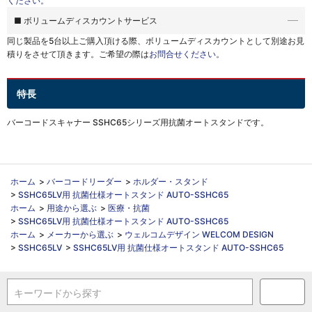
ください。
■ ボリュームディスカウントサービス
同じ製品を5台以上ご購入頂ける際、
ボリュームディスカウントとして別途お見
積りをさせて頂きます。ご希望の際は
お問合せください。
特長
バーコードスキャナー SSHC65シリーズ用抗菌オートスタンドです。
ホーム
>
バーコードリーダー
>
ホルダー・スタンド
>
SSHC65LV用 抗菌仕様オートスタンド AUTO-SSHC65
ホーム
>
用途から選ぶ
>
医療・抗菌
>
SSHC65LV用 抗菌仕様オートスタンド AUTO-SSHC65
ホーム
>
メーカーから選ぶ
>
ウェルコムデザイン WELCOM DESIGN
>
SSHC65LV
>
SSHC65LV用 抗菌仕様オートスタンド AUTO-SSHC65
キーワードから探す