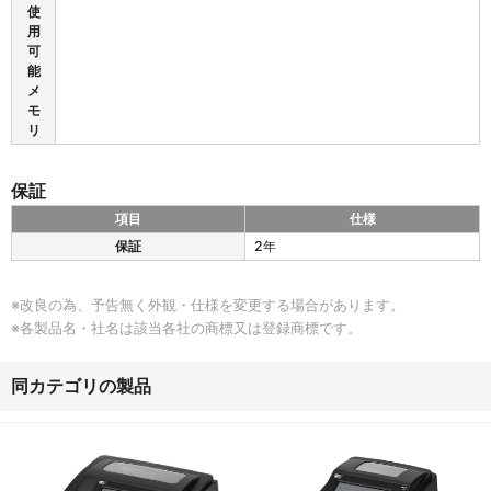
体
使
系
用
可
能
メ
モ
リ
保証
項目
仕様
Z
保証
2年
D
6
2
※改良の為、予告無く外観・仕様を変更する場合があります。
1
※各製品名・社名は該当各社の商標又は登録商標です。
の
保
証
同カテゴリの製品