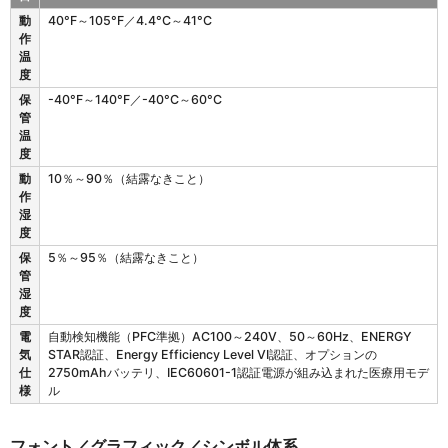
Z
動
40°F～105°F／4.4°C～41°C
D
作
6
温
2
度
1
保
-40°F～140°F／-40°C～60°C
の
管
動
温
作
度
特
性
動
10％～90％（結露なきこと）
作
湿
度
保
5％～95％（結露なきこと）
管
湿
度
電
自動検知機能（PFC準拠）AC100～240V、50～60Hz、ENERGY
気
STAR認証、Energy Efficiency Level VI認証、オプションの
仕
2750mAhバッテリ、IEC60601-1認証電源が組み込まれた医療用モデ
様
ル
フォント／グラフィック／シンボル体系