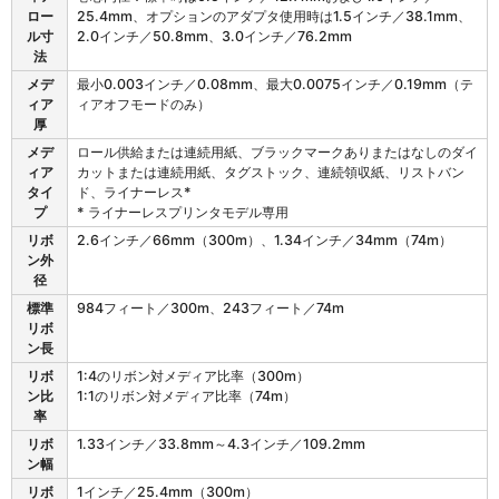
ィ
ロー
25.4mm、オプションのアダプタ使用時は1.5インチ／38.1mm、
ア
ル寸
2.0インチ／50.8mm、3.0インチ／76.2mm
お
法
よ
メデ
最小0.003インチ／0.08mm、最大0.0075インチ／0.19mm（テ
び
ィア
ィアオフモードのみ）
リ
厚
ボ
メデ
ロール供給または連続用紙、ブラックマークありまたはなしのダイ
ン
ィア
カットまたは連続用紙、タグストック、連続領収紙、リストバン
特
タイ
ド、ライナーレス*
性
プ
* ライナーレスプリンタモデル専用
リボ
2.6インチ／66mm（300m）、1.34インチ／34mm（74m）
ン外
径
標準
984フィート／300m、243フィート／74m
リボ
ン長
リボ
1:4のリボン対メディア比率（300m）
ン比
1:1のリボン対メディア比率（74m）
率
リボ
1.33インチ／33.8mm～4.3インチ／109.2mm
ン幅
リボ
1インチ／25.4mm（300m）