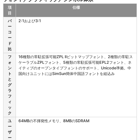
項
仕様
目
Z
バ
2:1および3:1
D
ー
6
コ
2
ー
1
ド
の
比
フ
フ
16種類の常駐拡張可能ZPL IIビットマップフォント、2種類の常駐ス
ォ
ォ
ケーラブルZPLフォント、5種類の常駐拡張可能EPL2フォント、ネ
ン
ン
イティブのオープンタイプフォントのサポート、Unicode準拠。中
ト
ト
国向けユニットにはSimSun簡体中国語フォントを組込み
／
と
グ
グ
ラ
ラ
フ
フ
ィ
ィ
ッ
ッ
ク
ク
／
シ
ユ
64MBの不揮発性メモリ、8MBのSDRAM
ン
ー
ボ
ザ
ル
ー