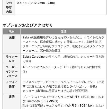
ンの
0.5インチ／12.7mm（74m）
巻芯
内径
オプションおよびアクセサリ
項目
仕様
Z
医療
Zebraの医療用モデルに含まれているものは、ホワイトのカラ
D
ースキーム、医療現場に適合する電源ユニット、消毒剤対応、
6
クリーニングが容易なプラスチック、密閉されたボタンインタ
2
ーフェース、紫外線防御筐体
1
ライナー
Zebra ZeroLinerのラベル用、感熱式のみ、カッターか引き裂
の
レス
く場合
オ
プ
ユーザー
4.3インチのフルカラータッチLCD（熱転写モデルに標準装
シ
インター
備）
ョ
フェース
ン
メディア
ディスペンサー／ピーラー：ラベルピール＆プレゼント（出荷
お
操作
前に設置またはその場で設置可能なラベルセンサー搭載）
よ
カッター（出荷前に設置またはその場で設置可能）
び
通信
プレインストール：デュアルラジオWi-Fi 6（802.11ax）およ
ア
びBluetooth 5.3（MIMO）
ク
現場で設置可能：デュアルラジオWi-Fi 6（802.11ax）および
セ