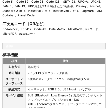
Code 11、Code 39、Code 93、Code 128、ISBT-128、UPC-A、UPC-E、
EAN-8、EAN-13、UPCおよびEAN 2桁または5桁拡張、Plessey、Postnet、
Standard 2-of-5、Industrial 2-of-5、Interleaved 2-of-5、Logmars、MSI、
Codabar、Planet Code
二次元コード（QRなど）
Codablock、PDF417、Code 49、Data Matrix、MaxiCode、QRコード、
MicroPDF、Aztecコード
仕様表
標準機能
項目
仕様
Z
印刷方式
熱転写式
D
対応言語
ZPL／EPLプログラミング言語
6
2
ユーザーイン
5種類のステータスアイコン、3種類のボタン式
1
ターフェース
の
接続方式
イーサネット、USB 2.0、USB Host、シリアル
標
モバイル接続
BLE（Bluetooth Low Energy 5）対応のプリンタセット
準
アップモバイルアプリ（Android／iOS）
機
※BLEはZebraのプリンタセットアップモバイルアプリで
能