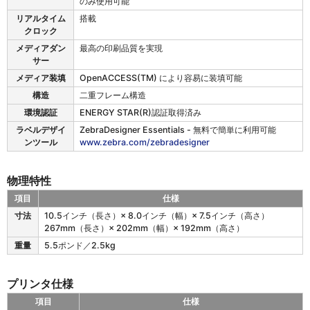
のみ使用可能
リアルタイム
搭載
クロック
メディアダン
最高の印刷品質を実現
サー
メディア装填
OpenACCESS(TM) により容易に装填可能
構造
二重フレーム構造
環境認証
ENERGY STAR(R)認証取得済み
ラベルデザイ
ZebraDesigner Essentials - 無料で簡単に利用可能
ンツール
www.zebra.com/zebradesigner
物理特性
項目
仕様
Z
寸法
10.5インチ（長さ）× 8.0インチ（幅）× 7.5インチ（高さ）
D
267mm（長さ）× 202mm（幅）× 192mm（高さ）
6
重量
5.5ポンド／2.5kg
2
1
の
プリンタ仕様
物
理
項目
仕様