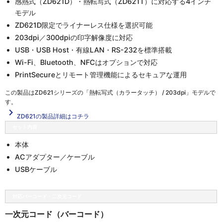
感熱式（ZD621D）・熱転写式（ZD621T）に対応する4インチ
モデル
ZD621D限定でライナーレス仕様を選択可能
203dpi／300dpiの印字解像度に対応
USB・USB Host・有線LAN・RS-232を標準搭載
Wi-Fi、Bluetooth、NFCはオプションで対応
PrintSecureとリモート管理機能によるセキュアな運用
この製品は
ZD621シリーズの「熱転写式（カラータッチ） / 203dpi」
モデルで
す。
navigate_next
ZD621の製品詳細はコチラ
セット内容
本体
ACアダプター／ケーブル
USBケーブル
対応バーコード・二次元コード
一次元コード（バーコード）