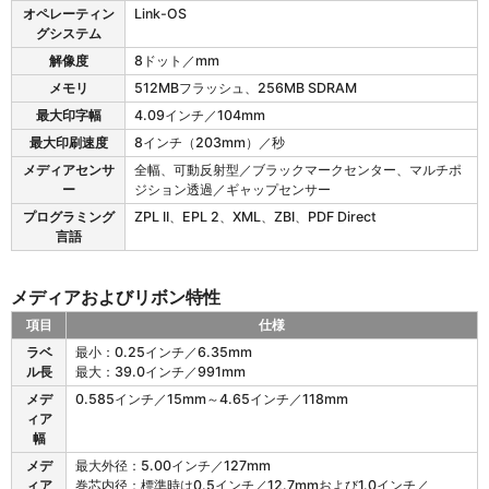
特
Z
オペレーティン
Link-OS
性
D
グシステム
6
解像度
8ドット／mm
2
1
メモリ
512MBフラッシュ、256MB SDRAM
の
最大印字幅
4.09インチ／104mm
プ
最大印刷速度
8インチ（203mm）／秒
リ
ン
メディアセンサ
全幅、可動反射型／ブラックマークセンター、マルチポ
タ
ー
ジション透過／ギャップセンサー
仕
プログラミング
ZPL II、EPL 2、XML、ZBI、PDF Direct
様
言語
メディアおよびリボン特性
項目
仕様
Z
ラベ
最小：0.25インチ／6.35mm
D
ル長
最大：39.0インチ／991mm
6
メデ
0.585インチ／15mm～4.65インチ／118mm
2
ィア
1
幅
の
メ
メデ
最大外径：5.00インチ／127mm
デ
ィア
巻芯内径：標準時は0.5インチ／12.7mmおよび1.0インチ／