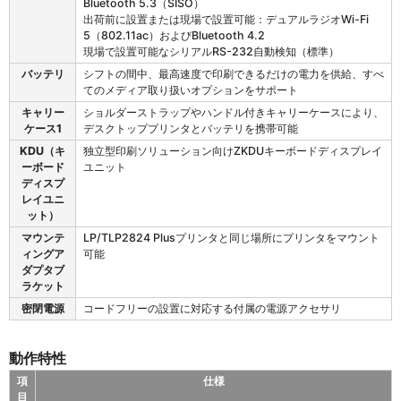
Bluetooth 5.3（SISO）
サ
出荷前に設置または現場で設置可能：デュアルラジオWi-Fi
リ
5（802.11ac）およびBluetooth 4.2
現場で設置可能なシリアルRS-232自動検知（標準）
バッテリ
シフトの間中、最高速度で印刷できるだけの電力を供給、すべ
てのメディア取り扱いオプションをサポート
キャリー
ショルダーストラップやハンドル付きキャリーケースにより、
ケース1
デスクトッププリンタとバッテリを携帯可能
KDU（キ
独立型印刷ソリューション向けZKDUキーボードディスプレイ
ーボード
ユニット
ディスプ
レイユニ
ット）
マウンテ
LP/TLP2824 Plusプリンタと同じ場所にプリンタをマウント
ィングア
可能
ダプタブ
ラケット
密閉電源
コードフリーの設置に対応する付属の電源アクセサリ
動作特性
項
仕様
目