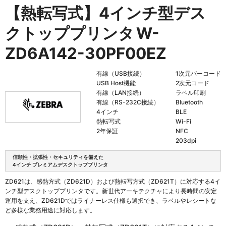
【熱転写式】4インチ型デス
クトッププリンタ
W-
ZD6A142-30PF00EZ
有線（USB接続）
1次元バーコード
USB Host機能
2次元コード
有線（LAN接続）
ラベル印刷
有線（RS-232C接続）
Bluetooth
4インチ
BLE
熱転写式
Wi-Fi
2年保証
NFC
203dpi
信頼性・拡張性・セキュリティを備えた
4インチ プレミアムデスクトッププリンタ
ZD621は、感熱方式（ZD621D）および熱転写方式（ZD621T）に対応する4イ
ンチ型デスクトッププリンタです。新世代アーキテクチャにより長時間の安定
運用を支え、ZD621Dではライナーレス仕様も選択でき、ラベルやレシートな
ど多様な業務用途に対応します。