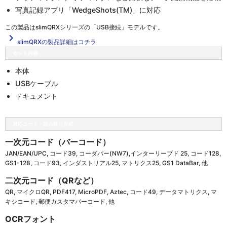
写真記録アプリ「WedgeShots(TM)」に対応
この製品は
slimQRXシリーズの「USB接続」
モデルです。
navigate_next
slimQRXの製品詳細はコチラ
セット内容
本体
USBケーブル
ドキュメント
対応コード・読み取り方式
一次元コード（バーコード）
JAN/EAN/UPC, コード39, コーダバー(NW7),インターリーブド 25, コード128,
GS1-128, コード93, インダストリアル25, マトリクス25, GS1 DataBar, 他
二次元コード（QRなど）
QR, マイクロQR, PDF417, MicroPDF, Aztec, コード49, データマトリクス, マ
キシコード, 郵便カスタマバーコード, 他
OCRフォント