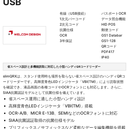
USB
有線（USB接続）
パスポートOCR
1次元バーコード
データ照合機能
2次元コード
HID POS
抗菌仕様
郵便コード
OCR
GS1 Databar
3年保証
GS1-128
QRコード
PDF417
IP40
省スペース設計と多機能読取に対応した小型ハンディQRコードリーダー
slimQRXは、スタンド使用時も場所を取らない省スペース設計のハンディQRコ
ードリーダーです。高輝度青色LEDインジケータ「VBI(TM)」により読取状態
を確認でき、液晶画面の各種コードやOCRフォントにも対応します。さらに、
SIAA抗菌認証モデルとして抗菌仕様を備えています。
省スペース運用に適した小型ハンディ設計
高輝度青色LEDインジケータ「VBI(TM)」搭載
OCR-A/B、MICR E-13B、SEMIなどのOCRフォントに対応
SIAA抗菌認証取得の抗菌仕様モデル
プリフィックス／サフィックスなど柔軟なデータ編集機能を搭載