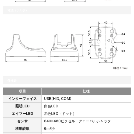
寸法（ホルダ）
仕様表
項目
仕様
s
インターフェイス
USB(HID, COM)
l
照明LED
白色LED
i
m
エイマーLED
赤色LED（ドット）
Q
センサ
640x480ピクセル、グローバルシャッタ
R
移動読取
6m/秒
X