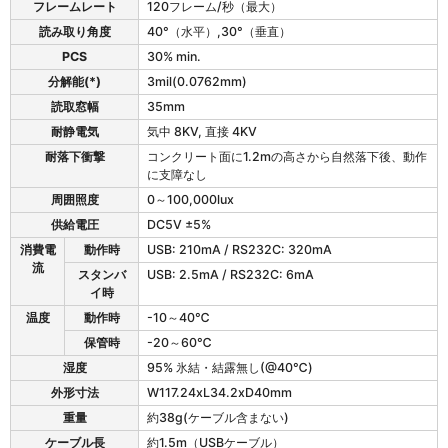
の
フレームレート
120フレーム/秒（最大）
仕
読み取り角度
40°（水平）,30°（垂直）
様
PCS
30% min.
表
分解能(*)
3mil(0.0762mm)
読取窓幅
35mm
耐静電気
気中 8KV, 直接 4KV
耐落下衝撃
コンクリート面に1.2mの高さから自然落下後、動作
に支障なし
周囲照度
0～100,000lux
供給電圧
DC5V ±5%
消費電
動作時
USB: 210mA
/ RS232C: 320mA
流
スタンバ
USB: 2.5mA
/ RS232C: 6mA
イ時
温度
動作時
-10～40℃
保管時
-20～60℃
湿度
95% 氷結・結露無し(@40℃)
外形寸法
W117.24xL34.2xD40mm
重量
約38g(ケーブル含まない)
ケーブル長
約1.5m（USBケーブル）