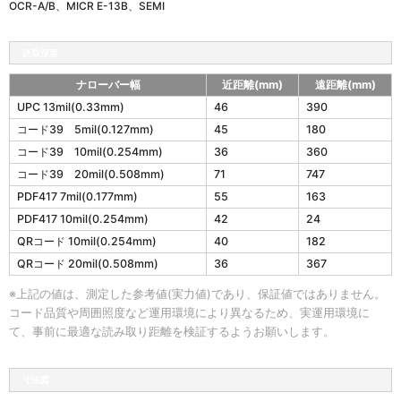
OCR-A/B、MICR E-13B、SEMI
読取深度
ナローバー幅
近距離(mm)
遠距離(mm)
s
UPC 13mil(0.33mm)
46
390
l
コード39 5mil(0.127mm)
45
180
i
m
コード39 10mil(0.254mm)
36
360
Q
コード39 20mil(0.508mm)
71
747
R
PDF417 7mil(0.177mm)
55
163
X
の
PDF417 10mil(0.254mm)
42
24
読
QRコード 10mil(0.254mm)
40
182
取
QRコード 20mil(0.508mm)
36
367
深
度
※上記の値は、測定した参考値(実力値)であり、保証値ではありません。
コード品質や周囲照度など運用環境により異なるため、実運用環境に
て、事前に最適な読み取り距離を検証するようお願いします。
寸法図