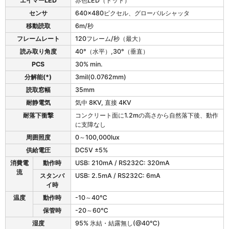
m
エイマーLED
赤色LED（ドット）
Q
センサ
640x480ピクセル、グローバルシャッタ
R
移動読取
6m/秒
X
の
フレームレート
120フレーム/秒（最大）
仕
読み取り角度
40°（水平）,30°（垂直）
様
PCS
30% min.
表
分解能(*)
3mil(0.0762mm)
読取窓幅
35mm
耐静電気
気中 8KV, 直接 4KV
耐落下衝撃
コンクリート面に1.2mの高さから自然落下後、動作
に支障なし
周囲照度
0～100,000lux
供給電圧
DC5V ±5%
消費電
動作時
USB: 210mA
/ RS232C: 320mA
流
スタンバ
USB: 2.5mA
/ RS232C: 6mA
イ時
温度
動作時
-10～40℃
保管時
-20～60℃
湿度
95% 氷結・結露無し(@40℃)