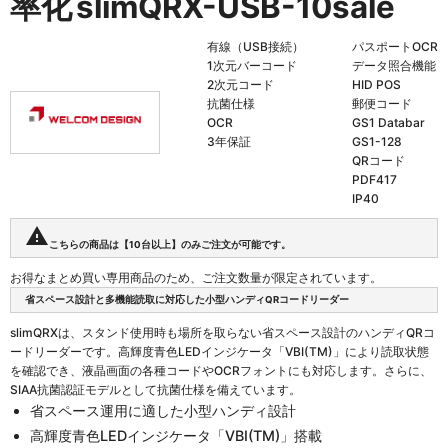
率化
slimQRX-USB-10sale
有線（USB接続）
パスポートOCR
1次元バーコード
データ照合機能
2次元コード
HID POS
抗菌仕様
郵便コード
OCR
GS1 Databar
3年保証
GS1-128
QRコード
PDF417
IP40
warning
こちらの商品は【10台以上】のみご注文が可能です。
お得なまとめ買い専用商品のため、ご注文数量が限定されています。
省スペース設計と多機能読取に対応した小型ハンディQRコードリーダー
slimQRXは、スタンド使用時も場所を取らない省スペース設計のハンディQRコ
ードリーダーです。高輝度青色LEDインジケータ「VBI(TM)」により読取状態
を確認でき、液晶画面の各種コードやOCRフォントにも対応します。さらに、
SIAA抗菌認証モデルとして抗菌仕様を備えています。
省スペース運用に適した小型ハンディ設計
高輝度青色LEDインジケータ「VBI(TM)」搭載