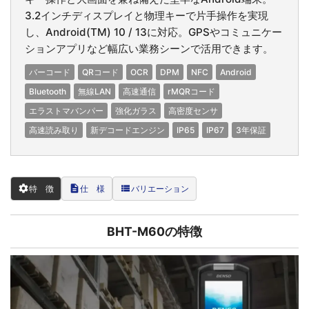
3.2インチディスプレイと物理キーで片手操作を実現
し、Android(TM) 10 / 13に対応。GPSやコミュニケー
ションアプリなど幅広い業務シーンで活用できます。
バーコード
QRコード
OCR
DPM
NFC
Android
Bluetooth
無線LAN
高速通信
rMQRコード
エラストマバンパー
強化ガラス
高密度センサ
高速読み取り
新デコードエンジン
IP65
IP67
3年保証
settings
description
view_list
特 徴
仕 様
バリエーション
BHT-M60の特徴