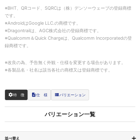
※BHT、QRコード、SQRCは（株）デンソーウェーブの登録商標
です。
※AndroidはGoogle LLC.の商標です。
※Dragontrailは、AGC株式会社の登録商標です。
※Qualcomm＆Quick Chargeは、Qualcomm Incorporatedの登
録商標です。
※改良の為、予告無く外観・仕様を変更する場合があります。
※各製品名・社名は該当各社の商標又は登録商標です。
settings
description
view_list
特 徴
仕 様
バリエーション
バリエーション一覧
並べ替え