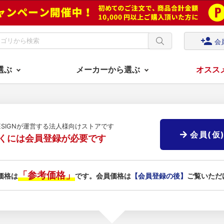
person_add
会
選ぶ
メーカーから選ぶ
オスス
DESIGNが運営する法人様向けストアです
会員(仮
くには会員登録が必要です
「参考価格」
価格は
です。会員価格は
【会員登録の後】
ご覧いただ