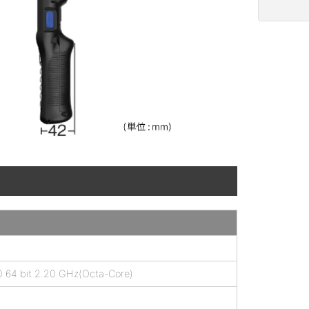
64 bit 2.20 GHz(Octa-Core)