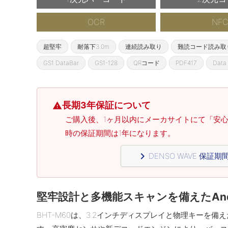
OCR
NF
超堅牢
耐落下3.0m
連続読み取り
難読コード読み取
GS1 DataBar
GS1-128
QRコード
PDF417
Data 
長期3年保証について
warning
ご購入後、1ヶ月以内にメーカサイトにて「安
時の保証期間は1年になります。
navigate_next
DENSO WAVE 保
堅牢設計と多機能スキャンを備えたAnd
BHT-M60は、3.2インチディスプレイと物理キーを備えたA