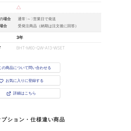
△
の場合
通常1～3営業日で発送
場合
受発注商品（納期は注文後に回答）
3年
ド
BHT-M60-QW-A13-WSET
この商品について問い合わせる
お気に入りに登録する
詳細はこちら
オプション・仕様違い商品