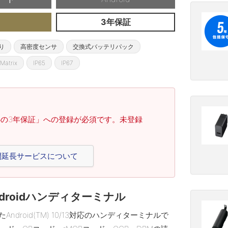
C
3年保証
り
高密度センサ
交換式バッテリパック
Matrix
IP65
IP67
心の3年保証」への登録が必須です。未登録
証期間延長サービスについて
roidハンディターミナル
ndroid(TM) 10/13対応のハンディターミナルで