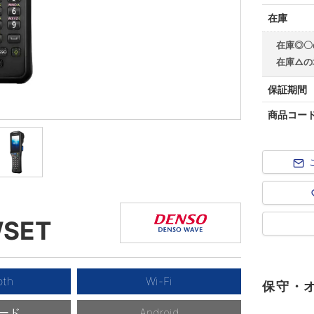
在庫
在庫◎〇
在庫△の
保証期間
商品コー
WSET
oth
Wi-Fi
保守・
ード
Android