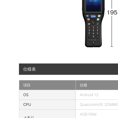
仕様表
項目
仕様
B
OS
Android 13
H
CPU
Qualcomm(R) SDM660 
T
-
4GB RAM
メモリ