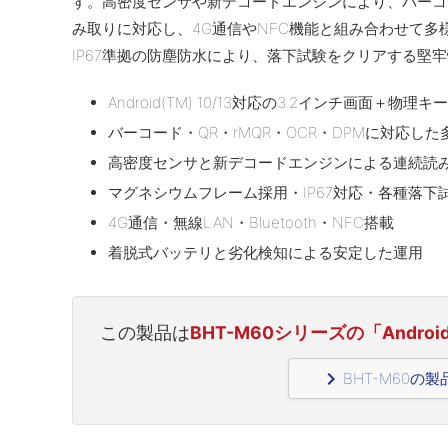
す。高密度センサや新デコードエンジンにより、バーコード
み取りに対応し、4G通信やNFC機能と組み合わせて
IP67準拠の防塵防水により、落下試験をクリアする堅
Android(TM) 10/13対応の3.2インチ画面＋物理キ
バーコード・QR・rMQR・OCR・DPMに対応し
高密度センサと新デコードエンジンによる連続読
マグネシウムフレーム採用・IP67対応・各種落下
4G通信・無線LAN・Bluetooth・NFC搭載
着脱式バッテリと劣化検知による安定した運用
この製品は
BHT-M60シリーズの「Andro
navigate_next
BHT-M60の