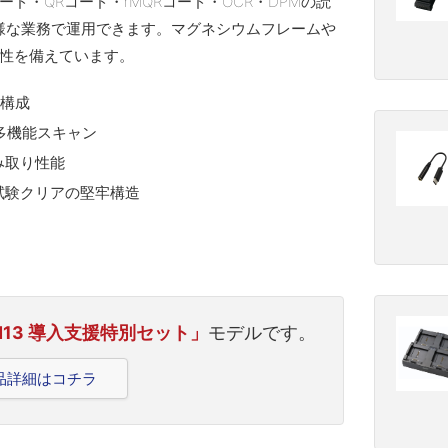
・QRコード・rMQRコード・OCR・DPMの読
多様な業務で運用できます。マグネシウムフレームや
牢性を備えています。
ー構成
た多機能スキャン
み取り性能
試験クリアの堅牢構造
id13 導入支援特別セット」
モデルです。
製品詳細はコチラ