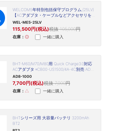
WELCOM5年特別包括保守プログラム,(25LV)
【ACアダプタ・ケーブルなどアクセサリを
含む(但し、プリントヘッド・プラテン・バ
WEL-ME5-25LV
ッテリなど消耗品は除く)】
115,500円(税込)
税抜 105,000円
在庫：
◎
一緒に購入
BHT-M60/M70/M80用 Quick Charge3.0対応
ACアダプタ ※CB00-US1500/4A-4C別売 AD8-
1000
AD8-1000
7,700円(税込)
税抜 7,000円
在庫：
△
一緒に購入
BHTシリーズ用 大容量バッテリ 3200mAh
BT2
BT2