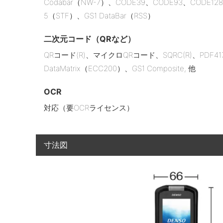
Codabar（NW-7）、CODE39、CODE93、CODE128、GS
5（STF）、GS1 DataBar（RSS）
二次元コード（QRなど）
QRコード(R)、マイクロQRコード、SQRC(R)、PDF4
DataMatrix（ECC200）、GS1 Composite, 他
OCR
対応（要OCRライセンス）
寸法図