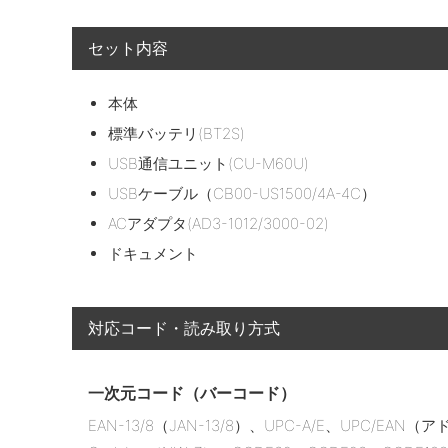
セット内容
本体
標準バッテリ(BT2S)
USB通信ユニット(CU-M60U)
USBケーブル（CB00-US1500/4A-4C）
ACアダプタ(AD3-1012/3000-02)
ドキュメント
対応コード・読み取り方式
一次元コード（バーコード）
EAN-13/8（JAN-13/8）、UPC-A/E、UPC/EAN（アド