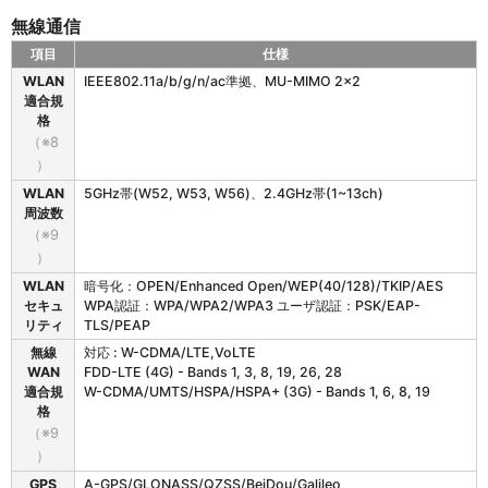
無線通信
項目
仕様
B
WLAN
IEEE802.11a/b/g/n/ac準拠、MU-MIMO 2×2
H
適合規
T
格
-
（※8
M
）
6
WLAN
5GHz帯(W52, W53, W56)、2.4GHz帯(1~13ch)
0
周波数
の
無
（※9
線
）
通
WLAN
暗号化：OPEN/Enhanced Open/WEP(40/128)/TKIP/AES
信
セキュ
WPA認証：WPA/WPA2/WPA3 ユーザ認証：PSK/EAP-
リティ
TLS/PEAP
無線
対応 : W-CDMA/LTE,VoLTE
WAN
FDD-LTE (4G) - Bands 1, 3, 8, 19, 26, 28
適合規
W-CDMA/UMTS/HSPA/HSPA+ (3G) - Bands 1, 6, 8, 19
格
（※9
）
GPS
A-GPS/GLONASS/QZSS/BeiDou/Galileo