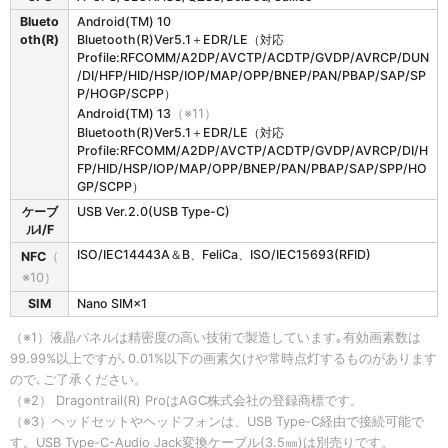
Blueto
Android(TM) 10
oth(R)
Bluetooth(R)Ver5.1＋EDR/LE（対応
Profile:RFCOMM/A2DP/AVCTP/ACDTP/GVDP/AVRCP/DUN
/DI/HFP/HID/HSP/IOP/MAP/OPP/BNEP/PAN/PBAP/SAP/SP
P/HOGP/SCPP）
Android(TM) 13
（※11）
Bluetooth(R)Ver5.1＋EDR/LE（対応
Profile:RFCOMM/A2DP/AVCTP/ACDTP/GVDP/AVRCP/DI/H
FP/HID/HSP/IOP/MAP/OPP/BNEP/PAN/PBAP/SAP/SPP/HO
GP/SCPP）
ケーブ
USB Ver.2.0(USB Type-C)
ルI/F
ISO/IEC14443A＆B、FeliCa、ISO/IEC15693(RFID)
NFC
（
※10）
SIM
Nano SIM×1
（※1）液晶パネルは精密度の高い技術で製造しています｡有効画素数は
99.99%以上ですが､0.01%以下の画素欠けや常時点灯するものがあります
ので､ご了承ください。
（※2） Dragontrail(R) ProはAGC株式会社の登録商標です。
（※3）ヘッドセットやヘッドフォンは、USB Type-C経由で接続可能で
す。USB Type-C-Audio Jack変換ケーブル(3.5㎜)は別売りです。