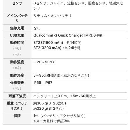
センサ
Gセンサ、ジャイロ、近接センサ、照度センサ、地磁気セ
ンサ
メインバッテ
リチウムイオンバッテリ
リ
無線充電
なし
USB充電
Qualcomm(R) Quick Charge(TM)3.0準拠
動作時間
BT2S(1900 mAh)：約14時間
BT2(3200 mAh)：約24時間
（※6）
（※7）
動作温度
－20～50℃
（※4）
動作湿度
5～95%RH(結露・結氷のなきこと)
保護等級
IP65、IP67
（※5）
耐落下強度
コンクリート上3.0m、1.5m×60回以上
重量（バッテ
約305 g(BT2S含む)
リ含む）
約320 g(BT2含む)
保証
1年（バッテリ・アクセサリ除く）
※メーカ登録で保証3年