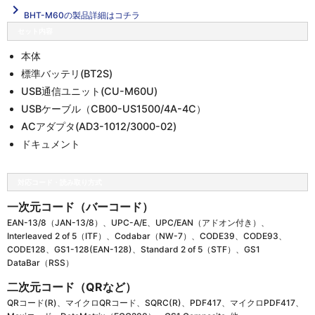
navigate_next
BHT-M60の製品詳細はコチラ
セット内容
本体
標準バッテリ(BT2S)
USB通信ユニット(CU-M60U)
USBケーブル（CB00-US1500/4A-4C）
ACアダプタ(AD3-1012/3000-02)
ドキュメント
対応コード・読み取り方式
一次元コード（バーコード）
EAN-13/8（JAN-13/8）、UPC-A/E、UPC/EAN（アドオン付き）、
Interleaved 2 of 5（ITF）、Codabar（NW-7）、CODE39、CODE93、
CODE128、GS1-128(EAN-128)、Standard 2 of 5（STF）、GS1
DataBar（RSS）
二次元コード（QRなど）
QRコード(R)、マイクロQRコード、SQRC(R)、PDF417、マイクロPDF417、