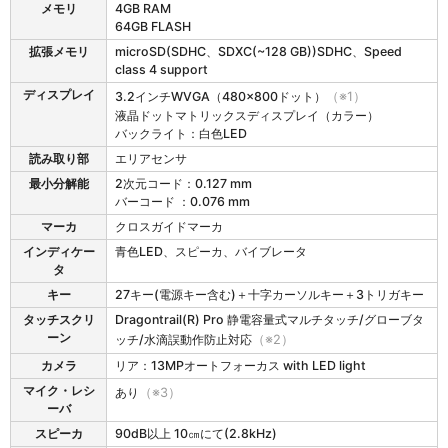
-
メモリ
4GB RAM
M
64GB FLASH
6
拡張メモリ
microSD(SDHC、SDXC(~128 GB))SDHC、Speed
0
class 4 support
の
ディスプレイ
3.2インチWVGA（480×800ドット）
（※1）
仕
液晶ドットマトリックスディスプレイ（カラー）
様
バックライト：白色LED
表
読み取り部
エリアセンサ
最小分解能
2次元コード：0.127 mm
バーコード ：0.076 mm
マーカ
クロスガイドマーカ
インディケー
青色LED、スピーカ、バイブレータ
タ
キー
27キー(電源キー含む)＋十字カーソルキー＋3トリガキー
タッチスクリ
Dragontrail(R) Pro 静電容量式マルチタッチ/グローブタ
ーン
ッチ/水滴誤動作防止対応
（※2）
カメラ
リア：13MPオートフォーカス with LED light
マイク・レシ
あり
（※3）
ーバ
スピーカ
90dB以上 10㎝にて(2.8kHz)