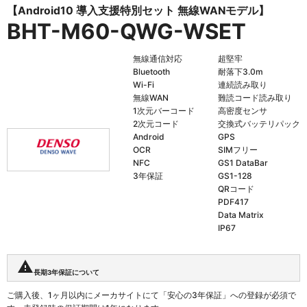
【Android10 導入支援特別セット 無線WANモデル】
BHT-M60-QWG-WSET
無線通信対応
超堅牢
Bluetooth
耐落下3.0m
Wi-Fi
連続読み取り
無線WAN
難読コード読み取り
1次元バーコード
高密度センサ
2次元コード
交換式バッテリパック
Android
GPS
OCR
SIMフリー
NFC
GS1 DataBar
3年保証
GS1-128
QRコード
PDF417
Data Matrix
IP67
warning
長期3年保証について
ご購入後、1ヶ月以内にメーカサイトにて「安心の3年保証」への登録が必須で