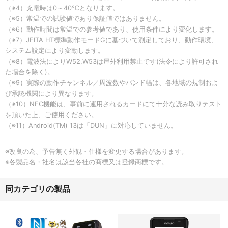
（※4）充電時は0～40℃となります。
（※5）常温での試験値であり保証値ではありません。
（※6）動作時間は常温での参考値であり、使用条件により変化します。
（※7）JEITA HT標準動作モードGに基づいて測定しており、動作環境、
システム設定により変動します。
（※8）電波法によりW52,W53は屋外利用禁止です(法令により許可され
た場合を除く)。
（※9）実際の動作チャンネル／周波数やバンド幅は、各地域の規制およ
び承認機関により異なります。
（※10）NFC機能は、事前に運用されるカードにて十分な読み取りテスト
を頂いた上、ご使用ください。
（※11）Android(TM) 13は「DUN」に対応していません。
※改良の為、予告無く外観・仕様を変更する場合があります。
※各製品名・社名は該当各社の商標又は登録商標です。
同カテゴリの製品