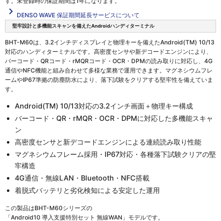
す。未登録時の保証期間は1年になります。
navigate_next
DENSO WAVE 保証期間延長サービスについて
堅牢設計と多機能スキャンを備えたAndroidハンディターミナル
BHT-M60は、3.2インチディスプレイと物理キーを備えたAndroid(TM) 10/13
対応のハンディターミナルです。高密度センサや新デコードエンジンにより、
バーコード・QRコード・rMQRコード・OCR・DPMの読み取りに対応し、4G
通信やNFC機能と組み合わせて多様な業務で運用できます。マグネシウムフレ
ームやIP67準拠の防塵防水により、落下試験をクリアする堅牢性を備えていま
す。
Android(TM) 10/13対応の3.2インチ画面＋物理キー構成
バーコード・QR・rMQR・OCR・DPMに対応した多機能スキャ
ン
高密度センサと新デコードエンジンによる連続読み取り性能
マグネシウムフレーム採用・IP67対応・各種落下試験クリアの堅
牢構造
4G通信・無線LAN・Bluetooth・NFC搭載
着脱式バッテリと劣化検知による安定した運用
この製品は
BHT-M60シリーズの
「Android10 導入支援特別セット 無線WAN」
モデルです。