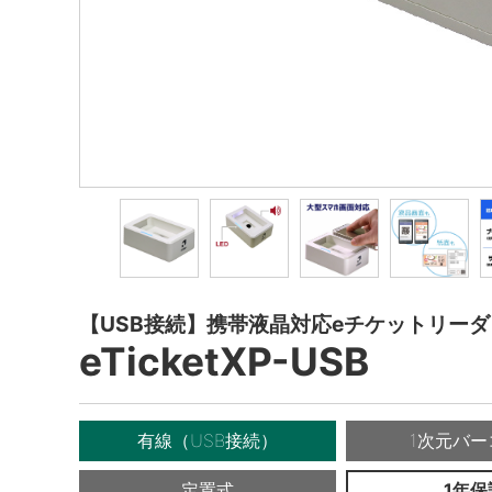
【USB接続】携帯液晶対応eチケットリーダ
eTicketXP-USB
有線（USB接続）
1次元バー
定置式
1年保