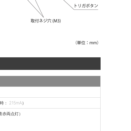
： 215mA）
青赤両点灯）