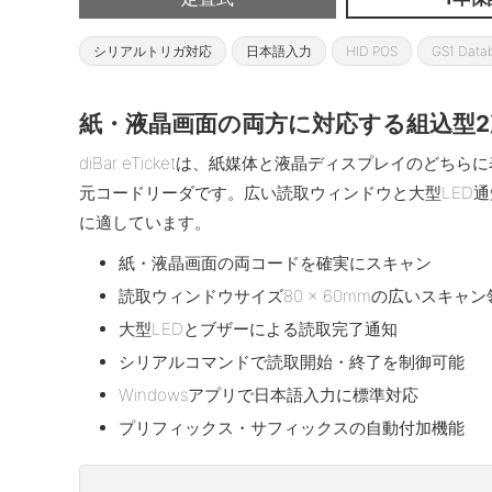
シリアルトリガ対応
日本語入力
HID POS
GS1 Data
紙・液晶画面の両方に対応する組込型
diBar eTicketは、紙媒体と液晶ディスプレイのど
元コードリーダです。広い読取ウィンドウと大型LED通
に適しています。
紙・液晶画面の両コードを確実にスキャン
読取ウィンドウサイズ80 × 60mmの広いスキャン
大型LEDとブザーによる読取完了通知
シリアルコマンドで読取開始・終了を制御可能
Windowsアプリで日本語入力に標準対応
プリフィックス・サフィックスの自動付加機能