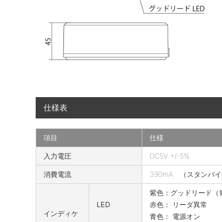
仕様表
項目
仕様
e
入力電圧
DC5V +/-5%
T
消費電流
390mA （スタンバイ時
i
c
紫色：グッドリード（
k
LED
赤色： リーダ異常
e
インディケ
青色： 電源オン