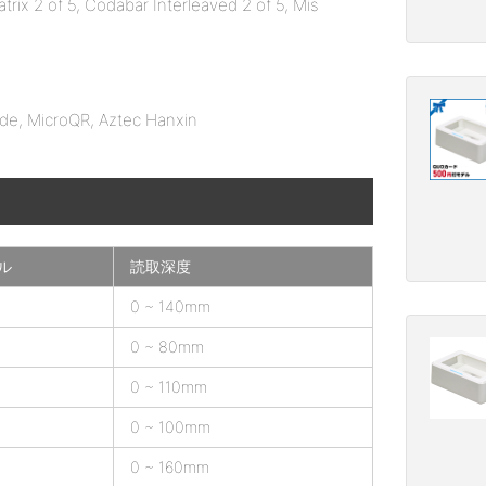
ix 2 of 5, Codabar Interleaved 2 of 5, Mis
de, MicroQR, Aztec Hanxin
ル
読取深度
0 ~ 140mm
0 ~ 80mm
0 ~ 110mm
0 ~ 100mm
0 ~ 160mm