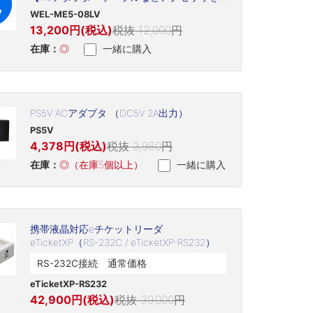
含む(但し、プリントヘッド・プラテン・バ
WEL-ME5-08LV
ッテリなど消耗品は除く)】
13,200円(税込)
税抜 12,000円
在庫：
◎
一緒に購入
PS5V ACアダプタ （DC5V 2A出力）
PS5V
4,378円(税込)
税抜 3,980円
在庫：
◎（在庫5個以上）
一緒に購入
携帯液晶対応eチケットリーダ
eTicketXP（RS-232C / eTicketXP-RS232）
RS-232C接続 通常価格
eTicketXP-RS232
42,900円(税込)
税抜 39,000円