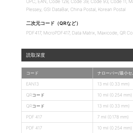
UPC, EAN, Code 128, Code 39, Code 93, Code 11, Matr
Plessey, GSI DataBar, China Postal, Korean Postal
二次元コード（QRなど）
PDF417, MicroPDF417, Data Matrix, Maxicode, QR Co
読取深度
コード
ナローバー/最小セ
e
EAN13
13 mil (0.33 mm)
T
QRコード
10 mil (0.254 mm)
i
c
QRコード
13 mil (0.33 mm)
k
PDF 417
7 mil (0.178 mm)
e
t
PDF 417
10 mil (0.254 mm)
X