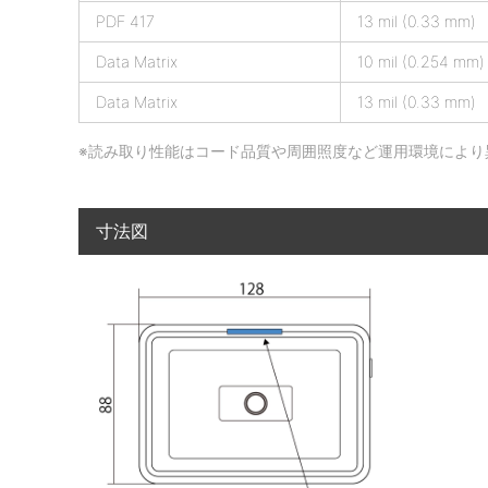
P
PDF 417
13 mil (0.33 mm)
の
Data Matrix
10 mil (0.254 mm)
読
取
Data Matrix
13 mil (0.33 mm)
深
度
※読み取り性能はコード品質や周囲照度など運用環境により
寸法図