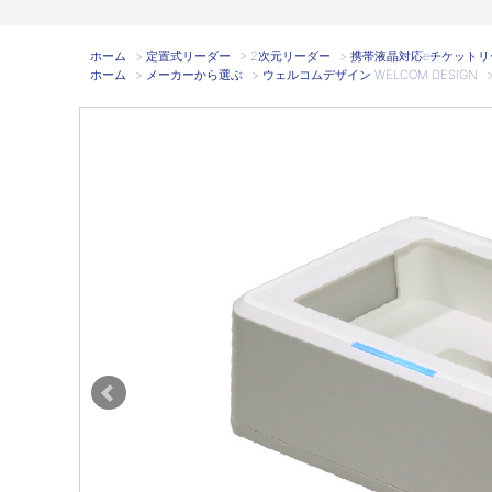
ホーム
>
定置式リーダー
>
2次元リーダー
>
携帯液晶対応eチケットリーダ eT
ホーム
>
メーカーから選ぶ
>
ウェルコムデザイン WELCOM DESIGN