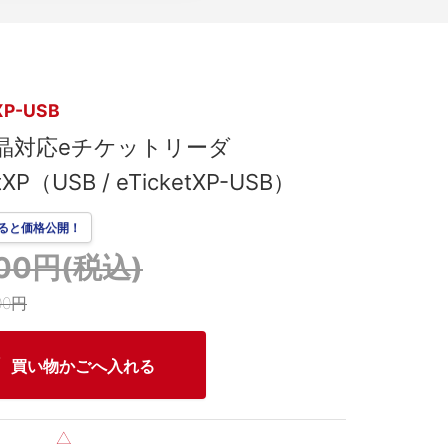
XP-USB
晶対応eチケットリーダ
tXP（USB / eTicketXP-USB）
ると価格公開！
900円(税込)
00円
買い物かごへ入れる
△