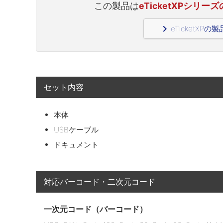
この製品は
eTicketXPシリー
navigate_next
eTicketXP
セット内容
本体
USBケーブル
ドキュメント
対応バーコード・二次元コード
一次元コード（バーコード）