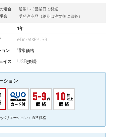
の場合
通常1～3営業日で発送
場合
受発注商品（納期は注文後に回答）
1年
ド
eTicketXP-USB
ション
通常価格
USB接続
ェイス
ーション
たバリエーション：通常価格