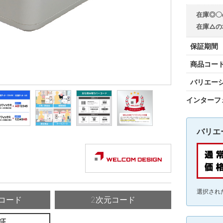
在庫◎〇
在庫△の
保証期間
商品コー
バリエー
インターフ
バリエ
選択され
コード
2次元コード
証