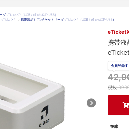
icketXP（USB / eTicketXP-USB）
>
eTicketXP
>
携帯液晶対応eチケットリーダ eTicketXP（USB / eTicketXP-USB）
eTicket
携帯液
eTicke
会員登録す
42,
税抜 39,0
在庫