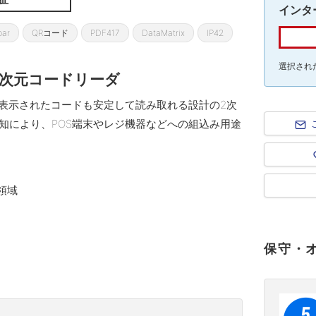
インタ
bar
QRコード
PDF417
DataMatrix
IP42
選択され
2次元コードリーダ
ちらに表示されたコードも安定して読み取れる設計の2次
知により、POS端末やレジ機器などへの組込み用途
領域
保守・