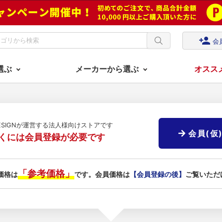
person_add
会
選ぶ
メーカーから選ぶ
オスス
DESIGNが運営する法人様向けストアです
会員(仮
くには会員登録が必要です
「参考価格」
価格は
です。会員価格は
【会員登録の後】
ご覧いただ