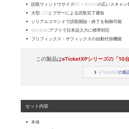
読取ウィンドウサイズ80 × 60mmの広いスキャン
大型LEDとブザーによる読取完了通知
シリアルコマンドで読取開始・終了を制御可能
Windowsアプリで日本語入力に標準対応
プリフィックス・サフィックスの自動付加機能
この製品は
eTicketXPシリーズの「
navigate_next
eTicketXP
セット内容
本体