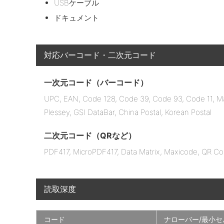
USBケーブル
ドキュメント
対応バーコード・二次元コード
一次元コード（バーコード）
UPC, EAN, Code 128, Code 39, Code 93, Code 11, Matr
Plessey, GSI DataBar, China Postal, Korean Postal
二次元コード（QRなど）
PDF417, MicroPDF417, Data Matrix, Maxicode, QR Co
読取深度
コード
ナローバー/最小セ