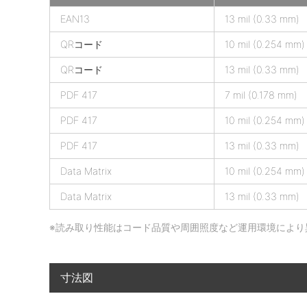
e
EAN13
13 mil (0.33 mm)
T
QRコード
10 mil (0.254 mm)
i
c
QRコード
13 mil (0.33 mm)
k
PDF 417
7 mil (0.178 mm)
e
t
PDF 417
10 mil (0.254 mm)
X
P
PDF 417
13 mil (0.33 mm)
の
Data Matrix
10 mil (0.254 mm)
読
取
Data Matrix
13 mil (0.33 mm)
深
度
※読み取り性能はコード品質や周囲照度など運用環境により
寸法図