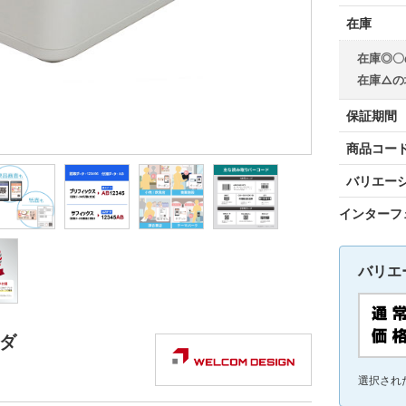
在庫
在庫◎〇
在庫△の
保証期間
商品コー
バリエー
インターフ
バリエ
ーダ
選択され