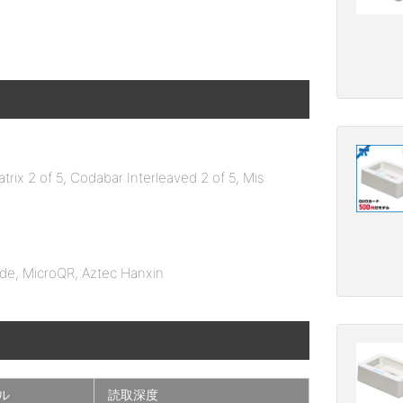
ix 2 of 5, Codabar Interleaved 2 of 5, Mis
de, MicroQR, Aztec Hanxin
ル
読取深度