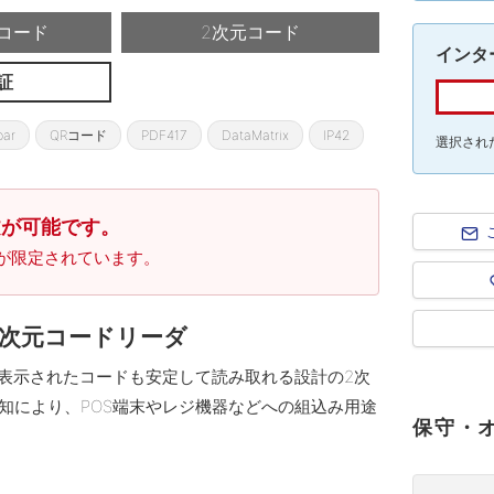
コード
2次元コード
インタ
証
bar
QRコード
PDF417
DataMatrix
IP42
選択され
文が可能です。
が限定されています。
2次元コードリーダ
ちらに表示されたコードも安定して読み取れる設計の2次
知により、POS端末やレジ機器などへの組込み用途
保守・