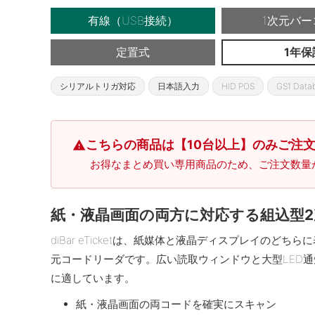
有線（USB接続）
1次元バー
定置式
1年保
シリアルトリガ対応
日本語入力
HID POS
GS1 Data
こちらの商品は【10台以上】のみご注
warning
お得なまとめ買い専用商品のため、ご注文数量
紙・液晶画面の両方に対応する組込型
diBar eTicketは、紙媒体と液晶ディスプレイのど
元コードリーダです。広い読取ウィンドウと大型LED通
に適しています。
紙・液晶画面の両コードを確実にスキャン