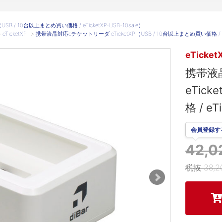
 / 10台以上まとめ買い価格 / eTicketXP-USB-10sale）
>
eTicketXP
>
携帯液晶対応eチケットリーダ eTicketXP（USB / 10台以上まとめ買い価格 / eTic
eTicket
携帯液
eTic
格 / eT
会員登録す
42,
税抜 38,2