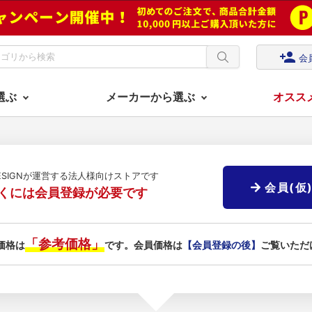
person_add
会
選ぶ
メーカーから選ぶ
オスス
DESIGNが運営する法人様向けストアです
会員(仮
くには会員登録が必要です
「参考価格」
価格は
です。会員価格は
【会員登録の後】
ご覧いただ