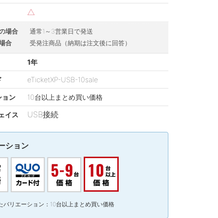
△
の場合
通常1～3営業日で発送
場合
受発注商品（納期は注文後に回答）
1年
ド
eTicketXP-USB-10sale
ション
10台以上まとめ買い価格
USB接続
ェイス
ーション
たバリエーション：10台以上まとめ買い価格