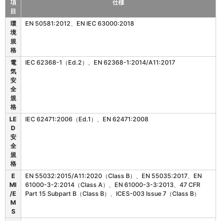
項
仕様
目
F
環
EN 50581:2012、EN IEC 63000:2018
S
境
2
規
0
格
の
電
IEC 62368-1（Ed.2）、EN 62368-1:2014/A11:2017
準
気
拠
安
規
全
格
規
格
LE
IEC 62471:2006（Ed.1）、EN 62471:2008
D
安
全
規
格
E
EN 55032:2015/A11:2020（Class B）、EN 55035:2017、EN
MI
61000-3-2:2014（Class A）、EN 61000-3-3:2013、47 CFR
/E
Part 15 Subpart B（Class B）、ICES-003 Issue 7（Class B）
M
S