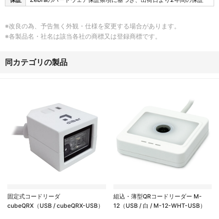
S
2
0
※改良の為、予告無く外観・仕様を変更する場合があります。
の
※各製品名・社名は該当各社の商標又は登録商標です。
保
証
同カテゴリの製品
固定式コードリーダ
組込・薄型QRコードリーダー M-
cubeQRX（USB / cubeQRX-USB）
12（USB / 白 / M-12-WHT-USB）