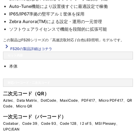
Auto-Tune機能により設置後すぐに最適設定で稼働
IP65/IP67準拠の堅牢アルミ筐体を採用
Zebra Aurora(TM)による設定・運用の一元管理
ソフトウェアライセンスで機能を段階的に拡張可能
この製品は
FS20シリーズの「高速読取対応 / 白色LED照明」
モデルです。
navigate_next
FS20の製品詳細はコチラ
セット内容
本体
対応バーコード・二次元コード
二次元コード（QR）
Aztec、Data Matrix、DotCode、MaxiCode、PDF417、Micro PDF417、QR
Code、Micro QR
一次元コード（バーコード）
Codabar、Code 39、Code 93、Code 128、I 2 of 5、MSI Plessey、
UPC/EAN