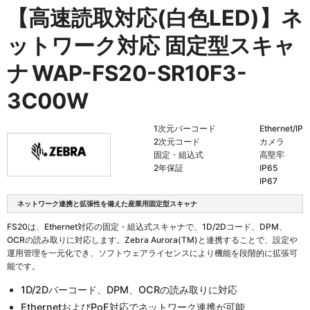
【高速読取対応(白色LED)】ネ
ットワーク対応 固定型スキャ
ナ
WAP-FS20-SR10F3-
3C00W
1次元バーコード
Ethernet/IP
2次元コード
カメラ
固定・組込式
高堅牢
2年保証
IP65
IP67
ネットワーク連携と拡張性を備えた産業用固定型スキャナ
FS20は、Ethernet対応の固定・組込式スキャナで、1D/2Dコード、DPM、
OCRの読み取りに対応します。Zebra Aurora(TM)と連携することで、設定や
運用管理を一元化でき、ソフトウェアライセンスにより機能を段階的に拡張可
能です。
1D/2Dバーコード、DPM、OCRの読み取りに対応
EthernetおよびPoE対応でネットワーク連携が可能