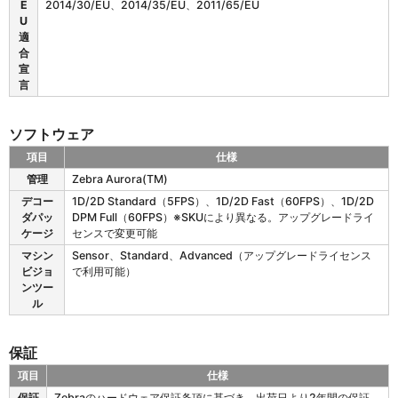
E
2014/30/EU、2014/35/EU、2011/65/EU
U
適
合
宣
言
ソフトウェア
項目
仕様
F
管理
Zebra Aurora(TM)
S
デコー
1D/2D Standard（5FPS）、1D/2D Fast（60FPS）、1D/2D
2
ダパッ
DPM Full（60FPS）※SKUにより異なる。アップグレードライ
0
ケージ
センスで変更可能
の
ソ
マシン
Sensor、Standard、Advanced（アップグレードライセンス
フ
ビジョ
で利用可能）
ト
ンツー
ウ
ル
ェ
ア
保証
項目
仕様
F
保証
Zebraのハードウェア保証条項に基づき、出荷日より2年間の保証