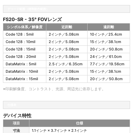
デコード範囲（標準動作範囲）
FS20-SR - 35° FOVレンズ
シンボル体系／解像度
近距離
遠距離
F
Code 128：5mil
2インチ／5.08cm
10インチ／25.4cm
S
Code 128：10mil
2インチ／5.08cm
15インチ／38.1cm
2
0
Code 128：15mil
2インチ／5.08cm
20インチ／50.8cm
の
Code 128：20mil
2インチ／5.08cm
24インチ／61.0cm
F
DataMatrix：5mil
2.5インチ／6.35cm
7.7インチ／19.56cm
S
2
DataMatrix：10mil
2インチ／5.08cm
15インチ／38.1cm
0
DataMatrix：15mil
2インチ／5.08cm
20インチ／50.8cm
-
S
※印刷解像度、コントラスト、光源、周辺光に依存します。
R
-
3
仕様表
5
°
デバイス特性
F
項目
仕様
O
F
V
寸法
1.1インチ × 3.7インチ × 2.1インチ