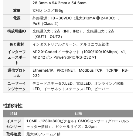
S
レ
28.3mm × 94.2mm × 54.6mm
2
ン
重量
7.76オンス／195g
0
ズ
の
電源
外部電源：10～30VDC（最大313mA @ 24VDC）、
デ
デ
PoE（Class 2）
コ
バ
ー
構成可能IO
光絶縁入力：2点（IN1、IN2）、光絶縁出力：2点
イ
ド
（OUT1、OUT2）
ス
範
色と素材
インダストリアルグリーン、アルミニウム筐体
特
囲
性
（
インターフ
M12 X-Coded イーサネット（1000/100/10Mbps）×1、
標
ェースポー
M12 12ピン Power/GPIO/RS-232 ×1
準
ト
動
通信プロト
Ethernet/IP、PROFINET、Modbus TCP、TCP/IP、RS-
作
コル
232
範
ユーザーイ
デコードステータスLED、電源LED、オンライン／稼働
囲
ンジケータ
LED、イーサネットステータスLED、ビーパー
）
性能特性
項目
仕様
F
イメージ
1.0MP（1280×800ピクセル）CMOSセンサー（グローバルシ
S
センサー
ャッター搭載）、ピクセルサイズ：3.0μm
2
取得速度
最大60フレーム／秒