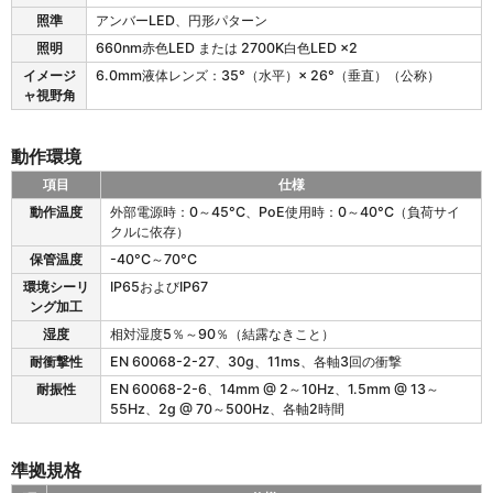
0
の
照準
アンバーLED、円形パターン
性
照明
660nm赤色LED または 2700K白色LED ×2
能
イメージ
6.0mm液体レンズ：35°（水平）× 26°（垂直）（公称）
特
ャ視野角
性
動作環境
項目
仕様
F
動作温度
外部電源時：0～45°C、PoE使用時：0～40°C（負荷サイ
S
クルに依存）
2
保管温度
-40°C～70°C
0
の
環境シーリ
IP65およびIP67
動
ング加工
作
湿度
相対湿度5％～90％（結露なきこと）
環
耐衝撃性
EN 60068-2-27、30g、11ms、各軸3回の衝撃
境
耐振性
EN 60068-2-6、14mm @ 2～10Hz、1.5mm @ 13～
55Hz、2g @ 70～500Hz、各軸2時間
準拠規格