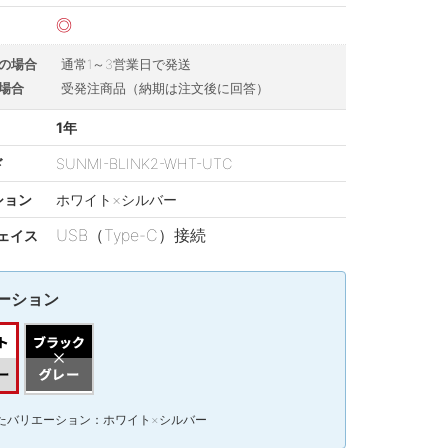
◎
の場合
通常1～3営業日で発送
場合
受発注商品（納期は注文後に回答）
1年
ド
SUNMI-BLINK2-WHT-UTC
ション
ホワイト×シルバー
USB（Type-C）接続
ェイス
ーション
たバリエーション：ホワイト×シルバー