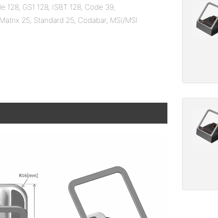
128, GS1 128, ISBT 128, Code 39,
5,Matrix 25, Standard 25, Codabar, MSI/MSI