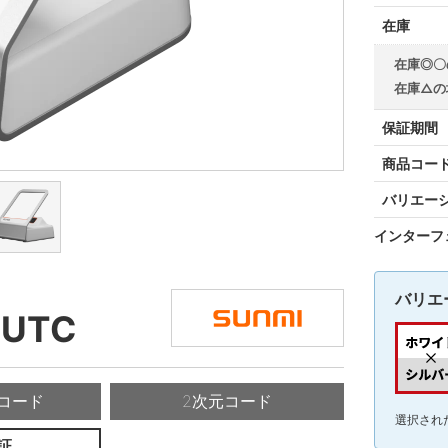
在庫
在庫◎〇
在庫△の
保証期間
商品コー
バリエー
インターフ
バリエ
-UTC
コード
2次元コード
選択され
証