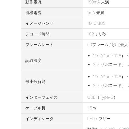
動作電流
190mA 未満
2
の
待機電流
1mA 未満
仕
様
イメージセンサ
1M CMOS
デコード時間
102ミリ秒
フレームレート
60フレーム / 秒（最大
1D（Code 128
読取深度
2D（QRコード）：
1D（Code 128）：
最小分解能
2D（QRコード）：0.1
インターフェイス
USB（Type-C）
ケーブル長
1.5ｍ
インディケータ
LED / ブザー