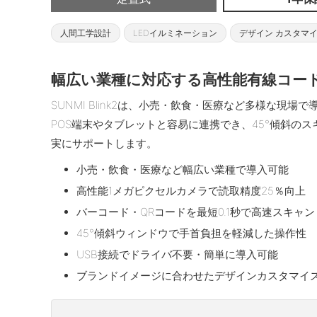
人間工学設計
LEDイルミネーション
デザイン カスタマ
幅広い業種に対応する高性能有線コー
SUNMI Blink2は、小売・飲食・医療など多様な現
POS端末やタブレットと容易に連携でき、45°傾斜の
実にサポートします。
小売・飲食・医療など幅広い業種で導入可能
高性能1メガピクセルカメラで読取精度25％向上
バーコード・QRコードを最短0.1秒で高速スキャン
45°傾斜ウィンドウで手首負担を軽減した操作性
USB接続でドライバ不要・簡単に導入可能
ブランドイメージに合わせたデザインカスタマイ