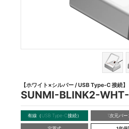
【ホワイト×シルバー / USB Type-C 接続】
SUNMI-BLINK2-WHT
有線（USB Type-C接続）
1次元バー
定置式
1年保