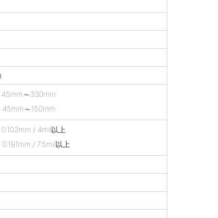
）
）：45mm～330mm
45mm～150mm
0.102mm / 4mil以上
91mm / 7.5mil以上