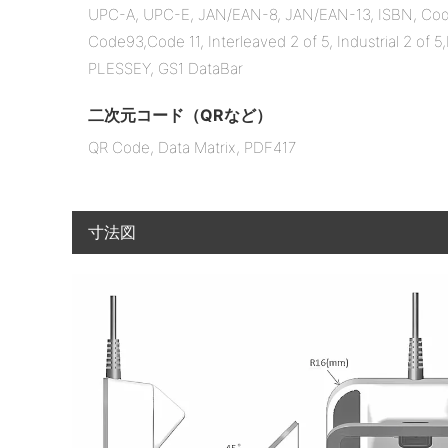
UPC-A, UPC-E, JAN/EAN-8, JAN/EAN-13, ISBN, Code 
Code93,Code 11, Interleaved 2 of 5, Industrial 2 of 
PLESSEY, GS1 DataBar
二次元コード（QRなど）
QR Code, Data Matrix, PDF417
寸法図