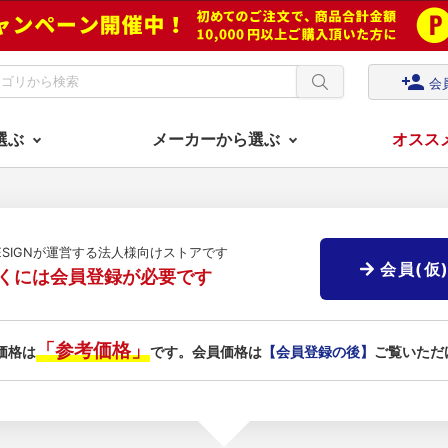
person_add
会
選ぶ
メーカーから選ぶ
オスス
DESIGNが運営する法人様向けストアです
会員(仮
くには会員登録が必要です
「参考価格」
価格は
です。会員価格は
【会員登録の後】
ご覧いただ