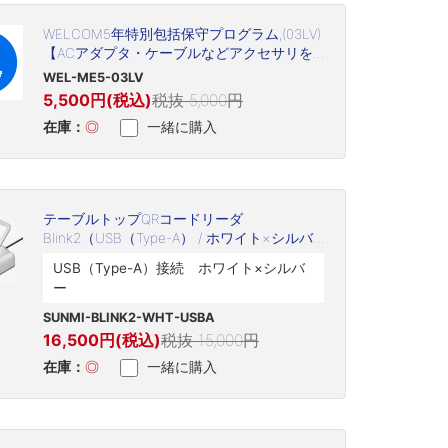
WELCOM5年特別包括保守プログラム,(03LV)
【ACアダプタ・ケーブルなどアクセサリを
含む(但し、プリントヘッド・プラテン・バ
WEL-ME5-03LV
ッテリなど消耗品は除く)】
5,500円(税込)
税抜 5,000円
在庫：
◎
一緒に購入
テーブルトップQRコードリーダ
Blink2（USB（Type-A） / ホワイト×シルバ
ー / SUNMI-BLINK2-WHT-USBA）
USB（Type-A）接続 ホワイト×シルバ
ー
SUNMI-BLINK2-WHT-USBA
16,500円(税込)
税抜 15,000円
在庫：
◎
一緒に購入