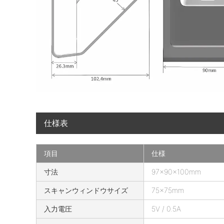
仕様表
項目
仕様
B
寸法
97×90×100mm
l
スキャンウィンドウサイズ
75×75mm
i
n
入力電圧
5V / 0.5A
k