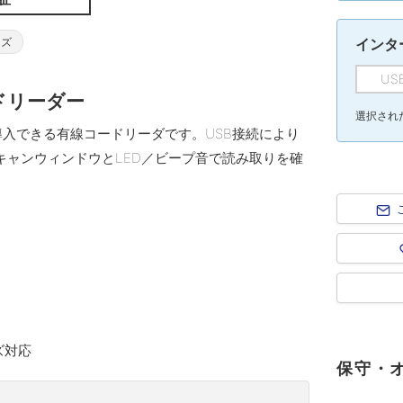
イズ
インタ
US
ドリーダー
選択された
場で導入できる有線コードリーダです。USB接続により
スキャンウィンドウとLED／ビープ音で読み取りを確
ズ対応
保守・