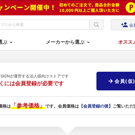
person_add
会
選ぶ
メーカーから選ぶ
オスス
DESIGNが運営する法人様向けストアです
会員(仮
くには会員登録が必要です
「参考価格」
価格は
です。会員価格は
【会員登録の後】
ご覧いただ