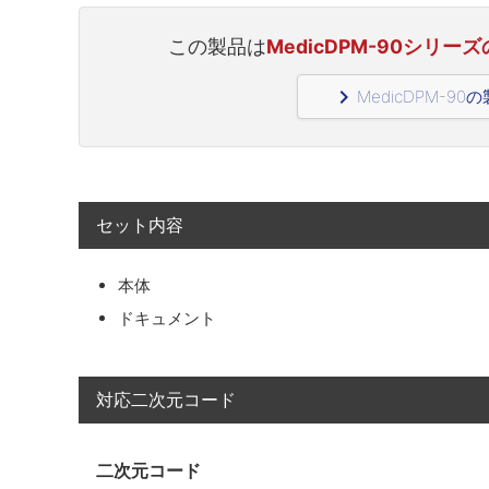
この製品は
MedicDPM-90シリ
navigate_next
MedicDPM-9
セット内容
本体
ドキュメント
対応二次元コード
二次元コード