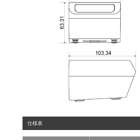
読
取
深
度
仕様表