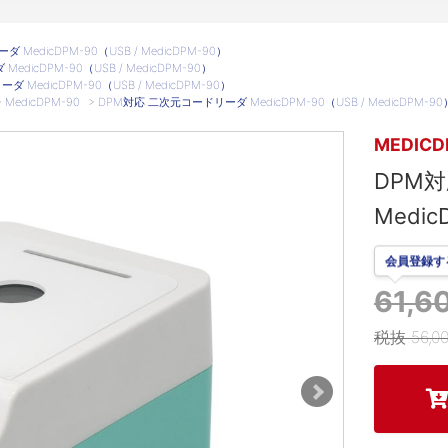
MedicDPM-90（USB / MedicDPM-90）
dicDPM-90（USB / MedicDPM-90）
MedicDPM-90（USB / MedicDPM-90）
>
MedicDPM-90
>
DPM対応 二次元コードリーダ MedicDPM-90（USB / MedicDPM-90
MEDICD
DPM
Medic
会員登録す
61,
税抜 56,0