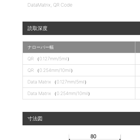
DataMatrix, QR Code
読取深度
ナローバー幅
M
QR （0.127mm/5mil）
e
QR （0.254mm/10mil）
d
i
Data Matrix （0.127mm/5mil）
c
Data Matrix （0.254mm/10mil）
D
P
M
-
寸法図
9
0
の