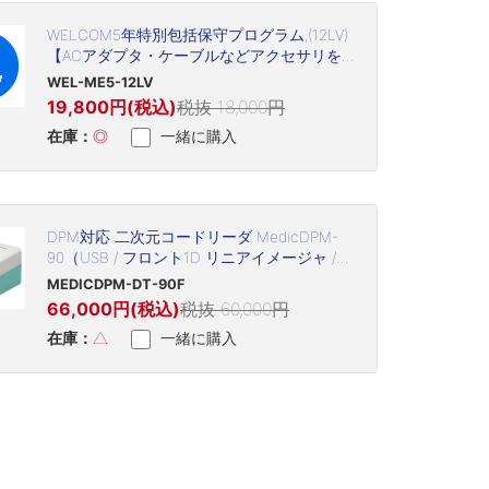
WELCOM5年特別包括保守プログラム,(12LV)
【ACアダプタ・ケーブルなどアクセサリを
含む(但し、プリントヘッド・プラテン・バ
WEL-ME5-12LV
ッテリなど消耗品は除く)】
19,800円(税込)
税抜 18,000円
在庫：
◎
一緒に購入
DPM対応 二次元コードリーダ MedicDPM-
90（USB / フロント1D リニアイメージャ /
MEDICDPM-DT-90F）
MEDICDPM-DT-90F
66,000円(税込)
税抜 60,000円
在庫：
△
一緒に購入