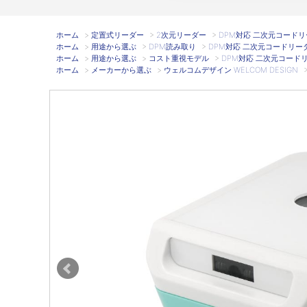
ホーム
>
定置式リーダー
>
2次元リーダー
>
DPM対応 二次元コードリーダ 
ホーム
>
用途から選ぶ
>
DPM読み取り
>
DPM対応 二次元コードリーダ Me
ホーム
>
用途から選ぶ
>
コスト重視モデル
>
DPM対応 二次元コードリーダ 
ホーム
>
メーカーから選ぶ
>
ウェルコムデザイン WELCOM DESIGN