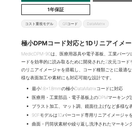
1年保証
コスト重視モデル
QRコード
DataMatrix
極小DPMコード対応と1Dリニアイメ
MedicDPM-90は、医療用器具や電子基板、工業パーツに
ードを効率的に読み取るために開発された2次元コードリ
のリニアイメージャを搭載し、コード種類ごとに最適な
様な表面加工や素材にも対応可能な設計です。
最小1.8×1.8mmの極小DataMatrixコードに対応
医療用・工業部品・電子基板上のDPMマーキング
ブラスト加工、マット調、鏡面仕上げなど多様な
90Fモデルは1Dバーコード専用リニアイメージ
曲面・円筒状素材や繰り返し洗浄されたマーキン