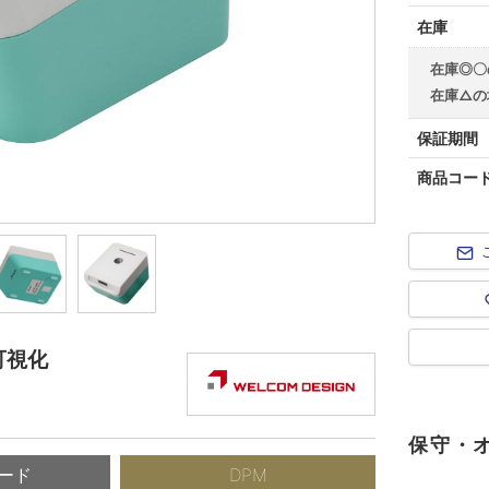
在庫
在庫◎〇
在庫△の
保証期間
商品コー
可視化
保守・
ード
DPM