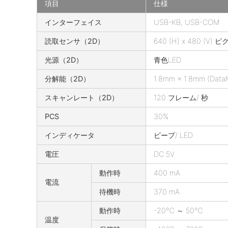
項目
仕様
M
インターフェイス
USB-KB, USB-COM
e
読取センサ（2D）
640 (H) x 480 (V) 
d
i
光源（2D）
青色LED
c
分解能（2D）
1.8mm × 1.8mm (DataM
D
P
スキャンレート（2D）
120 フレーム/ 秒
M
-
PCS
30%
9
インディケータ
ビープ/ LED
0
の
電圧
DC 5V
仕
動作時
400 mA
様
電流
待機時
370 mA
動作時
-20℃ ～ 50℃
温度