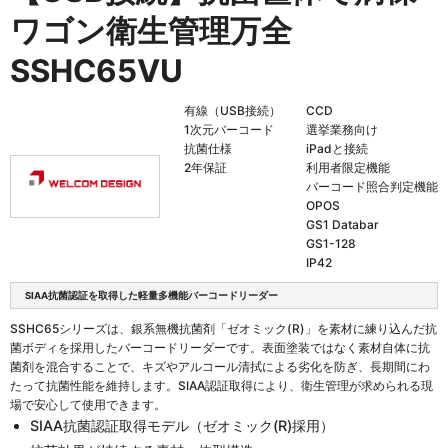
ワゴン衛生管理万全
SSHC65VU
有線（USB接続）
CCD
1次元バーコード
選挙業務向け
抗菌仕様
iPadと接続
2年保証
利用者限定機能
バーコード照合判定機能
OPOS
GS1 Databar
GS1-128
IP42
SIAA抗菌認証を取得した軽量多機能バーコードリーダー
SSHC65シリーズは、銀系無機抗菌剤「ゼオミック(R)」を素材に練り込んだ抗
菌ボディを採用したバーコードリーダーです。表面塗装ではなく素材自体に抗
菌剤を混合することで、キズやアルコール清拭による劣化を防ぎ、長期間にわ
たって抗菌性能を維持します。SIAA認証取得により、衛生管理が求められる現
場で安心して使用できます。
SIAA抗菌認証取得モデル（ゼオミック(R)採用）