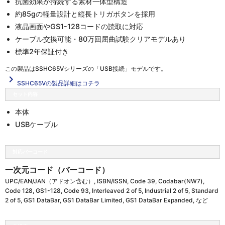
抗菌効果が持続する素材一体型構造
約85gの軽量設計と縦長トリガボタンを採用
液晶画面やGS1-128コードの読取に対応
ケーブル交換可能・80万回屈曲試験クリアモデルあり
標準2年保証付き
この製品は
SSHC65Vシリーズの「USB接続」
モデルです。
navigate_next
SSHC65Vの製品詳細はコチラ
セット内容
本体
USBケーブル
対応バーコード
一次元コード（バーコード）
UPC/EAN/JAN（アドオン含む）, ISBN/ISSN, Code 39, Codabar(NW7),
Code 128, GS1-128, Code 93, Interleaved 2 of 5, Industrial 2 of 5, Standard
2 of 5, GS1 DataBar, GS1 DataBar Limited, GS1 DataBar Expanded, など