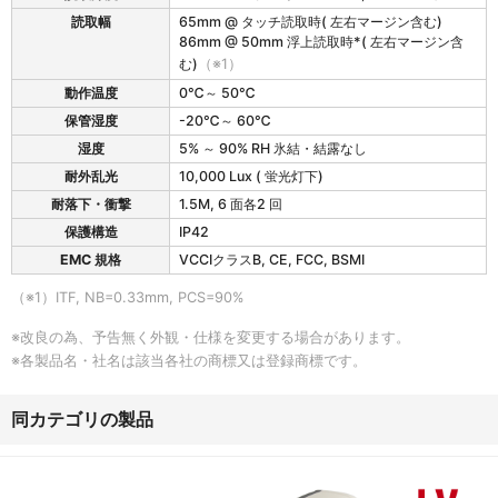
読取幅
65mm @ タッチ読取時( 左右マージン含む)
86mm @ 50mm 浮上読取時*( 左右マージン含
む)
（※1）
動作温度
0℃～ 50℃
保管湿度
-20℃～ 60℃
湿度
5% ～ 90% RH 氷結・結露なし
耐外乱光
10,000 Lux ( 蛍光灯下)
耐落下・衝撃
1.5M, 6 面各2 回
保護構造
IP42
EMC 規格
VCCIクラスB, CE, FCC, BSMI
（※1）ITF, NB=0.33mm, PCS=90%
※改良の為、予告無く外観・仕様を変更する場合があります。
※各製品名・社名は該当各社の商標又は登録商標です。
同カテゴリの製品