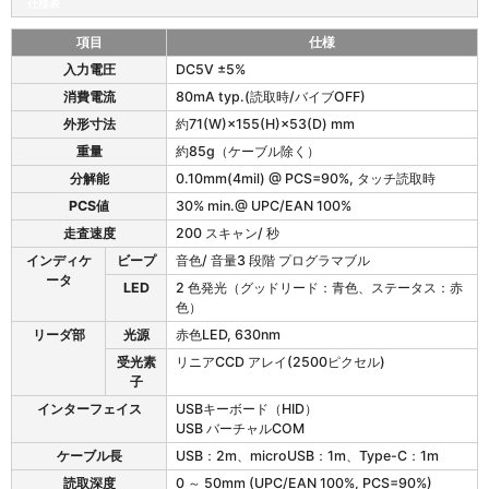
仕様表
項目
仕様
S
入力電圧
DC5V ±5%
S
消費電流
80mA typ.(読取時/バイブOFF)
H
C
外形寸法
約71(W)×155(H)×53(D) mm
6
重量
約85g（ケーブル除く）
5
分解能
0.10mm(4mil) @ PCS=90%, タッチ読取時
V
の
PCS値
30% min.@ UPC/EAN 100%
仕
走査速度
200 スキャン/ 秒
様
インディケ
ビープ
音色/ 音量3 段階 プログラマブル
ータ
LED
2 色発光（グッドリード：青色、ステータス：赤
色）
リーダ部
光源
赤色LED, 630nm
受光素
リニアCCD アレイ(2500ピクセル)
子
インターフェイス
USBキーボード（HID）
USB バーチャルCOM
ケーブル長
USB：2m、microUSB：1m、Type-C：1m
読取深度
0 ～ 50mm (UPC/EAN 100%, PCS=90%)