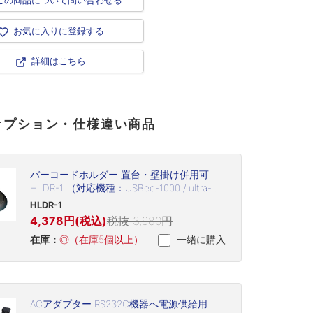
この商品について問い合わせる
お気に入りに登録する
詳細はこちら
オプション・仕様違い商品
バーコードホルダー 置台・壁掛け併用可
HLDR-1 （対応機種：USBee-1000 / ultra-
3220 / SD120 / SSHC65V / SSHC65LV / C-37
HLDR-1
））
4,378円(税込)
税抜 3,980円
在庫：
◎（在庫5個以上）
一緒に購入
ACアダプター RS232C機器へ電源供給用