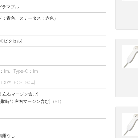
ログラマブル
ード：青色、ステータス：赤色）
00ピクセル)
）
：1m、Type-C：1m
 100%, PCS=90%)
時( 左右マージン含む)
上読取時*( 左右マージン含む)
（※1）
・結露なし