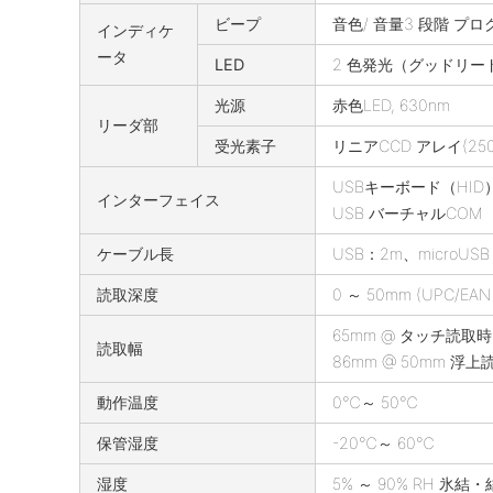
ビープ
音色/ 音量3 段階 プ
インディケ
ータ
LED
2 色発光（グッドリ
光源
赤色LED, 630nm
リーダ部
受光素子
リニアCCD アレイ(25
USBキーボード（HID
インターフェイス
USB バーチャルCOM
ケーブル長
USB：2m、microUSB
読取深度
0 ～ 50mm (UPC/EAN
65mm @ タッチ読取
読取幅
86mm @ 50mm 浮
動作温度
0℃～ 50℃
保管湿度
-20℃～ 60℃
湿度
5% ～ 90% RH 氷結