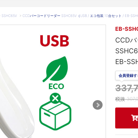
>
SSHC65V
>
CCDバーコードリーダー SSHC65V（USB / エコ包装 10台セット / EB-SSHC6
EB-SSH
CCD
SSHC
EB-SS
会員登録す
337
税抜 307,