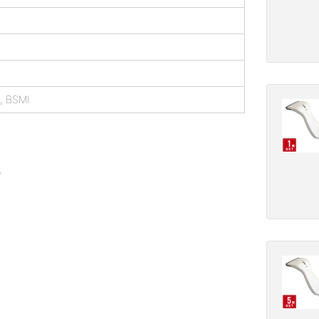
, BSMI
。