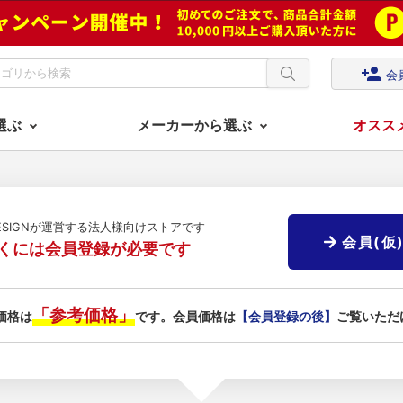
person_add
会
選ぶ
メーカーから選ぶ
オスス
DESIGNが運営する法人様向けストアです
会員(仮
くには会員登録が必要です
「参考価格」
価格は
です。会員価格は
【会員登録の後】
ご覧いただ