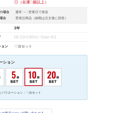
◎（在庫5個以上）
の場合
通常1～3営業日で発送
場合
受発注商品（納期は注文後に回答）
2年
ド
EB-SSHC65VU-10set-612
ション
10台セット
ーション
たバリエーション：10台セット