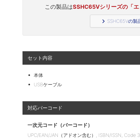
この製品は
SSHC65Vシリーズの「エ
navigate_next
SSHC65Vの
セット内容
本体
USBケーブル
対応バーコード
一次元コード（バーコード）
UPC/EAN/JAN（アドオン含む）, ISBN/ISSN, Code 39, C