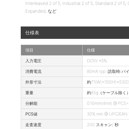
Interleaved 2 of 5, Industrial 2 of 5, Standard 2 of 
Expanded, など
仕様表
項目
仕様
S
入力電圧
DC5V ±5%
S
消費電流
80mA typ.(読取時/バ
H
C
外形寸法
約71(W)×155(H)×53(D
6
重量
約85g（ケーブル除く
5
V
分解能
0.10mm(4mil) @ P
の
仕
PCS値
30% min.@ UPC/EAN
様
走査速度
200 スキャン/ 秒