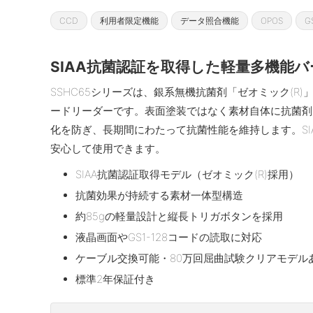
CCD
利用者限定機能
データ照合機能
OPOS
G
SIAA抗菌認証を取得した軽量多機能
SSHC65シリーズは、銀系無機抗菌剤「ゼオミック(R
ードリーダーです。表面塗装ではなく素材自体に抗菌剤
化を防ぎ、長期間にわたって抗菌性能を維持します。SI
安心して使用できます。
SIAA抗菌認証取得モデル（ゼオミック(R)採用）
抗菌効果が持続する素材一体型構造
約85gの軽量設計と縦長トリガボタンを採用
液晶画面やGS1-128コードの読取に対応
ケーブル交換可能・80万回屈曲試験クリアモデル
標準2年保証付き