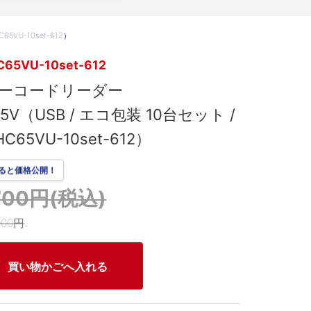
5VU-10set-612）
C65VU-10set-612
バーコードリーダー
65V（USB / エコ包装 10台セット /
HC65VU-10set-612）
ると価格公開！
,700円(税込)
000円
買い物かごへ入れる