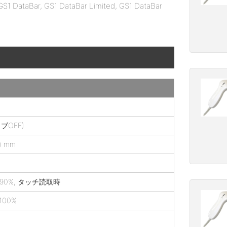
5, GS1 DataBar, GS1 DataBar Limited, GS1 DataBar
イブOFF)
) mm
）
CS=90%, タッチ読取時
 100%