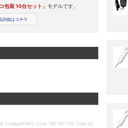
コ包装 10台セット」
モデルです。
製品詳細はコチラ
odabar(NW7), Code 128, GS1-128, Code 93,