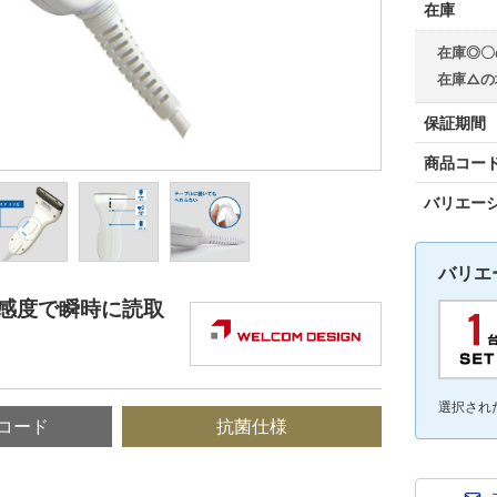
在庫
在庫◎〇
在庫△の
保証期間
商品コー
バリエー
バリエ
高感度で瞬時に読取
選択され
コード
抗菌仕様