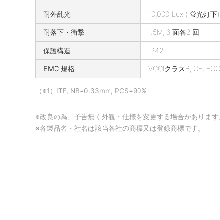
耐外乱光
10,000 Lux ( 蛍光灯下)
耐落下・衝撃
1.5M, 6 面各2 回
保護構造
IP42
EMC 規格
VCCIクラスB, CE, FCC
（※1）ITF, NB=0.33mm, PCS=90%
※改良の為、予告無く外観・仕様を変更する場合があります
※各製品名・社名は該当各社の商標又は登録商標です。