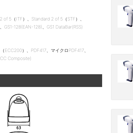
5（ITF）、Standard 2 of 5（STF）、
128(EAN-128)、GS1 DataBar(RSS)
CC200）、PDF417、マイクロPDF417、
CC Composite)