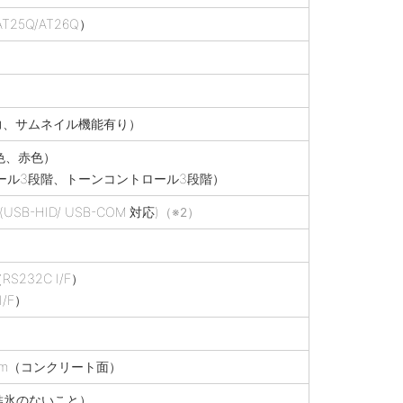
25Q/AT26Q）
出力、サムネイル機能有り）
色、赤色）
ール3段階、トーンコントロール3段階）
SB-HID/ USB-COM 対応)
（※2）
232C I/F）
/F）
 2.0m（コンクリート面）
・結氷のないこと）