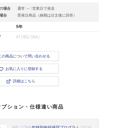
の場合
通常1～3営業日で発送
場合
受発注商品（納期は注文後に回答）
5年
ド
AT26Q-SMU
この商品について問い合わせる
お気に入りに登録する
詳細はこちら
オプション・仕様違い商品
WELCOM5年特別包括保守プログラム,(21LV)