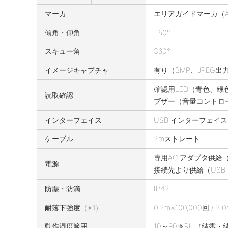
の
マーカ
エリアガイドマーカ（AT
仕
様
傾角・仰角
±50°
スキュー角
360°
イメージキャプチャ
有り（BMP、JPEG
確認用LED（青色、緑
読取確認
ブザー（音量コントロ
インターフェイス
USB インターフェイス(U
ケーブル
2mストレート
専用AC アダプタ供給（RS
電源
接続先より供給（USB I
防塵・防滴
IP42
耐落下強度
0.2m×100,000回 /
（※1）
動作湿度範囲
10～90％RH（結露