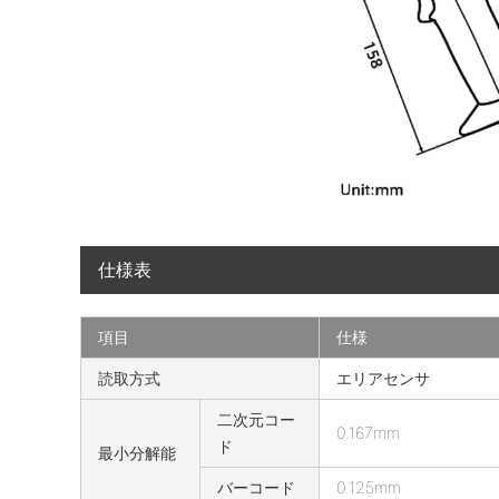
仕様表
項目
仕様
A
読取方式
エリアセンサ
T
二次元コー
2
0.167mm
ド
0
最小分解能
Q
バーコード
0.125mm