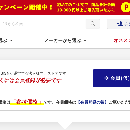
person_add
会
選ぶ
メーカーから選ぶ
オスス
DESIGNが運営する法人様向けストアです
会員(仮
くには会員登録が必要です
「参考価格」
価格は
です。会員価格は
【会員登録の後】
ご覧いただ