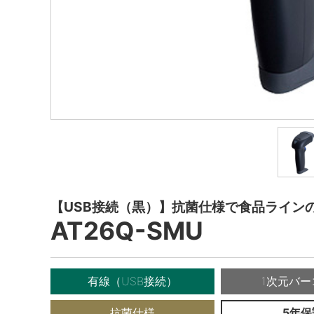
【USB接続（黒）】抗菌仕様で食品ライン
AT26Q-SMU
有線（USB接続）
1次元バー
抗菌仕様
5年保