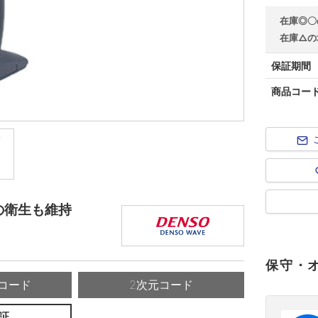
在庫◎〇
在庫△の
保証期間
商品コー
の衛生も維持
保守・
コード
2次元コード
証