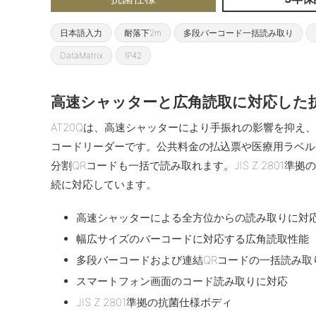
日本語入力
耐落下2m
多段バーコード一括読み取り
DataMatrix
IP42
高速シャッターと広角読取に対応した
AT20Qは、高速シャッターにより手振れの影響を抑え
コードリーダーです。公共料金の払込票や医療用ラベル
分割QRコードも一括で読み取れます。JIS Z 2801準拠
続に対応しています。
高速シャッターによる全方位からの読み取りに対
幅広サイズのバーコードに対応する広角読取性能
多段バーコードおよび連結QRコードの一括読み取
スマートフォン画面のコード読み取りに対応
JIS Z 2801準拠の抗菌仕様ボディ