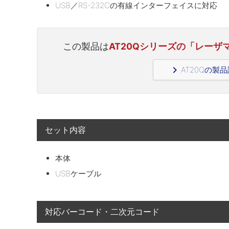
USB／RS-232Cの有線インターフェイスに対応
この製品は
AT20Qシリーズの「レーザマ
navigate_next
AT20Qの製
セット内容
本体
USBケーブル
対応バーコード・二次元コード