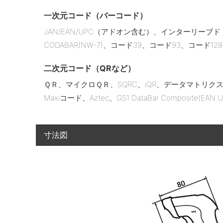
一次元コード（バーコード）
JAN/EAN/UPC（アドオン含む）、インターリーブド 2 of 
CODABAR(NW-7)、コード39、コード93、コード128、GS1-
二次元コード（QRなど）
ＱＲ、マイクロＱＲ、SQRC、iQR、データマトリクス（E
Maxiコード、Aztec、GS1 DataBar Composite(EAN.U
寸法図