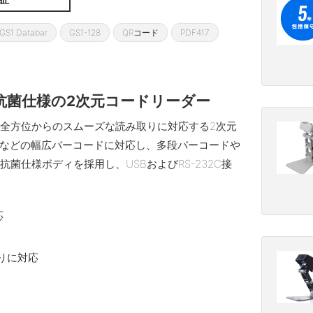
GS1 Databar
GS1-128
QRコード
PDF417
抗菌仕様の2次元コードリーダー
、全方位からのスムーズな読み取りに対応する2次元
などの幅広バーコードに対応し、多段バーコードや
の抗菌仕様ボディを採用し、USBおよびRS-232C接
応
りに対応