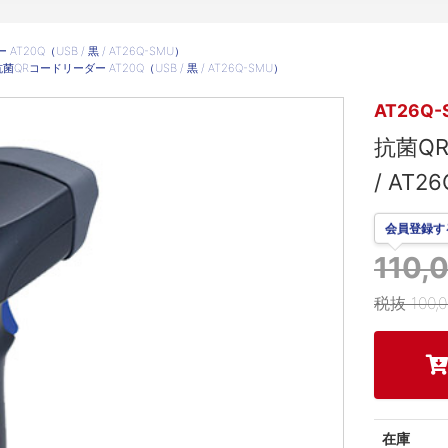
T20Q（USB / 黒 / AT26Q-SMU）
菌QRコードリーダー AT20Q（USB / 黒 / AT26Q-SMU）
AT26Q-
抗菌QR
/ AT2
会員登録す
110
税抜 100,
在庫