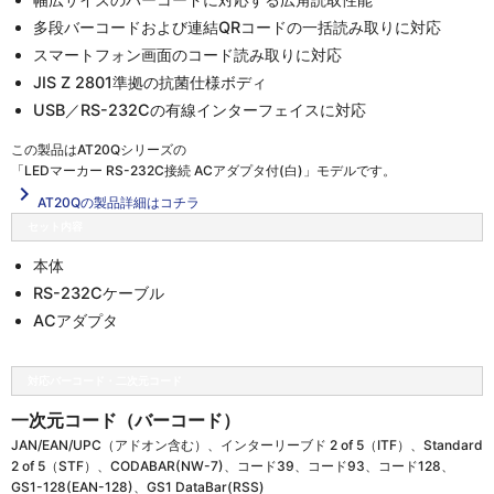
多段バーコードおよび連結QRコードの一括読み取りに対応
スマートフォン画面のコード読み取りに対応
JIS Z 2801準拠の抗菌仕様ボディ
USB／RS-232Cの有線インターフェイスに対応
この製品は
AT20Qシリーズの
「LEDマーカー RS-232C接続 ACアダプタ付(白)」
モデルです。
navigate_next
AT20Qの製品詳細はコチラ
セット内容
本体
RS-232Cケーブル
ACアダプタ
対応バーコード・二次元コード
一次元コード（バーコード）
JAN/EAN/UPC（アドオン含む）、インターリーブド 2 of 5（ITF）、Standard
2 of 5（STF）、CODABAR(NW-7)、コード39、コード93、コード128、
GS1-128(EAN-128)、GS1 DataBar(RSS)