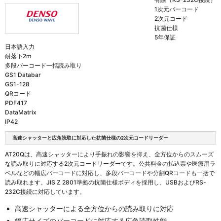
1次元バーコード
2次元コード
抗菌仕様
5年保証
日本語入力
耐落下2m
多段バーコード一括読み取り
GS1 Databar
GS1-128
QRコード
PDF417
DataMatrix
IP42
高速シャッターと広角読取に対応した抗菌仕様の2次元コードリーダー
AT20Qは、高速シャッターにより手振れの影響を抑え、全方位からのスムーズ
な読み取りに対応する2次元コードリーダーです。公共料金の払込票や医療用ラ
ベルなどの幅広バーコードに対応し、多段バーコードや分割QRコードも一括で
読み取れます。JIS Z 2801準拠の抗菌仕様ボディを採用し、USBおよびRS-
232C接続に対応しています。
高速シャッターによる全方位からの読み取りに対応
幅広サイズのバーコードに対応する広角読取性能