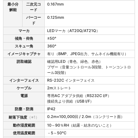
T
最小分
二次元コ
0.167mm
2
解能
ード
0
Q
バーコー
0.125mm
の
ド
仕
マーカ
LEDマーカ（AT20Q/AT21Q）
様
傾角・仰角
±50°
スキュー角
360°
イメージキャプチャ
有り（BMP、JPEG出力、サムネイル機能有り）
読取確認
確認用LED（青色、緑色、赤色）
ブザー（音量コントロール3段階、トーンコントロ
ール3段階）
インターフェイス
RS-232C インターフェイス
ケーブル
2mストレート
電源
専用AC アダプタ供給（RS232C I/F）
接続先より供給（USB I/F）
防塵・防滴
IP42
0.2m×100,000回 / 2.0m（コンクリート面）
耐落下強度
（※1）
動作湿度範囲
10～90％RH（結露・結氷のないこと）
使用温度範囲
－5～50℃