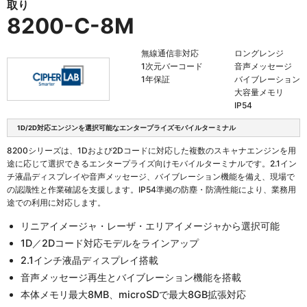
取り
8200-C-8M
無線通信非対応
ロングレンジ
1次元バーコード
音声メッセージ
1年保証
バイブレーション
大容量メモリ
IP54
1D/2D対応エンジンを選択可能なエンタープライズモバイルターミナル
8200シリーズは、1Dおよび2Dコードに対応した複数のスキャナエンジンを用
途に応じて選択できるエンタープライズ向けモバイルターミナルです。2.1イン
チ液晶ディスプレイや音声メッセージ、バイブレーション機能を備え、現場で
の認識性と作業確認を支援します。IP54準拠の防塵・防滴性能により、業務用
途での利用に対応します。
リニアイメージャ・レーザ・エリアイメージャから選択可能
1D／2Dコード対応モデルをラインアップ
2.1インチ液晶ディスプレイ搭載
音声メッセージ再生とバイブレーション機能を搭載
本体メモリ最大8MB、microSDで最大8GB拡張対応