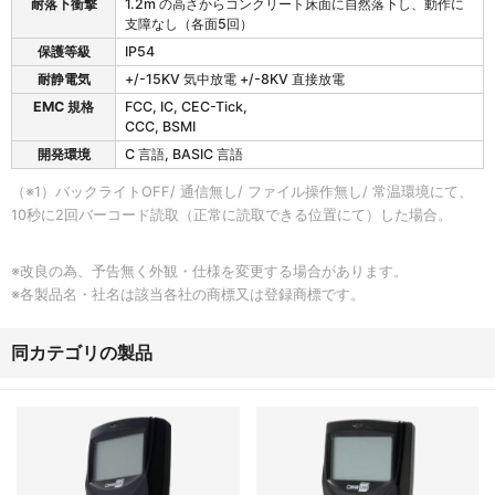
耐落下衝撃
1.2m の高さからコンクリート床面に自然落下し、動作に
支障なし（各面5回）
保護等級
IP54
耐静電気
+/-15KV 気中放電 +/-8KV 直接放電
EMC 規格
FCC, IC, CEC-Tick,
CCC, BSMI
開発環境
C 言語, BASIC 言語
（※1）バックライトOFF/ 通信無し/ ファイル操作無し/ 常温環境にて、
10秒に2回バーコード読取（正常に読取できる位置にて）した場合。
※改良の為、予告無く外観・仕様を変更する場合があります。
※各製品名・社名は該当各社の商標又は登録商標です。
同カテゴリの製品