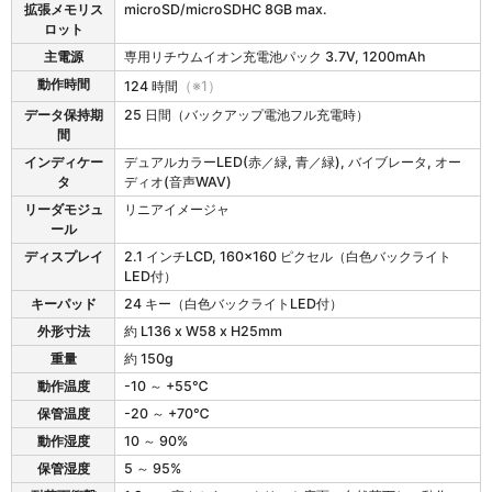
仕
拡張メモリス
microSD/microSDHC 8GB max.
様
ロット
主電源
専用リチウムイオン充電池パック 3.7V, 1200mAh
動作時間
124 時間
（※1）
データ保持期
25 日間（バックアップ電池フル充電時）
間
インディケー
デュアルカラーLED(赤／緑, 青／緑), バイブレータ, オー
タ
ディオ(音声WAV)
リーダモジュ
リニアイメージャ
ール
ディスプレイ
2.1 インチLCD, 160x160 ピクセル（白色バックライト
LED付）
キーパッド
24 キー（白色バックライトLED付）
外形寸法
約 L136 x W58 x H25mm
重量
約 150g
動作温度
-10 ～ +55℃
保管温度
-20 ～ +70℃
動作湿度
10 ～ 90%
保管湿度
5 ～ 95%