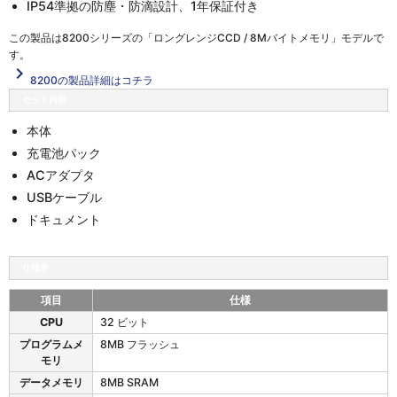
IP54準拠の防塵・防滴設計、1年保証付き
この製品は
8200シリーズの「ロングレンジCCD / 8Mバイトメモリ」
モデルで
す。
navigate_next
8200の製品詳細はコチラ
セット内容
本体
充電池パック
ACアダプタ
USBケーブル
ドキュメント
仕様表
項目
仕様
8
CPU
32 ビット
2
プログラムメ
8MB フラッシュ
0
モリ
0
の
データメモリ
8MB SRAM