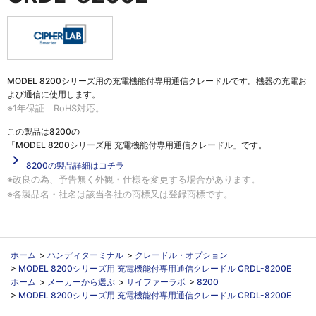
MODEL 8200シリーズ用の充電機能付専用通信クレードルです。機器の充電お
よび通信に使用します。
※1年保証｜RoHS対応。
この製品は
8200の
「MODEL 8200シリーズ用 充電機能付専用通信クレードル」
です。
navigate_next
8200の製品詳細はコチラ
※改良の為、予告無く外観・仕様を変更する場合があります。
※各製品名・社名は該当各社の商標又は登録商標です。
ホーム
>
ハンディターミナル
>
クレードル・オプション
>
MODEL 8200シリーズ用 充電機能付専用通信クレードル CRDL-8200E
ホーム
>
メーカーから選ぶ
>
サイファーラボ
>
8200
>
MODEL 8200シリーズ用 充電機能付専用通信クレードル CRDL-8200E