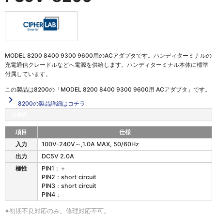
MODEL 8200 8400 9300 9600用のACアダプタです。ハンディターミナルの
充電通信クレードルなどへ電源を供給します。ハンディターミナル本体に標準
付属しています。
この製品は
8200の「MODEL 8200 8400 9300 9600用 ACアダプタ」
です。
navigate_next
8200の製品詳細はコチラ
仕様表
項目
仕様
P
入力
100V-240V～,1.0A MAX, 50/60Hz
S
出力
DC5V 2.0A
5
V
極性
PIN1：＋
-
PIN2：short circuit
8
PIN3：short circuit
2
PIN4：－
0
※初期不良対応のみ。修理対応不可。
0