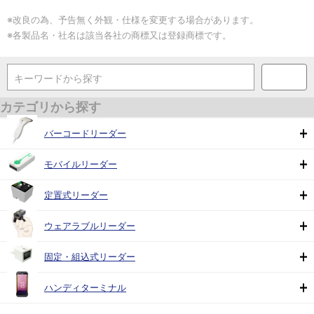
の
仕
※改良の為、予告無く外観・仕様を変更する場合があります。
様
※各製品名・社名は該当各社の商標又は登録商標です。
表
キーワードから探す
カテゴリから探す
バーコードリーダー
モバイルリーダー
定置式リーダー
ウェアラブルリーダー
固定・組込式リーダー
ハンディターミナル