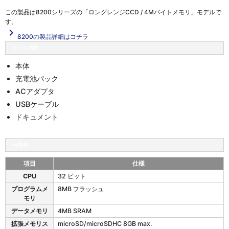
この製品は
8200シリーズの「ロングレンジCCD / 4Mバイトメモリ」
モデルで
す。
navigate_next
8200の製品詳細はコチラ
セット内容
本体
充電池パック
ACアダプタ
USBケーブル
ドキュメント
仕様表
項目
仕様
8
CPU
32 ビット
2
プログラムメ
8MB フラッシュ
0
モリ
0
の
データメモリ
4MB SRAM
仕
拡張メモリス
microSD/microSDHC 8GB max.