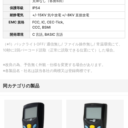
支障なし（各面5回）
保護等級
IP54
耐静電気
+/-15KV 気中放電 +/-8KV 直接放電
EMC 規格
FCC, IC, CEC-Tick,
CCC, BSMI
開発環境
C 言語, BASIC 言語
（※1）バックライトOFF/ 通信無し/ ファイル操作無し/ 常温環境にて、
10秒に2回バーコード読取（正常に読取できる位置にて）した場合。
※改良の為、予告無く外観・仕様を変更する場合があります。
※各製品名・社名は該当各社の商標又は登録商標です。
同カテゴリの製品