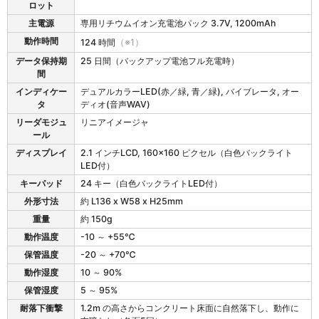
様
ロット
主電源
専用リチウムイオン充電池パック 3.7V, 1200mAh
動作時間
124 時間
（※1）
データ保持期
25 日間（バックアップ電池フル充電時）
間
インディケー
デュアルカラーLED(赤／緑, 青／緑), バイブレータ, オー
タ
ディオ(音声WAV)
リーダモジュ
リニアイメージャ
ール
ディスプレイ
2.1 インチLCD, 160x160 ピクセル（白色バックライト
LED付）
キーパッド
24 キー（白色バックライトLED付）
外形寸法
約 L136 x W58 x H25mm
重量
約 150g
動作温度
-10 ～ +55℃
保管温度
-20 ～ +70℃
動作湿度
10 ～ 90%
保管湿度
5 ～ 95%
耐落下衝撃
1.2m の高さからコンクリート床面に自然落下し、動作に