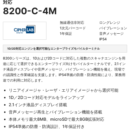
対応
8200-C-4M
無線通信非対応
ロングレンジ
1次元バーコード
バイブレーション
1年保証
音声メッセージ
IP54
1D/2D対応エンジンを選択可能なエンタープライズモバイルターミナル
8200シリーズは、1Dおよび2Dコードに対応した複数のスキャナエンジンを用
途に応じて選択できるエンタープライズ向けモバイルターミナルです。2.1イン
チ液晶ディスプレイや音声メッセージ、バイブレーション機能を備え、現場で
の認識性と作業確認を支援します。IP54準拠の防塵・防滴性能により、業務用
途での利用に対応します。
リニアイメージャ・レーザ・エリアイメージャから選択可能
1D／2Dコード対応モデルをラインアップ
2.1インチ液晶ディスプレイ搭載
音声メッセージ再生とバイブレーション機能を搭載
本体メモリ最大8MB、microSDで最大8GB拡張対応
IP54準拠の防塵・防滴設計、1年保証付き