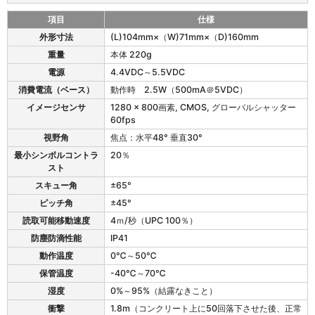
項目
仕様
1
外形寸法
(L)104mm×（W)71mm×（D)160mm
9
重量
本体 220g
5
2
電源
4.4VDC～5.5VDC
g
消費電流（ベース）
動作時 2.5W（500mA＠5VDC）
の
イメージセンサ
1280 x 800画素, CMOS, グローバルシャッター
仕
60fps
様
視野角
焦点：水平48° 垂直30°
最小シンボルコントラ
20％
スト
スキュー角
±65°
ピッチ角
±45°
読取可能移動速度
4ｍ/秒（UPC 100％）
防塵防滴性能
IP41
動作温度
0℃～50℃
保管温度
-40℃～70℃
湿度
0%～95%（結露なきこと）
衝撃
1.8m（コンクリート上に50回落下させた後、正常