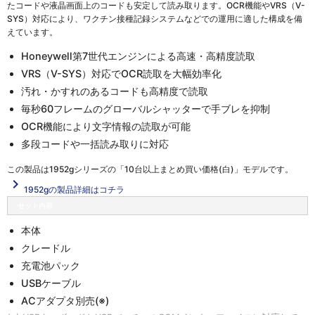
たコードや液晶画面上のコードも安定して読み取ります。OCR機能やVRS（V-
SYS）対応により、ワクチン接種記録システムなどでの運用に適した構成を備
えています。
Honeywell第7世代エンジンによる高速・高精度読取
VRS（V-SYS）対応でOCR読取を大幅効率化
汚れ・かすれのあるコードも高精度で読取
毎秒60フレームのグローバルシャッターで手ブレを抑制
OCR機能により文字情報の読取が可能
多段コードや一括読み取りに対応
この製品は
1952gシリーズの「10台以上まとめ買い価格(白)」
モデルです。
navigate_next
1952gの製品詳細はコチラ
セット内容
本体
クレードル
充電池パック
USBケーブル
ACアダプタ別売(※)