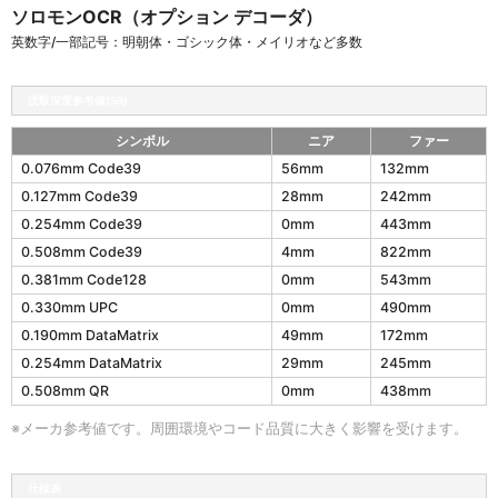
ソロモンOCR（オプション デコーダ）
英数字/一部記号：明朝体・ゴシック体・メイリオなど多数
読取深度参考値(SR)
シンボル
ニア
ファー
1
0.076mm Code39
56mm
132mm
9
0.127mm Code39
28mm
242mm
5
2
0.254mm Code39
0mm
443mm
g
0.508mm Code39
4mm
822mm
の
0.381mm Code128
0mm
543mm
読
取
0.330mm UPC
0mm
490mm
深
0.190mm DataMatrix
49mm
172mm
度
0.254mm DataMatrix
29mm
245mm
参
考
0.508mm QR
0mm
438mm
値
(
※メーカ参考値です。周囲環境やコード品質に大きく影響を受けます。
S
R
)
仕様表