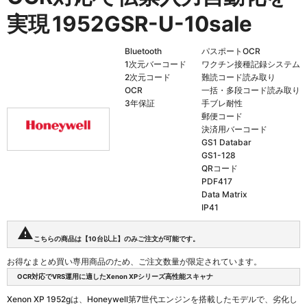
実現
1952GSR-U-10sale
Bluetooth
パスポートOCR
1次元バーコード
ワクチン接種記録システム
2次元コード
難読コード読み取り
OCR
一括・多段コード読み取り
3年保証
手ブレ耐性
郵便コード
決済用バーコード
GS1 Databar
GS1-128
QRコード
PDF417
Data Matrix
IP41
warning
こちらの商品は【10台以上】のみご注文が可能です。
お得なまとめ買い専用商品のため、ご注文数量が限定されています。
OCR対応でVRS運用に適したXenon XPシリーズ高性能スキャナ
Xenon XP 1952gは、Honeywell第7世代エンジンを搭載したモデルで、劣化し