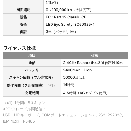
に動作）
周囲照明
0～100,000 lux（太陽光下）
規格
FCC Part 15 ClassB, CE
安全
LED Eye Safety IEC60825-1
保証
3年（バッテリ1年）
ワイヤレス仕様
項目
仕様
1
通信
2.4GHz Bluetooth4.2 通信距離10m
9
バッテリ
2400mAh Li-ion
5
2
スキャン回数（フル充電時）
50000回以上
g
14時間
動作時間（フル充電時）
（※1）
の
充電時間
4.5時間（ACアダプタ使用）
ワ
イ
（※1）1分間に5スキャン
ヤ
レ
※PC-クレードル間通信：
ス
USB（HIDキーボード, COMポートエミュレーション）, PS2, RS232C,
仕
IBM 46xx（RS485）
様