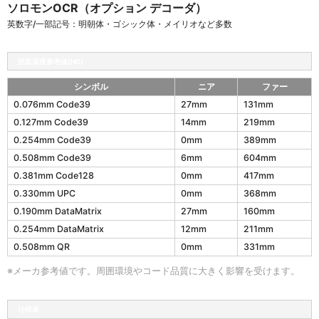
ソロモンOCR（オプション デコーダ）
英数字/一部記号：明朝体・ゴシック体・メイリオなど多数
読取深度参考値(HD)
シンボル
ニア
ファー
1
0.076mm Code39
27mm
131mm
9
0.127mm Code39
14mm
219mm
5
2
0.254mm Code39
0mm
389mm
g
0.508mm Code39
6mm
604mm
の
0.381mm Code128
0mm
417mm
読
取
0.330mm UPC
0mm
368mm
深
0.190mm DataMatrix
27mm
160mm
度
0.254mm DataMatrix
12mm
211mm
参
考
0.508mm QR
0mm
331mm
値
(
※メーカ参考値です。周囲環境やコード品質に大きく影響を受けます。
(
H
D
仕様表