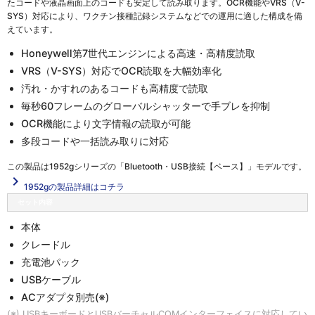
たコードや液晶画面上のコードも安定して読み取ります。OCR機能やVRS（V-
SYS）対応により、ワクチン接種記録システムなどでの運用に適した構成を備
えています。
Honeywell第7世代エンジンによる高速・高精度読取
VRS（V-SYS）対応でOCR読取を大幅効率化
汚れ・かすれのあるコードも高精度で読取
毎秒60フレームのグローバルシャッターで手ブレを抑制
OCR機能により文字情報の読取が可能
多段コードや一括読み取りに対応
この製品は
1952gシリーズの「Bluetooth・USB接続【ベース】」
モデルです。
navigate_next
1952gの製品詳細はコチラ
セット内容
本体
クレードル
充電池パック
USBケーブル
ACアダプタ別売(※)
(※) USBキーボードとUSBバーチャルCOMインターフェイスに対応してい