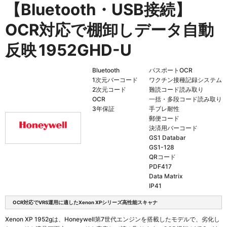
【Bluetooth・USB接続】
OCR対応で棚卸しデータ自動
反映
1952GHD-U
Bluetooth
パスポートOCR
1次元バーコード
ワクチン接種記録システム
2次元コード
難読コード読み取り
OCR
一括・多段コード読み取り
3年保証
手ブレ耐性
郵便コード
決済用バーコード
GS1 Databar
GS1-128
QRコード
PDF417
Data Matrix
IP41
OCR対応でVRS運用に適したXenon XPシリーズ高性能スキャナ
Xenon XP 1952gは、Honeywell第7世代エンジンを搭載したモデルで、劣化し