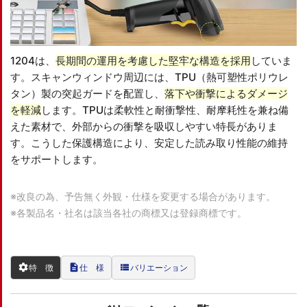
1204は、
長期間の運用を考慮した堅牢な構造を採用
していま
す。スキャンウィンドウ周辺には、TPU（熱可塑性ポリウレ
タン）製の突起ガードを配置し、
落下や衝撃によるダメージ
を軽減
します。TPUは柔軟性と耐衝撃性、耐摩耗性を兼ね備
えた素材で、外部からの衝撃を吸収しやすい特長がありま
す。こうした保護構造により、安定した読み取り性能の維持
をサポートします。
※改良の為、予告無く外観・仕様を変更する場合があります。
※各製品名・社名は該当各社の商標又は登録商標です。
settings
description
view_list
特 徴
仕 様
バリエーション