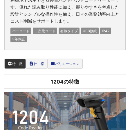
務環境で活用できる軽量ハンドヘルドコードリーダーで
す。優れた読み取り性能に加え、握りやすさを考慮した
設計とシンプルな操作性を備え、日々の業務効率向上と
コスト削減をサポートします。
バーコード
二次元コード
有線タイプ
USB接続
IP42
3年保証
settings
description
view_list
特 徴
仕 様
バリエーション
1204の特徴