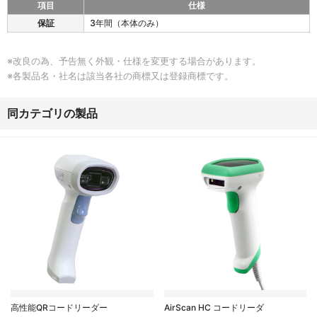
全
項目
仕様
規
1
保証
3年間（本体のみ）
格
2
0
4
※改良の為、予告無く外観・仕様を変更する場合があります。
の
※各製品名・社名は該当各社の商標又は登録商標です。
保
証
同カテゴリの製品
高性能QRコードリーダー
AirScan HC コードリーダ