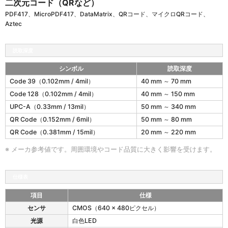
二次元コード（QRなど）
PDF417、MicroPDF417、DataMatrix、QRコード、マイクロQRコード、
Aztec
読取深度
シンボル
読取深度
1
Code 39（0.102mm / 4mil）
40 mm ～ 70 mm
2
Code 128（0.102mm / 4mil）
40 mm ～ 150 mm
0
4
UPC-A（0.33mm / 13mil）
50 mm ～ 340 mm
の
QR Code（0.152mm / 6mil）
50 mm ～ 80 mm
読
QR Code（0.381mm / 15mil）
20 mm ～ 220 mm
取
深
※ メーカ参考値です。周囲環境やコード品質に大きく影響を受けます。
度
仕様表
項目
仕様
1
センサ
CMOS（640 × 480ピクセル）
2
光源
白色LED
0