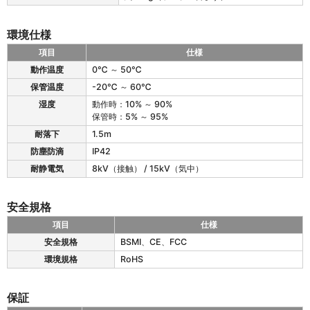
0
4
の
環境仕様
筐
体
項目
仕様
仕
1
動作温度
0℃ ～ 50℃
様
2
保管温度
-20℃ ～ 60℃
0
4
湿度
動作時：10% ～ 90%
の
保管時：5% ～ 95%
環
耐落下
1.5m
境
防塵防滴
IP42
仕
様
耐静電気
8kV（接触） / 15kV（気中）
安全規格
項目
仕様
1
安全規格
BSMI、CE、FCC
2
環境規格
RoHS
0
4
の
保証
安