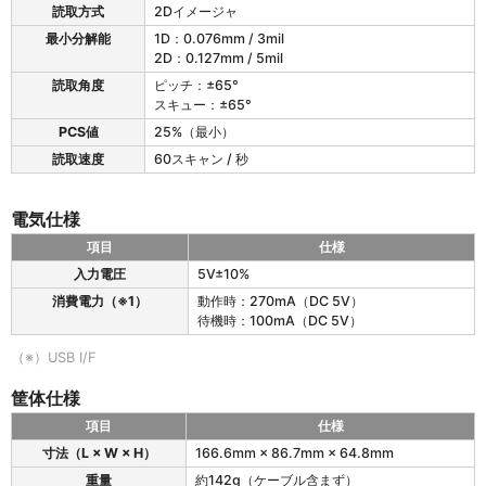
4
読取方式
2Dイメージャ
の
最小分解能
1D：0.076mm / 3mil
読
2D：0.127mm / 5mil
み
読取角度
ピッチ：±65°
取
スキュー：±65°
り
仕
PCS値
25%（最小）
様
読取速度
60スキャン / 秒
電気仕様
項目
仕様
1
入力電圧
5V±10%
2
消費電力
（※1）
動作時：270mA（DC 5V）
0
待機時：100mA（DC 5V）
4
の
（※）USB I/F
電
気
筐体仕様
仕
様
項目
仕様
1
寸法（L × W × H）
166.6mm × 86.7mm × 64.8mm
2
重量
約142g（ケーブル含まず）