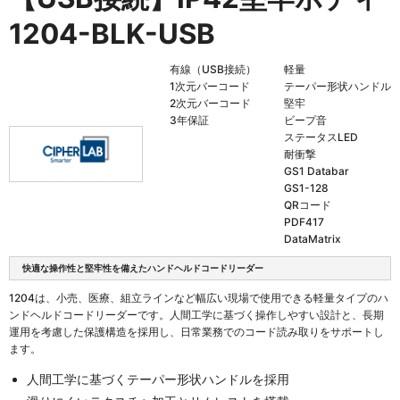
1204-BLK-USB
有線（USB接続）
軽量
1次元バーコード
テーパー形状ハンドル
2次元バーコード
堅牢
3年保証
ビープ音
ステータスLED
耐衝撃
GS1 Databar
GS1-128
QRコード
PDF417
DataMatrix
快適な操作性と堅牢性を備えたハンドヘルドコードリーダー
1204は、小売、医療、組立ラインなど幅広い現場で使用できる軽量タイプのハ
ンドヘルドコードリーダーです。人間工学に基づく操作しやすい設計と、長期
運用を考慮した保護構造を採用し、日常業務でのコード読み取りをサポートし
ます。
人間工学に基づくテーパー形状ハンドルを採用