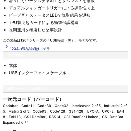
滑りにくいテクスチャ加工とサムレストを搭載
デュアルフィンガートリガーによる操作性向上
ビープ音とステータスLEDで読取結果を通知
TPU製突起ガードによる衝撃保護構造
長期運用を考慮した堅牢設計
この製品は
1204シリーズの「USB接続（黒）」
モデルです。
navigate_next
1204の製品詳細はコチラ
セット内容
本体
USBインターフェイスケーブル
対応バーコード・二次元コード
一次元コード（バーコード）
Codabar、Code11、Code39、Code32、Interleaved 2 of 5、Industrial 2 of
5、Matrix 2 of 5、Code93、Code128、GS1-128、UPC-A、UPC-E、EAN
8、EAN 13、GS1 DataBar、RSS14、GS1 DataBar Limited、GS1 DataBar
Expanded など