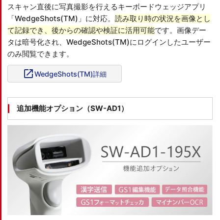
スキャン直後に写真撮影を行えるキーボードウェッジアプリ
「WedgeShots(TM)」に対応。
読み取り時の状況を画像とし
て記録でき、後からの確認や検証に活用可能
です。画像デー
タは暗号化され、WedgeShots(TM)にログインしたユーザー
のみ閲覧できます。
open_in_new
WedgeShots(TM)詳細
追加機能オプション（SW-AD1）