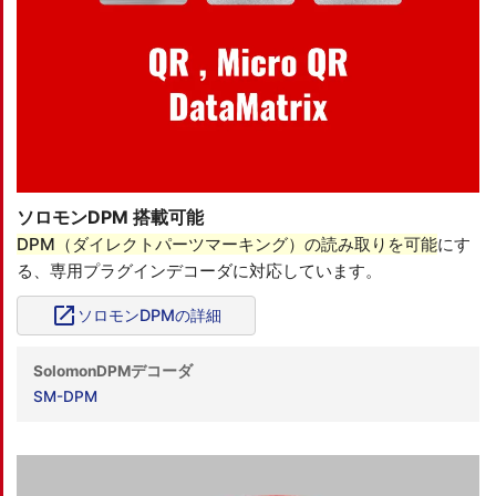
ソロモンDPM 搭載可能
DPM（ダイレクトパーツマーキング）の読み取りを可能
にす
る、専用プラグインデコーダに対応しています。
open_in_new
ソロモンDPMの詳細
SolomonDPMデコーダ
SM-DPM