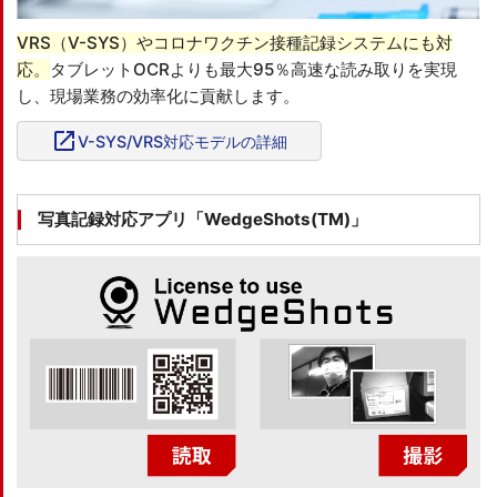
VRS（V-SYS）やコロナワクチン接種記録システムにも対
応。
タブレットOCRよりも最大95％高速な読み取りを実現
し、現場業務の効率化に貢献します。
open_in_new
V-SYS/VRS対応モデルの詳細
写真記録対応アプリ「WedgeShots(TM)」