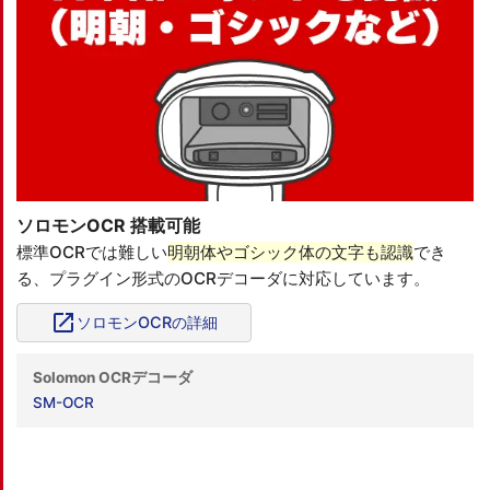
ソロモンOCR 搭載可能
標準OCRでは難しい
明朝体やゴシック体の文字も認識
でき
る、プラグイン形式のOCRデコーダに対応しています。
open_in_new
ソロモンOCRの詳細
Solomon OCRデコーダ
SM-OCR