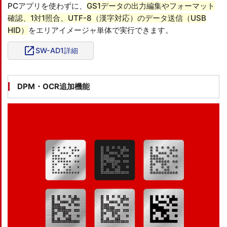
PCアプリを使わずに、
GS1データの出力編集やフォーマット
確認、1対1照合、UTF-8（漢字対応）のデータ送信（USB
HID）
をエリアイメージャ単体で実行できます。
open_in_new
SW-AD1詳細
DPM・OCR追加機能