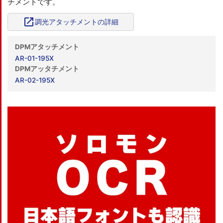
チメントです。
open_in_new
調光アタッチメントの詳細
DPMアタッチメント
AR-01-195X
DPMアッタチメント
AR-02-195X