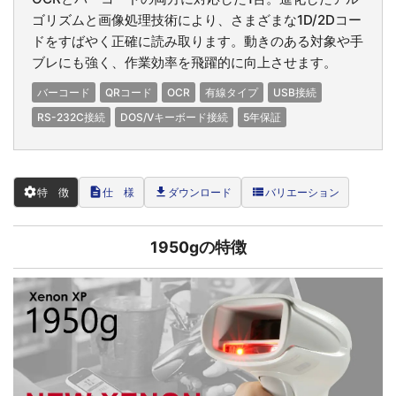
ゴリズムと画像処理技術により、さまざまな1D/2Dコー
ドをすばやく正確に読み取ります。動きのある対象や手
ブレにも強く、作業効率を飛躍的に向上させます。
バーコード
QRコード
OCR
有線タイプ
USB接続
RS-232C接続
DOS/Vキーボード接続
5年保証
settings
description
file_download
view_list
特 徴
仕 様
ダウンロード
バリエーション
1950gの特徴