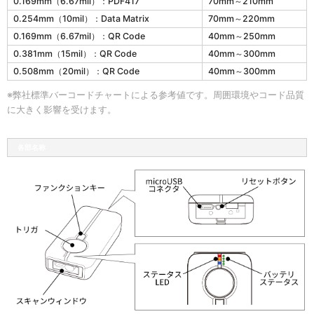
0.169mm（6.67mil）：PDF417
70mm～210mm
o
0.254mm（10mil）：Data Matrix
70mm～220mm
u
の
0.169mm（6.67mil）：QR Code
40mm～250mm
読
0.381mm（15mil）：QR Code
40mm～300mm
取
0.508mm（20mil）：QR Code
40mm～300mm
深
度
※弊社標準バーコードチャートによる参考値です。周囲環境やコード品質
に大きく影響を受けます。
各部名称