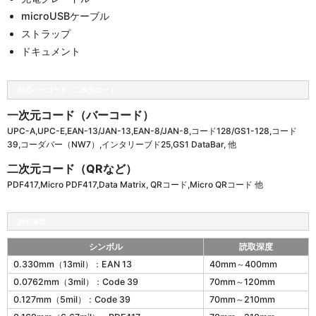
microUSBケーブル
ストラップ
ドキュメント
対応バーコード・二次元コード
一次元コード（バーコード）
UPC-A,UPC-E,EAN-13/JAN-13,EAN-8/JAN-8,コード128/GS1-128,コード
39,コーダバー（NW7）,インタリーブド25,GS1 DataBar, 他
二次元コード（QRなど）
PDF417,Micro PDF417,Data Matrix, QRコード,Micro QRコード 他
読取深度
シンボル
読取深度
w
0.330mm（13mil）：EAN 13
40mm～400mm
i
0.0762mm（3mil）：Code 39
70mm～120mm
t
h
0.127mm（5mil）：Code 39
70mm～210mm
Y