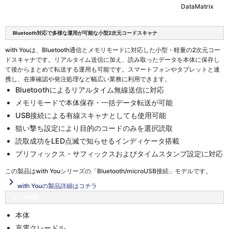
DataMatrix
Bluetooth対応で多様な運用が可能な小型2次元コードスキャナ
with Youは、Bluetooth通信とメモリモードに対応した小型・軽量の2次元コー
ドスキャナです。リアルタイム送信に加え、読み取ったデータを本体に保存し
て後からまとめて転送する運用も可能です。スマートフォンやタブレットと連
携し、在庫確認や発注処理など幅広い業務に利用できます。
Bluetoothによるリアルタイム無線送信に対応
メモリモードで本体保存・一括データ転送が可能
USB接続による有線スキャナとしても使用可能
狙い撃ち設定により目的のコードのみを選択読取
読取成功をLED点滅で知らせるインディケータ搭載
プリフィックス・サフィックスおよびタイムスタンプ設定に対応
この製品は
with Youシリーズの「Bluetooth/microUSB接続」
モデルです。
navigate_next
with Youの製品詳細はコチラ
セット内容
本体
充電クレードル