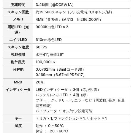
u
充電時間
3.4時間（@DC5V/1A）
の
スキャン回数
約15,500スキャン（フル充電時, 1スキャン/秒）
仕
メモリ
4MB（参考値：EAN13 約266,000件）
様
照明LED（光
9000K白色LED × 2
源）
エイマLED
610nm赤色LED
スキャン速度
60FPS
視野領域
水平41°, 垂直26°
耐外乱光
100,000lux
分解能
0.0762mm（3mil コード39）
0.169mm（6.67mil PDF417）
MRD
20%
インディケータ
LEDインディケータ ： 3個（赤, 橙, 青）
バッテリレベルLED ： 4個（緑）
ブザー： グッドリード, エラーなど（周波数, 長さ, 音量
調整可能）
バイブレータ ： オン/オフ設定可能
キー
トリガ × 1, ファンクション × 1, リセット × 1
温度
動作 ： 0 ~ 50℃
保管 ： -20 ~ 60℃