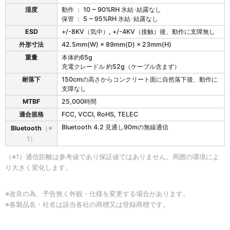
湿度
動作 ： 10 ~ 90%RH 氷結･結露なし
保管 ： 5 ~ 95%RH 氷結･結露なし
ESD
+/-8KV（気中）, +/-4KV（接触）後、動作に支障無し
外形寸法
42.5mm(W) × 89mm(D) × 23mm(H)
重量
本体約65g
充電クレードル 約52g（ケーブル含まず）
耐落下
150cmの高さからコンクリート面に自然落下後、動作に
支障なし
MTBF
25,000時間
適合規格
FCC, VCCI, RoHS, TELEC
Bluetooth 4.2 見通し90mの無線通信
Bluetooth
（※
1）
（※1）通信距離は参考値であり保証値ではありません。周囲の環境によ
り大きく変化します。
※改良の為、予告無く外観・仕様を変更する場合があります。
※各製品名・社名は該当各社の商標又は登録商標です。