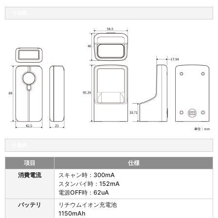
寸法図
仕様表
項目
仕様
w
消費電流
スキャン時：300mA
i
スタンバイ時：152mA
t
電源OFF時：62uA
h
バッテリ
リチウムイオン充電池
Y
1150mAh
o