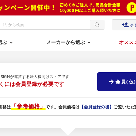
person_add
会
選ぶ
メーカーから選ぶ
オスス
DESIGNが運営する法人様向けストアです
会員(仮
くには会員登録が必要です
「参考価格」
価格は
です。会員価格は
【会員登録の後】
ご覧いただ