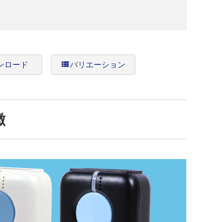
ンロード
view_list
バリエーション
徴