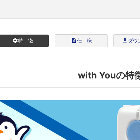
settings
特 徴
description
仕 様
file_download
ダウ
with Youの特