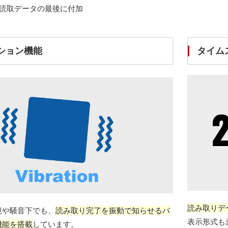
:読取データの最後に付加
ション機能
タイム
読み取りデ
境や騒音下でも、
読み取り完了を振動で知らせるバ
表示形式も
機能を搭載
しています。