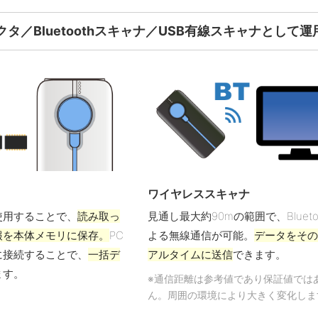
タ／Bluetoothスキャナ／USB有線スキャナとして運
ワイヤレススキャナ
使用することで、
読み取っ
見通し最大約90mの範囲で、Blueto
報を本体メモリに保存。
PC
よる無線通信が可能。
データをそ
に接続することで、
一括デ
アルタイムに送信
できます。
ます。
※通信距離は参考値であり保証値では
ん。周囲の環境により大きく変化しま