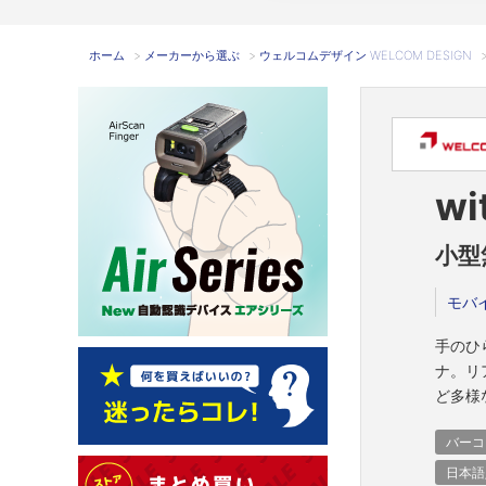
ホーム
>
メーカーから選ぶ
>
ウェルコムデザイン WELCOM DESIGN
wi
小型
モバ
手のひ
ナ。リ
ど多様
バーコ
日本語