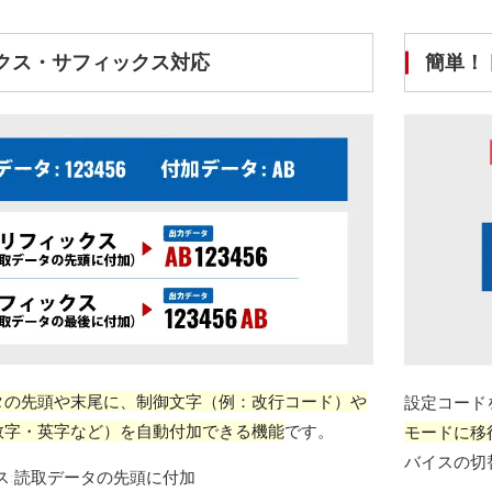
クス・サフィックス対応
簡単！
タの先頭や末尾に、制御文字（例：改行コード）や
設定コード
数字・英字など）を自動付加できる機能
です。
モードに移
バイスの切
ス:読取データの先頭に付加