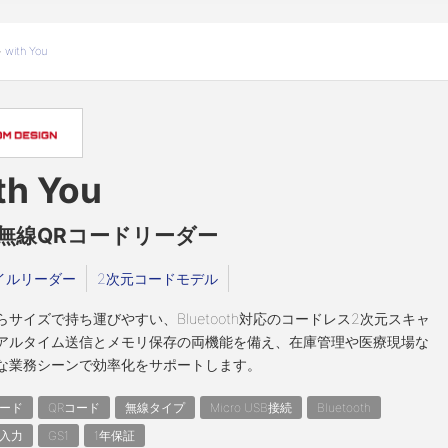
>
with You
th You
無線QRコードリーダー
イルリーダー
2次元コードモデル
らサイズで持ち運びやすい、Bluetooth対応のコードレス2次元スキャ
アルタイム送信とメモリ保存の両機能を備え、在庫管理や医療現場な
な業務シーンで効率化をサポートします。
ード
QRコード
無線タイプ
Micro USB接続
Bluetooth
入力
GS1
1年保証