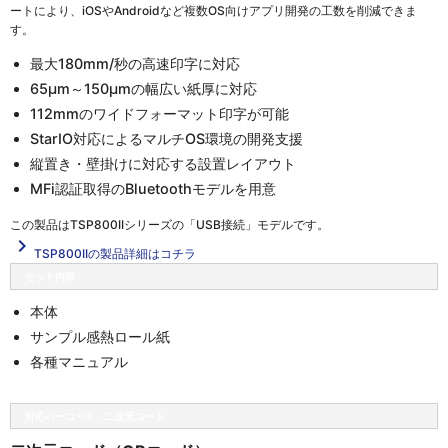
ートにより、iOSやAndroidなど複数OS向けアプリ開発の工数を削減できま
す。
最大180mm/秒の高速印字に対応
65μm～150μmの幅広い紙厚に対応
112mmのワイドフォーマット印字が可能
StarIO対応によるマルチOS環境の開発支援
縦置き・壁掛けに対応する設置レイアウト
MFi認証取得のBluetoothモデルを用意
この製品は
TSP800IIシリーズの「USB接続」
モデルです。
navigate_next
TSP800IIの製品詳細はコチラ
セット内容
本体
サンプル感熱ロール紙
各種マニュアル
対応バーコード・二次元コード