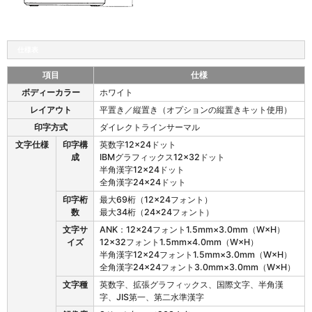
仕様表
項目
仕様
T
ボディーカラー
ホワイト
S
レイアウト
平置き／縦置き（オプションの縦置きキット使用）
P
8
印字方式
ダイレクトラインサーマル
0
文字仕様
印字構
英数字12×24ドット
0
成
IBMグラフィックス12×32ドット
I
半角漢字12×24ドット
I
全角漢字24×24ドット
の
印字桁
最大69桁（12×24フォント）
仕
数
最大34桁（24×24フォント）
様
文字サ
ANK：12×24フォント1.5mm×3.0mm（W×H）
イズ
12×32フォント1.5mm×4.0mm（W×H）
半角漢字12×24フォント1.5mm×3.0mm（W×H）
全角漢字24×24フォント3.0mm×3.0mm（W×H）
文字種
英数字、拡張グラフィックス、国際文字、半角漢
字、JIS第一、第二水準漢字