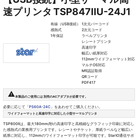
速プリンタ
TSP847IIU-24J1
有線（USB接続）
1次元バーコード
感熱式
2次元コード
1年保証
ラベルプリンタ
レシートプリンタ
高速印字
幅広い紙厚対応
112mmワイドフォーマット対応
マルチOS対応
Mfi認証取得
QRコード
PDF417
warning
本製品のご使用には 別売のACアダプタが必要です。
必要に応じて「
PS60A-24C
」をあわせてご購入ください。
ワイドフォーマットと高速印字に対応した小型サーマルプリンタ
TSP800IIは、最大180mm/秒の高速印字と高精細なグラフィック印刷に対応し
た感熱式の業務用プリンタです。レシートやチケット、厚紙ラベルなど幅広い
紙厚に対応し、112mmのワイドフォーマット印字が可能です。StarIO通信サポ