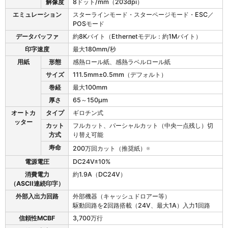
解像度
8ドット/mm（203dpi）
エミュレーション
スターラインモード・スターページモード・ESC／
POSモード
データバッファ
約8Kバイト（Ethernetモデル：約1Mバイト）
印字速度
最大180mm/秒
用紙
形態
感熱ロール紙、感熱ラベルロール紙
サイズ
111.5mm±0.5mm（デフォルト）
巻経
最大100mm
厚さ
65～150μm
オートカ
タイプ
ギロチン式
ッター
カット
フルカット、パーシャルカット（中央一点残し）切
方式
り替え可能
寿命
200万回カット（推奨紙）
※
電源電圧
DC24V±10%
消費電力
約1.9A（DC24V）
（ASCII連続印字）
外部入出力回路
外部機器（キャッシュドロアー等）
駆動回路を2回路搭載（24V、最大1A）入力1回路
信頼性MCBF
3,700万行