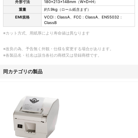
外形寸法
180×213×148mm（W×D×H）
重量
約1.9kg（ロール紙含まず）
EMI規格
VCCI：ClassA、FCC：ClassA、EN55032：
ClassB
※カット方式、用紙厚により寿命値は異なります
※改良の為、予告無く外観・仕様を変更する場合があります。
※各製品名・社名は該当各社の商標又は登録商標です。
同カテゴリの製品