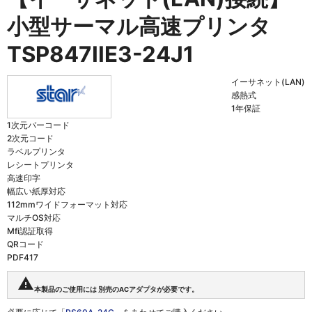
小型サーマル高速プリンタ
TSP847IIE3-24J1
イーサネット(LAN)
感熱式
1年保証
1次元バーコード
2次元コード
ラベルプリンタ
レシートプリンタ
高速印字
幅広い紙厚対応
112mmワイドフォーマット対応
マルチOS対応
Mfi認証取得
QRコード
PDF417
warning
本製品のご使用には 別売のACアダプタが必要です。