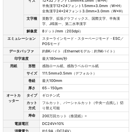
イズ
12×32フォント1.5mm×4.0mm（W×H）
半角漢字12×24フォント1.5mm×3.0mm（W×H）
全角漢字24×24フォント3.0mm×3.0mm（W×H）
文字種
英数字、拡張グラフィックス、国際文字、半角漢
字、JIS第一、第二水準漢字
解像度
8ドット/mm（203dpi）
エミュレーション
スターラインモード・スターページモード・ESC／
POSモード
データバッファ
約8Kバイト（Ethernetモデル：約1Mバイト）
印字速度
最大180mm/秒
用紙
形態
感熱ロール紙、感熱ラベルロール紙
サイズ
111.5mm±0.5mm（デフォルト）
巻経
最大100mm
厚さ
65～150μm
オートカ
タイプ
ギロチン式
ッター
カット
フルカット、パーシャルカット（中央一点残し）切
方式
り替え可能
寿命
200万回カット（推奨紙）
※
電源電圧
DC24V±10%
消費電力
約1.9A（DC24V）