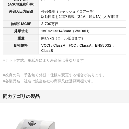
（ASCII連続印字）
外部入出力回路
外部機器（キャッシュドロアー等）
駆動回路を2回路搭載（24V、最大1A）入力1回路
信頼性MCBF
3,700万行
外形寸法
180×213×148mm（W×D×H）
重量
約1.9kg（ロール紙含まず）
EMI規格
VCCI：ClassA、FCC：ClassA、EN55032：
ClassB
※カット方式、用紙厚により寿命値は異なります
※改良の為、予告無く外観・仕様を変更する場合があります。
※各製品名・社名は該当各社の商標又は登録商標です。
同カテゴリの製品