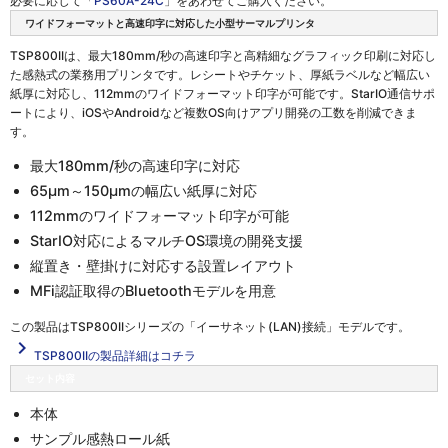
必要に応じて「
PS60A-24C
」をあわせてご購入ください。
ワイドフォーマットと高速印字に対応した小型サーマルプリンタ
TSP800IIは、最大180mm/秒の高速印字と高精細なグラフィック印刷に対応し
た感熱式の業務用プリンタです。レシートやチケット、厚紙ラベルなど幅広い
紙厚に対応し、112mmのワイドフォーマット印字が可能です。StarIO通信サポ
ートにより、iOSやAndroidなど複数OS向けアプリ開発の工数を削減できま
す。
最大180mm/秒の高速印字に対応
65μm～150μmの幅広い紙厚に対応
112mmのワイドフォーマット印字が可能
StarIO対応によるマルチOS環境の開発支援
縦置き・壁掛けに対応する設置レイアウト
MFi認証取得のBluetoothモデルを用意
この製品は
TSP800IIシリーズの「イーサネット(LAN)接続」
モデルです。
navigate_next
TSP800IIの製品詳細はコチラ
セット内容
本体
サンプル感熱ロール紙