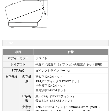
仕様表
項目
仕様
T
ボディーカラー
ホワイト
S
レイアウト
平置き／縦置き（オプションの縦置きキット使用）
P
8
印字方式
ダイレクトラインサーマル
0
文字仕様
印字構
英数字12×24ドット
0
成
IBMグラフィックス12×32ドット
I
半角漢字12×24ドット
I
全角漢字24×24ドット
の
印字桁
最大69桁（12×24フォント）
仕
数
最大34桁（24×24フォント）
様
文字サ
ANK：12×24フォント1.5mm×3.0mm（W×H）