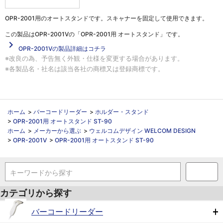
OPR-2001用のオートスタンドです。スキャナーを固定して使用できます。
この製品は
OPR-2001Vの「OPR-2001用 オートスタンド」
です。
navigate_next
OPR-2001Vの製品詳細はコチラ
※改良の為、予告無く外観・仕様を変更する場合があります。
※各製品名・社名は該当各社の商標又は登録商標です。
ホーム
>
バーコードリーダー
>
ホルダー・スタンド
>
OPR-2001用 オートスタンド ST-90
ホーム
>
メーカーから選ぶ
>
ウェルコムデザイン WELCOM DESIGN
>
OPR-2001V
>
OPR-2001用 オートスタンド ST-90
キーワードから探す
カテゴリから探す
バーコードリーダー