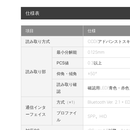
仕様表
項目
仕様
S
読み取り方式
CCD(アドバンストス
E
最小分解能
0.125mm
1
の
PCS値
0.3以上
仕
読み取り部
仰角・傾角
±50°
様
読み取り確
確認用LED(青色・赤
認
方式
Bluetooth Ver. 2.1
（※1）
通信インタ
プロファイ
ーフェイス
SPP、HID
ル