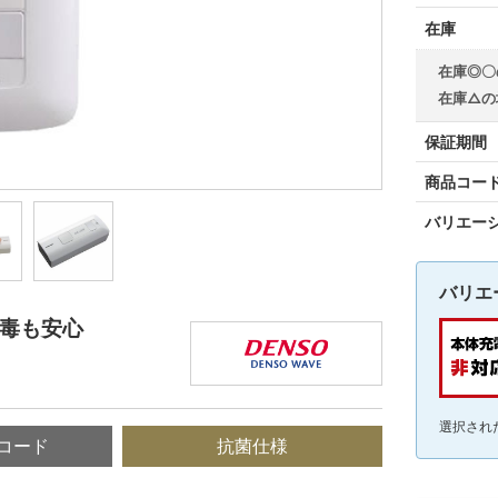
在庫
在庫◎〇
在庫△の
保証期間
商品コー
バリエー
バリエ
消毒も安心
選択され
コード
抗菌仕様