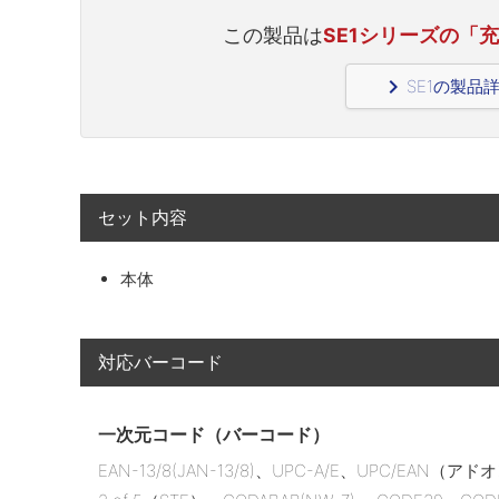
この製品は
SE1シリーズの「
navigate_next
SE1の製品
セット内容
本体
対応バーコード
一次元コード（バーコード）
EAN-13/8(JAN-13/8)、UPC-A/E、UPC/EAN（アドオン付