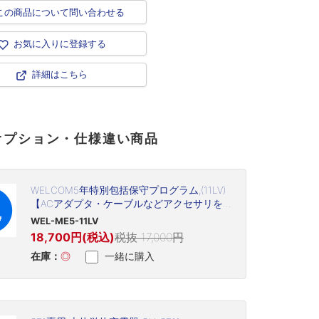
この商品について問い合わせる
お気に入りに登録する
詳細はこちら
オプション・仕様違い商品
WELCOM5年特別包括保守プログラム,(11LV)
【ACアダプタ・ケーブルなどアクセサリを
含む(但し、プリントヘッド・プラテン・バ
WEL-ME5-11LV
ッテリなど消耗品は除く)】
18,700円(税込)
税抜 17,000円
在庫：
◎
一緒に購入