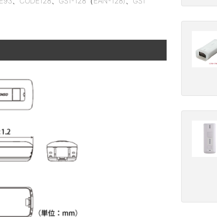
E93、CODE128、GS1-128（EAN-128)、GS1