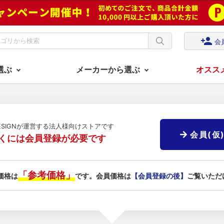
person_add
会
選ぶ
メーカーから選ぶ
オスス
DESIGNが運営する法人様向けストアです
会員(仮
くには会員登録が必要です
「参考価格」
価格は
です。会員価格は
【会員登録の後】
ご覧いただ