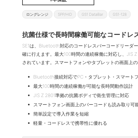
ロングレンジ
SPP/HID
GS1 DataBar
GS1-128
抗菌仕様で長時間稼働可能なコードレ
SE1は、Bluetooth対応のコードレスバーコードリ
確に行えます。最大100時間の連続稼働に対応し、JIS 
されています。スマートフォンやタブレットの画面上の
Bluetooth接続対応でPC・タブレット・スマー
最大100時間の連続稼働が可能な長時間動作設計
JIS Z 2801準拠の抗菌ボディで衛生管理に対応
スマートフォン画面上のバーコードも読み取り可
簡単設定で導入作業を短縮
軽量・コードレスで携帯性に優れる