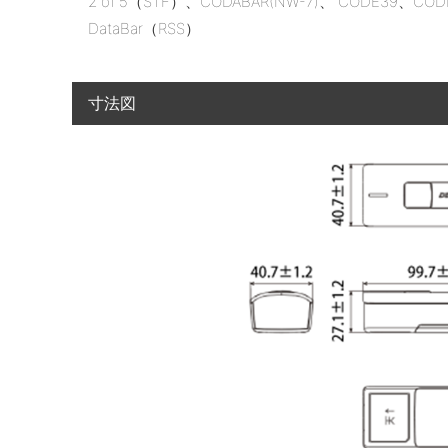
2 of 5（STF）、CODABAR(NW-7)、 CODE39、COD
DataBar（RSS）
寸法図