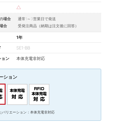
△
の場合
通常1～3営業日で発送
場合
受発注商品（納期は注文後に回答）
1年
ド
SE1-BB
ション
本体充電非対応
ーション
たバリエーション：本体充電非対応