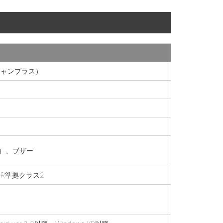
キャンプラス）
色）、ブザー
 + EDR準拠クラス2