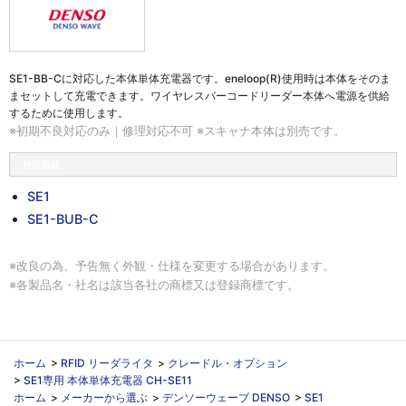
SE1-BB-Cに対応した本体単体充電器です。eneloop(R)使用時は本体をそのま
まセットして充電できます。ワイヤレスバーコードリーダー本体へ電源を供給
するために使用します。
※初期不良対応のみ｜修理対応不可 ※スキャナ本体は別売です。
対応製品
SE1
SE1-BUB-C
※改良の為、予告無く外観・仕様を変更する場合があります。
※各製品名・社名は該当各社の商標又は登録商標です。
ホーム
>
RFID リーダライタ
>
クレードル・オプション
>
SE1専用 本体単体充電器 CH-SE11
ホーム
>
メーカーから選ぶ
>
デンソーウェーブ DENSO
>
SE1