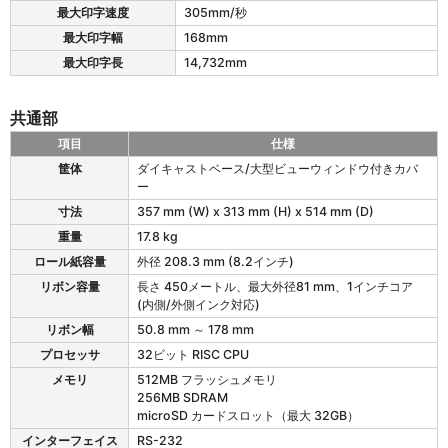
6
最大印字速度
305mm/秒
1
最大印字幅
168mm
T
最大印字長
14,732mm
/
3
6
共通部
1
T
項目
仕様
の
M
筐体
ダイキャストベース/大型ビューウィンドウ付きカバ
印
H
ー
刷
2
部
寸法
357 mm (W) x 313 mm (H) x 514 mm (D)
6
1
重量
17.8 kg
T
ロール紙容量
外径 208.3 mm (8.2インチ)
/
リボン容量
長さ 450メートル、最大外径81 mm、1インチコア
3
(内側/外側インク対応)
6
1
リボン幅
50.8 mm ～ 178 mm
T
プロセッサ
32ビット RISC CPU
の
メモリ
512MB フラッシュメモリ
共
256MB SDRAM
通
microSD カードスロット（最大 32GB）
部
インターフェイス
RS-232