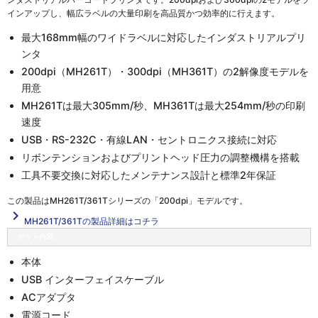
インアップし、幅広ラベルの大量印刷を高品質かつ効率的に行えます。
最大168mm幅のワイドラベルに対応したインダストリアルプリ
ンタ
200dpi（MH261T）・300dpi（MH361T）の2解像度モデルを
用意
MH261Tは最大305mm/秒、MH361Tは最大254mm/秒の印刷
速度
USB・RS-232C・有線LAN・セントロニクス接続に対応
リボンテンションおよびプリントヘッド圧力の調整機構を搭載
工具不要交換に対応したメンテナンス設計と標準2年保証
この製品は
MH261T/361Tシリーズの「200dpi」
モデルです。
navigate_next
MH261T/361Tの製品詳細はコチラ
セット内容
本体
USB インターフェイスケーブル
ACアダプタ
電源コード