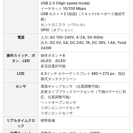
USB 2.0 (High speed mode)
イーサネット 10/100 Mbps
USB ホスト × 2 (前面)（スキャナ/キーボード接続可
能）
セントロニクス（パラレル）
GPIO（オプション）
電源
入力: AC 100-240V, 4-2A, 50-60Hz
出力: DC 5V, 5A; DC 24V, 7A; DC 36V, 1.4A; Total
243W
操作スイッチ、ボ
操作ボタン × 6
タン、LED
緑LED、赤LED
多言語選択可能
LCD
4.3インチ カラーディスプレイ 480 × 272 px、抵抗
膜式タッチスクリーン
センサ
透過ギャップセンサ （位置調整可能）
反射タイプブラックマークセンサ（下側のマークに対
応、位置調整可能）
ヘッドオープンセンサ
リボンエンコードセンサ
リボンエンドセンサ
リアルタイムクロ
標準装備
ック