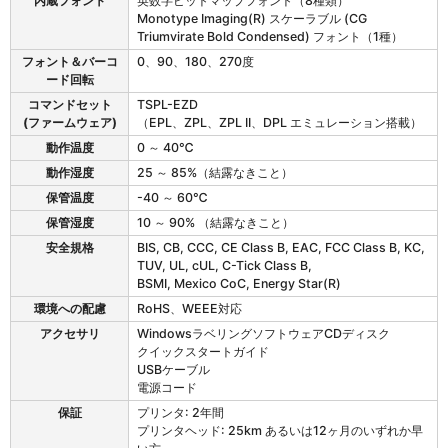
内蔵フォント
英数字ビットマップフォント（8種類）
Monotype Imaging(R) スケーラブル (CG
Triumvirate Bold Condensed) フォント（1種）
フォント＆バーコ
0、90、180、270度
ード回転
コマンドセット
TSPL-EZD
(ファームウェア)
（EPL、ZPL、ZPL II、DPL エミュレーション搭載）
動作温度
0 ～ 40℃
動作湿度
25 ～ 85%（結露なきこと）
保管温度
-40 ～ 60℃
保管湿度
10 ～ 90% （結露なきこと）
安全規格
BIS, CB, CCC, CE Class B, EAC, FCC Class B, KC,
TUV, UL, cUL, C-Tick Class B,
BSMI, Mexico CoC, Energy Star(R)
環境への配慮
RoHS、WEEE対応
アクセサリ
WindowsラベリングソフトウェアCDディスク
クイックスタートガイド
USBケーブル
電源コード
保証
プリンタ: 2年間
プリンタヘッド: 25km あるいは12ヶ月のいずれか早