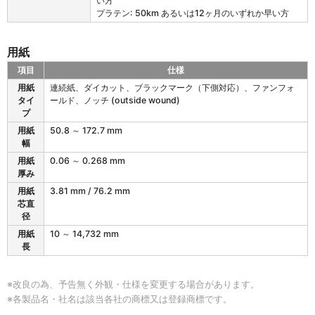
い方
プラテン: 50km あるいは12ヶ月のいずれか早い方
用紙
項目
仕様
M
用紙
連続紙、ダイカット、ブラックマーク（下側対応）、ファンフォ
H
タイ
ールド、ノッチ (outside wound)
2
プ
6
用紙
50.8 ～ 172.7 mm
1
幅
T
/
用紙
0.06 ～ 0.268 mm
3
厚み
6
用紙
3.81 mm / 76.2 mm
1
芯直
T
径
の
用紙
10 ～ 14,732 mm
用
長
紙
※改良の為、予告無く外観・仕様を変更する場合があります。
※各製品名・社名は該当各社の商標又は登録商標です。