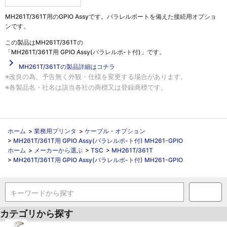
MH261T/361T用のGPIO Assyです。パラレルポートを備えた接続用オプショ
ンです。
この製品は
MH261T/361Tの
「MH261T/361T用 GPIO Assy(パラレルポ-ト付)」
です。
navigate_next
MH261T/361Tの製品詳細はコチラ
※改良の為、予告無く外観・仕様を変更する場合があります。
※各製品名・社名は該当各社の商標又は登録商標です。
ホーム
>
業務用プリンタ
>
ケーブル・オプション
>
MH261T/361T用 GPIO Assy(パラレルポ-ト付) MH261-GPIO
ホーム
>
メーカーから選ぶ
>
TSC
>
MH261T/361T
>
MH261T/361T用 GPIO Assy(パラレルポ-ト付) MH261-GPIO
キーワードから探す
カテゴリから探す