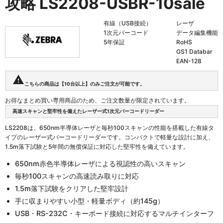
攻略
LS2208-USBR-10sale
有線（USB接続）
レーザ
1次元バーコード
データ編集機能
5年保証
RoHS
GS1 Databar
EAN-128
warning
こちらの商品は【10台以上】のみご注文が可能です。
お得なまとめ買い専用商品のため、ご注文数量が限定されています。
高速スキャンと堅牢性を備えたレーザー式1次元バーコードリーダー
LS2208は、650nm半導体レーザと毎秒100スキャンの性能を搭載した有線タ
イプのレーザー式バーコードリーダーです。コンパクトで軽量な設計に加え、
1.5m落下試験と5年間の無償保証に対応した堅牢性を備えています。
650nm赤色半導体レーザによる視認性の高いスキャン
毎秒100スキャンの高速読み取りに対応
1.5m落下試験をクリアした堅牢設計
手に収まりやすい小型・軽量ボディ（約145g）
USB・RS-232C・キーボード接続に対応するマルチインターフ