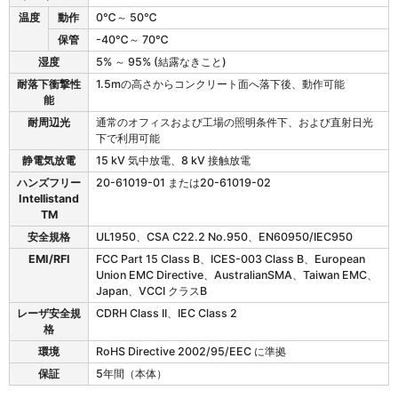
温度
動作
0℃～ 50℃
保管
-40℃～ 70℃
湿度
5% ～ 95% (結露なきこと)
耐落下衝撃性
1.5mの高さからコンクリート面へ落下後、動作可能
能
耐周辺光
通常のオフィスおよび工場の照明条件下、および直射日光
下で利用可能
静電気放電
15 kV 気中放電、8 kV 接触放電
ハンズフリー
20-61019-01 または20-61019-02
Intellistand
TM
安全規格
UL1950、CSA C22.2 No.950、EN60950/IEC950
EMI/RFI
FCC Part 15 Class B、ICES-003 Class B、European
Union EMC Directive、AustralianSMA、Taiwan EMC、
Japan、VCCI クラスB
レーザ安全規
CDRH Class II、IEC Class 2
格
環境
RoHS Directive 2002/95/EEC に準拠
保証
5年間（本体）