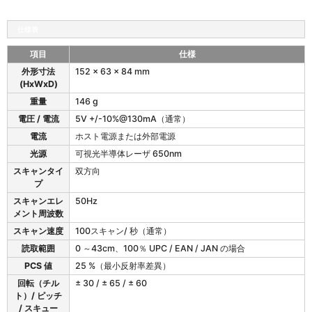
仕様表
項目
仕様
L
外形寸法
152 x 63 x 84 mm
S
(HxWxD)
2
重量
146 g
2
0
電圧 / 電流
5V +/-10%@130mA（通常）
8
電流
ホスト電源または外部電源
の
光源
可視光半導体レーザ 650nm
仕
様
スキャンタイ
双方向
プ
スキャンエレ
50Hz
メント周波数
スキャン速度
100スキャン/ 秒（通常）
読取範囲
0 ～43cm、100％ UPC / EAN / JAN の場合
PCS 値
25 %（最小反射率差異）
回転（チル
± 30 / ± 65 / ± 60
ト）/ ピッチ
/ スキュー