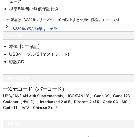
ェース
標準5年間の無償保証付き
この製品は
LS2208シリーズの「10台以上まとめ買い価格」
モデルです。
navigate_next
LS2208の製品詳細はコチラ
セット内容
本体【5年保証】
USBケーブル(2.1mストレート)
取説CD
対応バーコード
一次元コード（バーコード）
UPC/EAN/JAN with Supplementals、UCC/EAN128、 Code 39、Code 128、
Codabar（NW-7）、Interleaved 2 of 5、Discrete 2 of 5、Code 93、MSI、
Code 11、 IATA、Chinese 2 of 5
外形寸法